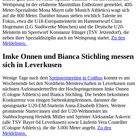
Weitsprung ist der erfahrene Maximilian Entholzner gemeldet, 400-
Meter-Spezialistin Mona Mayer (alle Munich Athletics) wagt sich
auf die 800 Meter. Darüber hinaus stehen reichlich Talente im
Fokus, etwa die U18-Europameisterin im Hammerwurf Clara
Hegemann (LG Stadtwerke München) und die Deutsche U20-
Meisterin im Speerwurf Konstanze Irlinger (TSV Jetzendorf), die
neben ihrer Spezialdisziplin auch im Weitsprung startet.
Zu den
Meldelisten.
Imke Onnen und Bianca Stichling messen
sich in Leverkusen
Wenige Tage nach dem
Springermeeting in Cottbus
kommt es am
Wochenende bei den Nordrhein-Meisterschaften in Leverkusen zum
nächsten Aufeinandertreffen der Hochspringerinnen Imke Onnen
(Cologne Athletics) und Bianca Stichling. Die beiden bekommen
Konkurrenz von einigen Siebenkämpferinnen, darunter die
sprungstarke U20-EM-Starterin Anna-Elisabeth Ehlers. Weitere
prominente Starter:innen sind der U20-Weltmeister im
Stabhochsprung Hendrik Müller und Sprinter Aleksandar Askovic
(alle TSV Bayer 04 Leverkusen) sowie Läuferin Vera Coutellier
(Cologne Athletics), die die 3.000 Meter angeht.
Zu den
Meldelisten.