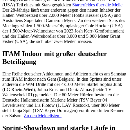
(USA) Teil eines mit Stars gespickten
Starterfeldes über die Meile
.
Der 28-Jährige läuft unter anderem gegen den neuen Inhaber der
Hallen-Weltbestzeit über 2.000 Meter Hobbs Kessler (USA) und
Australiens Supertalent Cameron Myers. Zu den weiteren Stars des
Meetings zählen 1.500-Meter-Olympiasieger Cole Hocker (USA),
der 1.500-Meter-Weltmeister von 2023 Josh Kerr (Großbritannien)
und der Hallen-Weltrekordler über 3.000 und 5.000 Meter Grant
Fisher (USA), die sich über zwei Meilen messen.
IFAM Indoor mit großer deutscher
Beteiligung
Eine Reihe deutscher Athletinnen und Athleten zieht es am Samstag
zum IFAM Indoor nach Gent (Belgien). In den Sprints sind unter
anderem die WM-Dritte mit der 4x100-Meter-Staffel Sophia Junk
(LG Rhein-Wied), Jolina Ernst und Deniz Almas (beide TV
Wattenscheid 01) gemeldet. Die 60 Meter Hürden bestreiten die
Deutsche Hallenmeisterin Marlene Meier (TSV Bayer 04
Leverkusen) und Lia Flotow (1. LAV Rostock), über 800 Meter
steht Tanja Spill (TSV Bayer Dormagen) vor ihrem dritten Rennen
der Saison.
Zu den Meldelisten.
Sprint-Showdown und starke Läufe in