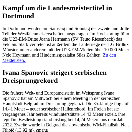
Kampf um die Landesmeistertitel in
Dortmund
In Dortmund werden am Samstag und Sonntag der zweite und dritte
Teil der Westfalenmeisterschaften ausgetragen. Im Hochsprung führt
die U23-EM-Dritte Joana Herrmann (SV Teuto Riesenbeck) das
Feld an. Stark vertreten ist außerdem die Läuferriege der LG Brillux
Münster, unter anderem mit der U23-EM-Vierten über 10.000 Meter
Nele Heymann und Hindernisspezialist Silas Zahlten.
Zu den
Meldelisten.
Ivana Spanovic steigert serbischen
Dreisprungrekord
Die frühere Welt- und Europameisterin im Weitsprung Ivana
Spanovic hat am Mittwoch bei einem Meeting in der serbischen
Hauptstadt Belgrad im Dreisprung geglänzt. Die 35-Jährige flog auf
14,41 Meter – neuer serbischer Hallenrekord. Im Freien hat sie
vergangenes Jahr bereits windunterstützte 14,43 Meter erzielt, ihre
reguläre Bestleistung stand bislang bei 14,24 Metern aus dem Jahr
2022. Zweite wurde in Belgrad die slowenische WM-Finalistin Neja
Filipič (13,92 m).
eme/aj