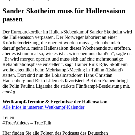
Sander Skotheim muss für Hallensaison
passen
Der Europarekordler im Hallen-Siebenkampf Sander Skotheim wird
die Hallensaison verpassen. Der Norweger laboriert an einer
Knöchelverletzung, die operiert werden muss. „Ich habe mich
darauf gefreut, meine Hallensaison dieses Wochenende zu eröffnen,
aber es ist nun mal so, wie es ist ... wir sehen uns draußen“, sagte er.
„Er wird morgen operiert und muss sich auf eine mehrmonatige
Rehabilitationsphase einstellen“, sagt Trainer Eirik Røe. Skotheim
wollte eigentlich beim Mehrkampf-Meeting in Tallinn (Estland)
starten. Dort sind nun die Lokalmatadoren Hans-Christian
Hausenberg und Risto Lillemets favorisiert. Bei den Frauen bringt
die Polin Paulina Ligarska die stärkste Fünfkampf-Bestleistung mit.
eme/aj
Wettkampf-Termine & Ergebnisse der Hallensaison
Alle Infos in unserem Wettkampf-Kalender
Teilen
#TrueAthletes – TrueTalk
Hier finden Sie alle Folgen des Podcasts des Deutschen