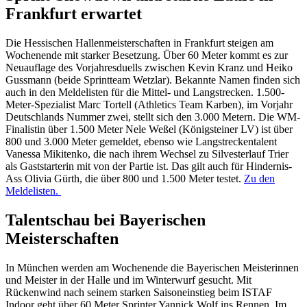
Frankfurt erwartet
Die Hessischen Hallenmeisterschaften in Frankfurt steigen am
Wochenende mit starker Besetzung. Über 60 Meter kommt es zur
Neuauflage des Vorjahresduells zwischen Kevin Kranz und Heiko
Gussmann (beide Sprintteam Wetzlar). Bekannte Namen finden sich
auch in den Meldelisten für die Mittel- und Langstrecken. 1.500-
Meter-Spezialist Marc Tortell (Athletics Team Karben), im Vorjahr
Deutschlands Nummer zwei, stellt sich den 3.000 Metern. Die WM-
Finalistin über 1.500 Meter Nele Weßel (Königsteiner LV) ist über
800 und 3.000 Meter gemeldet, ebenso wie Langstreckentalent
Vanessa Mikitenko, die nach ihrem Wechsel zu Silvesterlauf Trier
als Gaststarterin mit von der Partie ist. Das gilt auch für Hindernis-
Ass Olivia Gürth, die über 800 und 1.500 Meter testet.
Zu den
Meldelisten.
Talentschau bei Bayerischen
Meisterschaften
In München werden am Wochenende die Bayerischen Meisterinnen
und Meister in der Halle und im Winterwurf gesucht. Mit
Rückenwind nach seinem starken Saisoneinstieg beim ISTAF
Indoor geht über 60 Meter Sprinter Yannick Wolf ins Rennen. Im