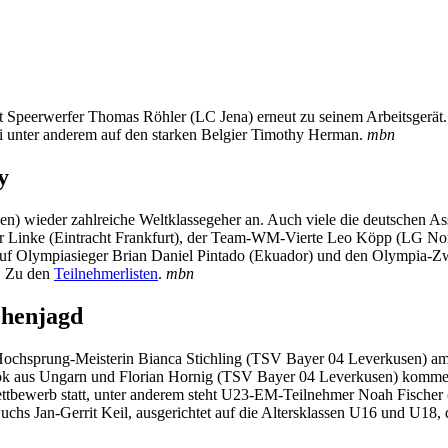
ift Speerwerfer Thomas Röhler (LC Jena) erneut zu seinem Arbeitsgerät
i unter anderem auf den starken Belgier Timothy Herman.
mbn
y
n) wieder zahlreiche Weltklassegeher an. Auch viele die deutschen As
r Linke (Eintracht Frankfurt), der Team-WM-Vierte Leo Köpp (LG Nord 
 auf Olympiasieger Brian Daniel Pintado (Ekuador) und den Olympia-Zwe
t. Zu den
Teilnehmerlisten
.
mbn
öhenjagd
ochsprung-Meisterin Bianca Stichling (TSV Bayer 04 Leverkusen) am
 aus Ungarn und Florian Hornig (TSV Bayer 04 Leverkusen) kommen. 
ettbewerb statt, unter anderem steht U23-EM-Teilnehmer Noah Fischer
s Jan-Gerrit Keil, ausgerichtet auf die Altersklassen U16 und U18, d