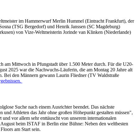
Weltmeister im Hammerwurf Merlin Hummel (Eintracht Frankfurt), der
ka Sosna (TSG Bergedorf) und Henrik Janssen (SC Magdeburg)
kusen) von Vize-Weltmeisterin Jorinde van Klinken (Niederlande)
sich am Mittwoch in Pfungstadt über 1.500 Meter durch. Für die U20-
ugust 2025 war die Nachwuchs-Läuferin, die am Montag 20 Jahre alt
ern. Bei den Männern gewann Laurin Fliedner (TV Waldstraße
rgebnissen.
folglose Suche nach einem Ausrichter beendet. Das nächste
nnen und Athleten das Jahr ohne großen Höhepunkt gestalten müssen",
t und vor allem sehr enttäuscht von unserem internationalen
0. August beim ISTAF in Berlin eine Bühne: Neben den weltbesten
Floors am Start sein.