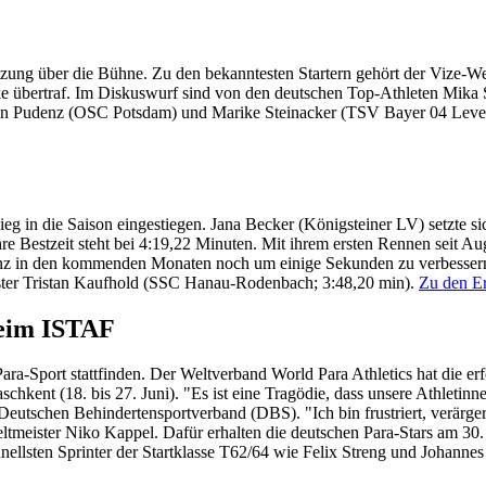
tzung über die Bühne. Zu den bekanntesten Startern gehört der Vize-
rke übertraf. Im Diskuswurf sind von den deutschen Top-Athleten Mi
tin Pudenz (OSC Potsdam) und Marike Steinacker (TSV Bayer 04 Lever
ieg in die Saison eingestiegen. Jana Becker (Königsteiner LV) setzte 
re Bestzeit steht bei 4:19,22 Minuten. Mit ihrem ersten Rennen seit A
istanz in den kommenden Monaten noch um einige Sekunden zu verbess
ter Tristan Kaufhold (SSC Hanau-Rodenbach; 3:48,20 min).
Zu den E
beim ISTAF
ara-Sport stattfinden. Der Weltverband World Para Athletics hat die er
chkent (18. bis 27. Juni). "Es ist eine Tragödie, dass unsere Athleti
Deutschen Behindertensportverband (DBS). "Ich bin frustriert, verärger
ltmeister Niko Kappel. Dafür erhalten die deutschen Para-Stars am 3
llsten Sprinter der Startklasse T62/64 wie Felix Streng und Johannes 