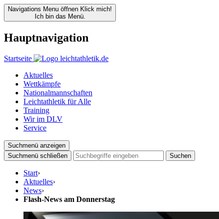
Navigations Menu öffnen
Klick mich!
Ich bin das Menü.
Hauptnavigation
Startseite
Aktuelles
Wettkämpfe
Nationalmannschaften
Leichtathletik für Alle
Training
Wir im DLV
Service
Suchmenü anzeigen
Suchmenü schließen
Suchen
Start
›
Aktuelles
›
News
›
Flash-News am Donnerstag