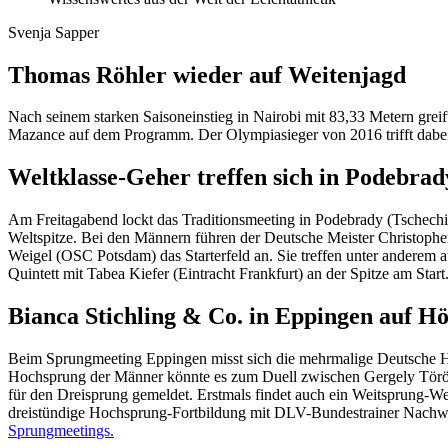
Svenja Sapper
Thomas Röhler wieder auf Weitenjagd
Nach seinem starken Saisoneinstieg in Nairobi mit 83,33 Metern gre
Mazance auf dem Programm. Der Olympiasieger von 2016 trifft dabe
Weltklasse-Geher treffen sich in Podebrad
Am Freitagabend lockt das Traditionsmeeting in Podebrady (Tschechie
Weltspitze. Bei den Männern führen der Deutsche Meister Christophe
Weigel (OSC Potsdam) das Starterfeld an. Sie treffen unter anderem
Quintett mit Tabea Kiefer (Eintracht Frankfurt) an der Spitze am Star
Bianca Stichling & Co. in Eppingen auf H
Beim Sprungmeeting Eppingen misst sich die mehrmalige Deutsche H
Hochsprung der Männer könnte es zum Duell zwischen Gergely Török
für den Dreisprung gemeldet. Erstmals findet auch ein Weitsprung-W
dreistündige Hochsprung-Fortbildung mit DLV-Bundestrainer Nachwuch
Sprungmeetings.