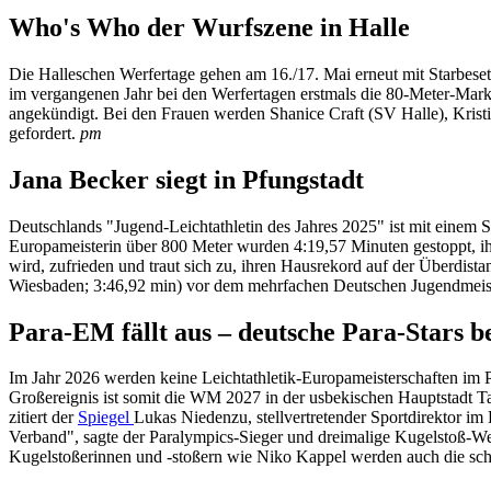
Who's Who der Wurfszene in Halle
Die Halleschen Werfertage gehen am 16./17. Mai erneut mit Starbese
im vergangenen Jahr bei den Werfertagen erstmals die 80-Meter-Ma
angekündigt. Bei den Frauen werden Shanice Craft (SV Halle), Kris
gefordert.
pm
Jana Becker siegt in Pfungstadt
Deutschlands "Jugend-Leichtathletin des Jahres 2025" ist mit einem S
Europameisterin über 800 Meter wurden 4:19,57 Minuten gestoppt, ih
wird, zufrieden und traut sich zu, ihren Hausrekord auf der Überd
Wiesbaden; 3:46,92 min) vor dem mehrfachen Deutschen Jugendmeis
Para-EM fällt aus – deutsche Para-Stars 
Im Jahr 2026 werden keine Leichtathletik-Europameisterschaften im P
Großereignis ist somit die WM 2027 in der usbekischen Hauptstadt Tas
zitiert der
Spiegel
Lukas Niedenzu, stellvertretender Sportdirektor im 
Verband", sagte der Paralympics-Sieger und dreimalige Kugelstoß-We
Kugelstoßerinnen und -stoßern wie Niko Kappel werden auch die schne