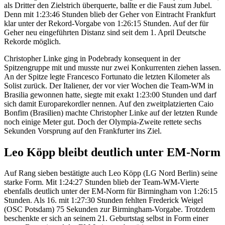
als Dritter den Zielstrich überquerte, ballte er die Faust zum Jubel.
Denn mit 1:23:46 Stunden blieb der Geher von Eintracht Frankfurt
klar unter der Rekord-Vorgabe von 1:26:15 Stunden. Auf der für
Geher neu eingeführten Distanz sind seit dem 1. April Deutsche
Rekorde möglich.
Christopher Linke ging in Podebrady konsequent in der
Spitzengruppe mit und musste nur zwei Konkurrenten ziehen lassen.
An der Spitze legte Francesco Fortunato die letzten Kilometer als
Solist zurück. Der Italiener, der vor vier Wochen die Team-WM in
Brasilia gewonnen hatte, siegte mit exakt 1:23:00 Stunden und darf
sich damit Europarekordler nennen. Auf den zweitplatzierten Caio
Bonfim (Brasilien) machte Christopher Linke auf der letzten Runde
noch einige Meter gut. Doch der Olympia-Zweite rettete sechs
Sekunden Vorsprung auf den Frankfurter ins Ziel.
Leo Köpp bleibt deutlich unter EM-Norm
Auf Rang sieben bestätigte auch Leo Köpp (LG Nord Berlin) seine
starke Form. Mit 1:24:27 Stunden blieb der Team-WM-Vierte
ebenfalls deutlich unter der EM-Norm für Birmingham von 1:26:15
Stunden. Als 16. mit 1:27:30 Stunden fehlten Frederick Weigel
(OSC Potsdam) 75 Sekunden zur Birmingham-Vorgabe. Trotzdem
beschenkte er sich an seinem 21. Geburtstag selbst in Form einer