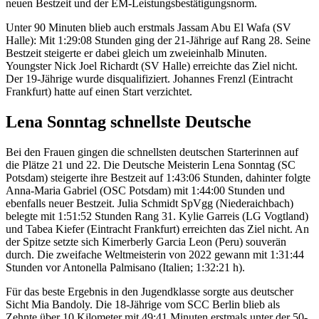
neuen Bestzeit und der EM-Leistungsbestätigungsnorm.
Unter 90 Minuten blieb auch erstmals Jassam Abu El Wafa (SV
Halle): Mit 1:29:08 Stunden ging der 21-Jährige auf Rang 28. Seine
Bestzeit steigerte er dabei gleich um zweieinhalb Minuten.
Youngster Nick Joel Richardt (SV Halle) erreichte das Ziel nicht.
Der 19-Jährige wurde disqualifiziert. Johannes Frenzl (Eintracht
Frankfurt) hatte auf einen Start verzichtet.
Lena Sonntag schnellste Deutsche
Bei den Frauen gingen die schnellsten deutschen Starterinnen auf
die Plätze 21 und 22. Die Deutsche Meisterin Lena Sonntag (SC
Potsdam) steigerte ihre Bestzeit auf 1:43:06 Stunden, dahinter folgte
Anna-Maria Gabriel (OSC Potsdam) mit 1:44:00 Stunden und
ebenfalls neuer Bestzeit. Julia Schmidt SpVgg (Niederaichbach)
belegte mit 1:51:52 Stunden Rang 31. Kylie Garreis (LG Vogtland)
und Tabea Kiefer (Eintracht Frankfurt) erreichten das Ziel nicht. An
der Spitze setzte sich Kimerberly Garcia Leon (Peru) souverän
durch. Die zweifache Weltmeisterin von 2022 gewann mit 1:31:44
Stunden vor Antonella Palmisano (Italien; 1:32:21 h).
Für das beste Ergebnis in den Jugendklasse sorgte aus deutscher
Sicht Mia Bandoly. Die 18-Jährige vom SCC Berlin blieb als
Zehnte über 10 Kilometer mit 49:41 Minuten erstmals unter der 50-