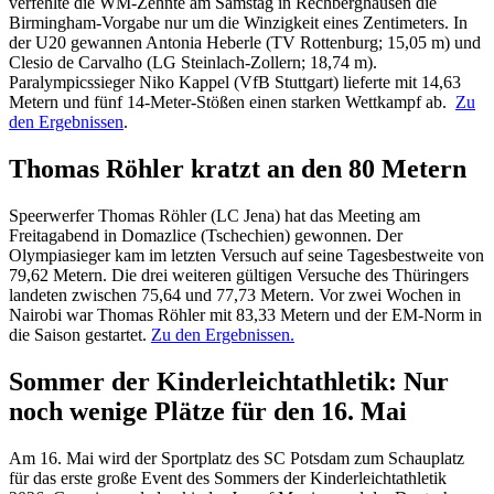
verfehlte die WM-Zehnte am Samstag in Rechberghausen die
Birmingham-Vorgabe nur um die Winzigkeit eines Zentimeters. In
der U20 gewannen Antonia Heberle (TV Rottenburg; 15,05 m) und
Clesio de Carvalho (LG Steinlach-Zollern; 18,74 m).
Paralympicssieger Niko Kappel (VfB Stuttgart) lieferte mit 14,63
Metern und fünf 14-Meter-Stößen einen starken Wettkampf ab.
Zu
den Ergebnissen
.
Thomas Röhler kratzt an den 80 Metern
Speerwerfer Thomas Röhler (LC Jena) hat das Meeting am
Freitagabend in Domazlice (Tschechien) gewonnen. Der
Olympiasieger kam im letzten Versuch auf seine Tagesbestweite von
79,62 Metern. Die drei weiteren gültigen Versuche des Thüringers
landeten zwischen 75,64 und 77,73 Metern. Vor zwei Wochen in
Nairobi war Thomas Röhler mit 83,33 Metern und der EM-Norm in
die Saison gestartet.
Zu den Ergebnissen.
Sommer der Kinderleichtathletik: Nur
noch wenige Plätze für den 16. Mai
Am 16. Mai wird der Sportplatz des SC Potsdam zum Schauplatz
für das erste große Event des Sommers der Kinderleichtathletik