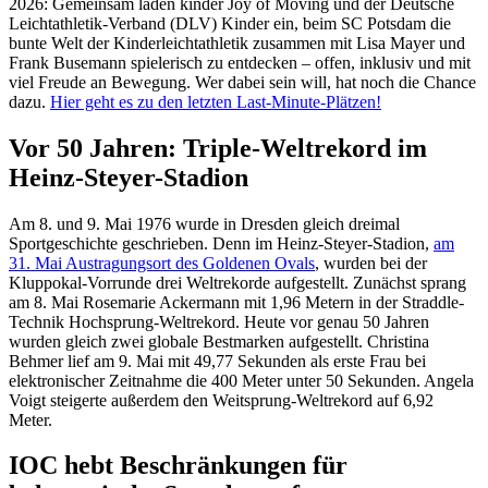
2026: Gemeinsam laden kinder Joy of Moving und der Deutsche
Leichtathletik-Verband (DLV) Kinder ein, beim SC Potsdam die
bunte Welt der Kinderleichtathletik zusammen mit Lisa Mayer und
Frank Busemann spielerisch zu entdecken – offen, inklusiv und mit
viel Freude an Bewegung. Wer dabei sein will, hat noch die Chance
dazu.
Hier geht es zu den letzten Last-Minute-Plätzen!
Vor 50 Jahren: Triple-Weltrekord im
Heinz-Steyer-Stadion
Am 8. und 9. Mai 1976 wurde in Dresden gleich dreimal
Sportgeschichte geschrieben. Denn im Heinz-Steyer-Stadion,
am
31. Mai Austragungsort des Goldenen Ovals
, wurden bei der
Kluppokal-Vorrunde drei Weltrekorde aufgestellt. Zunächst sprang
am 8. Mai Rosemarie Ackermann mit 1,96 Metern in der Straddle-
Technik Hochsprung-Weltrekord. Heute vor genau 50 Jahren
wurden gleich zwei globale Bestmarken aufgestellt. Christina
Behmer lief am 9. Mai mit 49,77 Sekunden als erste Frau bei
elektronischer Zeitnahme die 400 Meter unter 50 Sekunden. Angela
Voigt steigerte außerdem den Weitsprung-Weltrekord auf 6,92
Meter.
IOC hebt Beschränkungen für