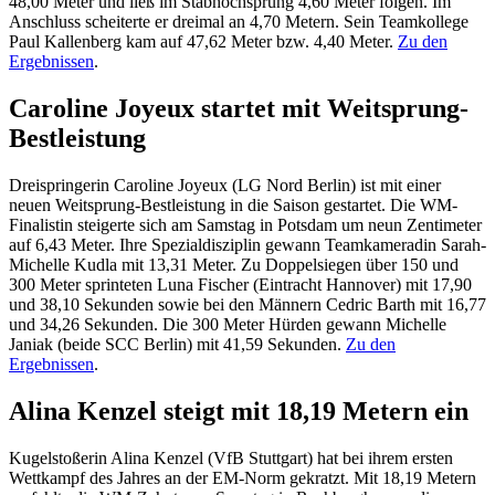
48,00 Meter und ließ im Stabhochsprung 4,60 Meter folgen. Im
Anschluss scheiterte er dreimal an 4,70 Metern. Sein Teamkollege
Paul Kallenberg kam auf 47,62 Meter bzw. 4,40 Meter.
Zu den
Ergebnissen
.
Caroline Joyeux startet mit Weitsprung-
Bestleistung
Dreispringerin Caroline Joyeux (LG Nord Berlin) ist mit einer
neuen Weitsprung-Bestleistung in die Saison gestartet. Die WM-
Finalistin steigerte sich am Samstag in Potsdam um neun Zentimeter
auf 6,43 Meter. Ihre Spezialdisziplin gewann Teamkameradin Sarah-
Michelle Kudla mit 13,31 Meter. Zu Doppelsiegen über 150 und
300 Meter sprinteten Luna Fischer (Eintracht Hannover) mit 17,90
und 38,10 Sekunden sowie bei den Männern Cedric Barth mit 16,77
und 34,26 Sekunden. Die 300 Meter Hürden gewann Michelle
Janiak (beide SCC Berlin) mit 41,59 Sekunden.
Zu den
Ergebnissen
.
Alina Kenzel steigt mit 18,19 Metern ein
Kugelstoßerin Alina Kenzel (VfB Stuttgart) hat bei ihrem ersten
Wettkampf des Jahres an der EM-Norm gekratzt. Mit 18,19 Metern