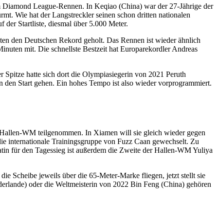
em Diamond League-Rennen. In Keqiao (China) war der 27-Jährige der
t. Wie hat der Langstreckler seinen schon dritten nationalen
der Startliste, diesmal über 5.000 Meter.
nuten den Deutschen Rekord geholt. Das Rennen ist wieder ähnlich
Minuten mit. Die schnellste Bestzeit hat Europarekordler Andreas
er Spitze hatte sich dort die Olympiasiegerin von 2021 Peruth
 den Start gehen. Ein hohes Tempo ist also wieder vorprogrammiert.
 Hallen-WM teilgenommen. In Xiamen will sie gleich wieder gegen
ie internationale Trainingsgruppe von Fuzz Caan gewechselt. Zu
idatin für den Tagessieg ist außerdem die Zweite der Hallen-WM Yuliya
e Scheibe jeweils über die 65-Meter-Marke fliegen, jetzt stellt sie
erlande) oder die Weltmeisterin von 2022 Bin Feng (China) gehören