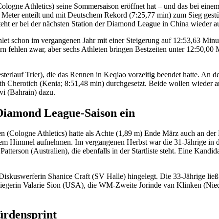
ologne Athletics) seine Sommersaison eröffnet hat – und das bei ein
ter enteilt und mit Deutschem Rekord (7:25,77 min) zum Sieg gestürm
ht er bei der nächsten Station der Diamond League in China wieder auf 
thlet schon im vergangenen Jahr mit einer Steigerung auf 12:53,63 Mi
n fehlen zwar, aber sechs Athleten bringen Bestzeiten unter 12:50,00 
esterlauf Trier), die das Rennen in Keqiao vorzeitig beendet hatte. An d
 Cherotich (Kenia; 8:51,48 min) durchgesetzt. Beide wollen wieder an
i (Bahrain) dazu.
 Diamond League-Saison ein
 (Cologne Athletics) hatte als Achte (1,89 m) Ende März auch an der
iem Himmel aufnehmen. Im vergangenen Herbst war die 31-Jährige in d
tterson (Australien), die ebenfalls in der Startliste steht. Eine Kand
skuswerferin Shanice Craft (SV Halle) hingelegt. Die 33-Jährige ließ di
egerin Valarie Sion (USA), die WM-Zweite Jorinde van Klinken (Nied
ürdensprint