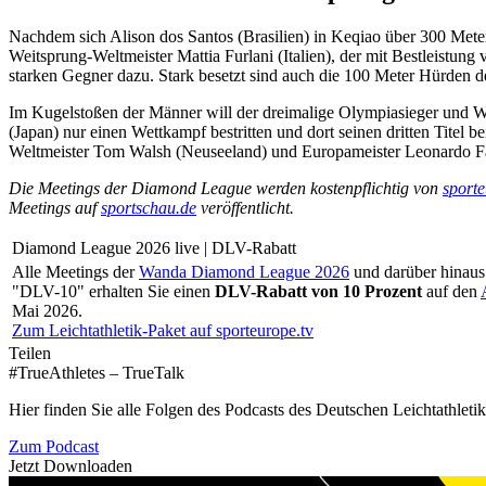
Nachdem sich Alison dos Santos (Brasilien) in Keqiao über 300 Met
Weitsprung-Weltmeister Mattia Furlani (Italien), der mit Bestleistu
starken Gegner dazu. Stark besetzt sind auch die 100 Meter Hürden 
Im Kugelstoßen der Männer will der dreimalige Olympiasieger und We
(Japan) nur einen Wettkampf bestritten und dort seinen dritten Tit
Weltmeister Tom Walsh (Neuseeland) und Europameister Leonardo Fabb
Die Meetings der Diamond League werden kostenpflichtig von
sporte
Meetings auf
sportschau.de
veröffentlicht.
Diamond League 2026 live | DLV-Rabatt
Alle Meetings der
Wanda Diamond League 2026
und darüber hinaus
"DLV-10" erhalten Sie einen
DLV-Rabatt von 10 Prozent
auf den
Mai 2026.
Zum Leichtathletik-Paket auf sporteurope.tv
Teilen
#TrueAthletes – TrueTalk
Hier finden Sie alle Folgen des Podcasts des Deutschen Leichtathleti
Zum Podcast
Jetzt Downloaden