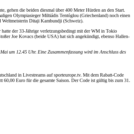
e, gehen die beiden diesmal über 400 Meter Hürden an den Start.
maligen Olympiasieger Miltiádis Tentóglou (Griechenland) noch einen
d Weltmeisterin Ditaji Kambundji (Schweiz).
 hatte der 33-Jährige verletzungsbedingt mit der WM in Tokio
Stoßer Joe Kovacs (beide USA) hat sich angekündigt, ebenso Hallen-
 Mai um 12.45 Uhr. Eine Zusammenfassung wird im Anschluss des
tschland in Livestreams auf sporteurope.tv. Mit dem Rabatt-Code
tt 60,00 Euro für die gesamte Saison. Der Code ist gültig bis zum 31.