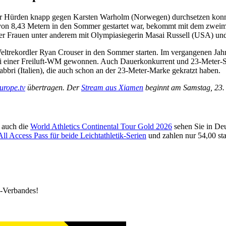
er Hürden knapp gegen Karsten Warholm (Norwegen) durchsetzen konnt
ng von 8,43 Metern in den Sommer gestartet war, bekommt mit dem zwei
der Frauen unter anderem mit Olympiasiegerin Masai Russell (USA) un
ltrekordler Ryan Crouser in den Sommer starten. Im vergangenen Jahr
el bei einer Freiluft-WM gewonnen. Auch Dauerkonkurrent und 23-Meter-
ri (Italien), die auch schon an der 23-Meter-Marke gekratzt haben.
urope.tv
übertragen. Der
Stream aus Xiamen
beginnt am Samstag, 23.
 auch die
World Athletics Continental Tour Gold 2026
sehen Sie in Deu
All Access Pass für beide Leichtathletik-Serien
und zahlen nur 54,00 sta
k-Verbandes!