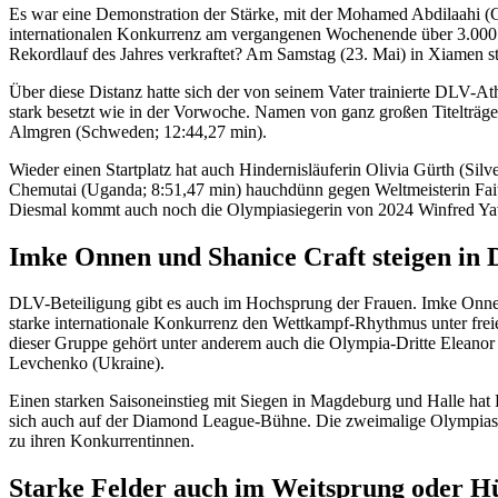
Es war eine Demonstration der Stärke, mit der Mohamed Abdilaahi (C
internationalen Konkurrenz am vergangenen Wochenende über 3.000 Me
Rekordlauf des Jahres verkraftet? Am Samstag (23. Mai) in Xiamen ste
Über diese Distanz hatte sich der von seinem Vater trainierte DLV-A
stark besetzt wie in der Vorwoche. Namen von ganz großen Titelträger
Almgren (Schweden; 12:44,27 min).
Wieder einen Startplatz hat auch Hindernisläuferin Olivia Gürth (Silv
Chemutai (Uganda; 8:51,47 min) hauchdünn gegen Weltmeisterin Faith
Diesmal kommt auch noch die Olympiasiegerin von 2024 Winfred Yav
Imke Onnen und Shanice Craft steigen in
DLV-Beteiligung gibt es auch im Hochsprung der Frauen. Imke Onnen
starke internationale Konkurrenz den Wettkampf-Rhythmus unter fre
dieser Gruppe gehört unter anderem auch die Olympia-Dritte Eleanor Pa
Levchenko (Ukraine).
Einen starken Saisoneinstieg mit Siegen in Magdeburg und Halle hat Di
sich auch auf der Diamond League-Bühne. Die zweimalige Olympiasi
zu ihren Konkurrentinnen.
Starke Felder auch im Weitsprung oder H