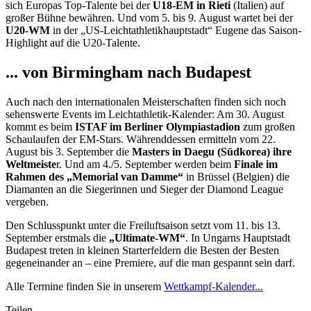
sich Europas Top-Talente bei der
U18-EM in Rieti
(Italien) auf
großer Bühne bewähren. Und vom 5. bis 9. August wartet bei der
U20-WM
in der „US-Leichtathletikhauptstadt“ Eugene das Saison-
Highlight auf die U20-Talente.
... von Birmingham nach Budapest
Auch nach den internationalen Meisterschaften finden sich noch
sehenswerte Events im Leichtathletik-Kalender: Am 30. August
kommt es beim
ISTAF im Berliner Olympiastadion
zum großen
Schaulaufen der EM-Stars. Währenddessen ermitteln vom 22.
August bis 3. September die
Masters in Daegu (Südkorea) ihre
Weltmeiste
r. Und am 4./5. September werden beim
Finale im
Rahmen des „Memorial van Damme“
in Brüssel (Belgien) die
Diamanten an die Siegerinnen und Sieger der Diamond League
vergeben.
Den Schlusspunkt unter die Freiluftsaison setzt vom 11. bis 13.
September erstmals die
„Ultimate-WM“
. In Ungarns Hauptstadt
Budapest treten in kleinen Starterfeldern die Besten der Besten
gegeneinander an – eine Premiere, auf die man gespannt sein darf.
Alle Termine finden Sie in unserem
Wettkampf-Kalender...
Teilen