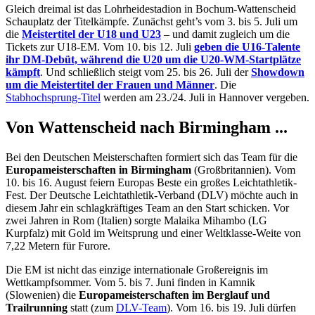
Gleich dreimal ist das Lohrheidestadion in Bochum-Wattenscheid
Schauplatz der Titelkämpfe. Zunächst geht’s vom 3. bis 5. Juli um
die
Meistertitel der U18 und U23
– und damit zugleich um die
Tickets zur U18-EM. Vom 10. bis 12. Juli
geben die U16-Talente
ihr DM-Debüt, während die U20 um die U20-WM-Startplätze
kämpft
. Und schließlich steigt vom 25. bis 26. Juli der
Showdown
um die Meistertitel der Frauen und Männer
. Die
Stabhochsprung-Titel
werden am 23./24. Juli in Hannover vergeben.
Von Wattenscheid nach Birmingham ...
Bei den Deutschen Meisterschaften formiert sich das Team für die
Europameisterschaften in Birmingham
(Großbritannien). Vom
10. bis 16. August feiern Europas Beste ein großes Leichtathletik-
Fest. Der Deutsche Leichtathletik-Verband (DLV) möchte auch in
diesem Jahr ein schlagkräftiges Team an den Start schicken. Vor
zwei Jahren in Rom (Italien) sorgte Malaika Mihambo (LG
Kurpfalz) mit Gold im Weitsprung und einer Weltklasse-Weite von
7,22 Metern für Furore.
Die EM ist nicht das einzige internationale Großereignis im
Wettkampfsommer. Vom 5. bis 7. Juni finden in Kamnik
(Slowenien) die
Europameisterschaften im Berglauf und
Trailrunning
statt (zum
DLV-Team
). Vom 16. bis 19. Juli dürfen