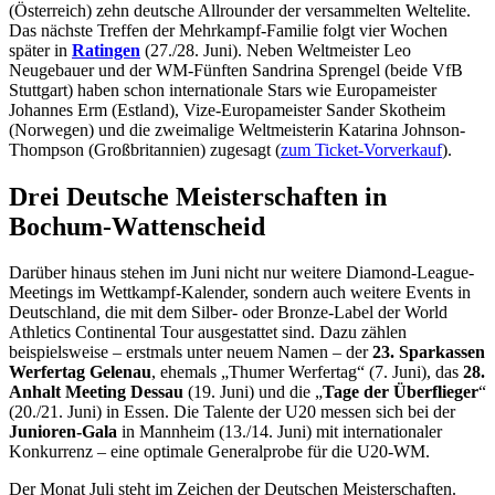
(Österreich) zehn deutsche Allrounder der versammelten Weltelite.
Das nächste Treffen der Mehrkampf-Familie folgt vier Wochen
später in
Ratingen
(27./28. Juni). Neben Weltmeister Leo
Neugebauer und der WM-Fünften Sandrina Sprengel (beide VfB
Stuttgart) haben schon internationale Stars wie Europameister
Johannes Erm (Estland), Vize-Europameister Sander Skotheim
(Norwegen) und die zweimalige Weltmeisterin Katarina Johnson-
Thompson (Großbritannien) zugesagt (
zum Ticket-Vorverkauf
).
Drei Deutsche Meisterschaften in
Bochum-Wattenscheid
Darüber hinaus stehen im Juni nicht nur weitere Diamond-League-
Meetings im Wettkampf-Kalender, sondern auch weitere Events in
Deutschland, die mit dem Silber- oder Bronze-Label der World
Athletics Continental Tour ausgestattet sind. Dazu zählen
beispielsweise – erstmals unter neuem Namen – der
23. Sparkassen
Werfertag Gelenau
, ehemals „Thumer Werfertag“ (7. Juni), das
28.
Anhalt Meeting Dessau
(19. Juni) und die „
Tage der Überflieger
“
(20./21. Juni) in Essen. Die Talente der U20 messen sich bei der
Junioren-Gala
in Mannheim (13./14. Juni) mit internationaler
Konkurrenz – eine optimale Generalprobe für die U20-WM.
Der Monat Juli steht im Zeichen der Deutschen Meisterschaften.