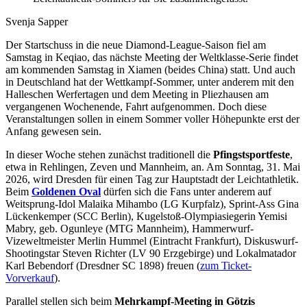
Svenja Sapper
Der Startschuss in die neue Diamond-League-Saison fiel am
Samstag in Keqiao, das nächste Meeting der Weltklasse-Serie findet
am kommenden Samstag in Xiamen (beides China) statt. Und auch
in Deutschland hat der Wettkampf-Sommer, unter anderem mit den
Halleschen Werfertagen und dem Meeting in Pliezhausen am
vergangenen Wochenende, Fahrt aufgenommen. Doch diese
Veranstaltungen sollen in einem Sommer voller Höhepunkte erst der
Anfang gewesen sein.
In dieser Woche stehen zunächst traditionell die
Pfingstsportfeste
,
etwa in Rehlingen, Zeven und Mannheim, an. Am Sonntag, 31. Mai
2026, wird Dresden für einen Tag zur Hauptstadt der Leichtathletik.
Beim
Goldenen Oval
dürfen sich die Fans unter anderem auf
Weitsprung-Idol Malaika Mihambo (LG Kurpfalz), Sprint-Ass Gina
Lückenkemper (SCC Berlin), Kugelstoß-Olympiasiegerin Yemisi
Mabry, geb. Ogunleye (MTG Mannheim), Hammerwurf-
Vizeweltmeister Merlin Hummel (Eintracht Frankfurt), Diskuswurf-
Shootingstar Steven Richter (LV 90 Erzgebirge) und Lokalmatador
Karl Bebendorf (Dresdner SC 1898) freuen (
zum Ticket-
Vorverkauf
).
Parallel stellen sich beim
Mehrkampf-Meeting in Götzis