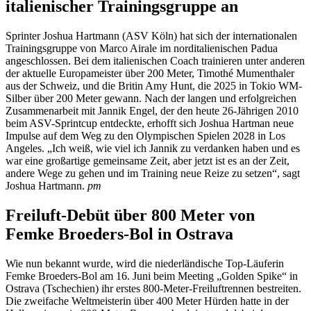
italienischer Trainingsgruppe an
Sprinter Joshua Hartmann (ASV Köln) hat sich der internationalen
Trainingsgruppe von Marco Airale im norditalienischen Padua
angeschlossen. Bei dem italienischen Coach trainieren unter anderen
der aktuelle Europameister über 200 Meter, Timothé Mumenthaler
aus der Schweiz, und die Britin Amy Hunt, die 2025 in Tokio WM-
Silber über 200 Meter gewann. Nach der langen und erfolgreichen
Zusammenarbeit mit Jannik Engel, der den heute 26-Jährigen 2010
beim ASV-Sprintcup entdeckte, erhofft sich Joshua Hartman neue
Impulse auf dem Weg zu den Olympischen Spielen 2028 in Los
Angeles. „Ich weiß, wie viel ich Jannik zu verdanken haben und es
war eine großartige gemeinsame Zeit, aber jetzt ist es an der Zeit,
andere Wege zu gehen und im Training neue Reize zu setzen“, sagt
Joshua Hartmann.
pm
Freiluft-Debüt über 800 Meter von
Femke Broeders-Bol in Ostrava
Wie nun bekannt wurde, wird die niederländische Top-Läuferin
Femke Broeders-Bol am 16. Juni beim Meeting „Golden Spike“ in
Ostrava (Tschechien) ihr erstes 800-Meter-Freiluftrennen bestreiten.
Die zweifache Weltmeisterin über 400 Meter Hürden hatte in der