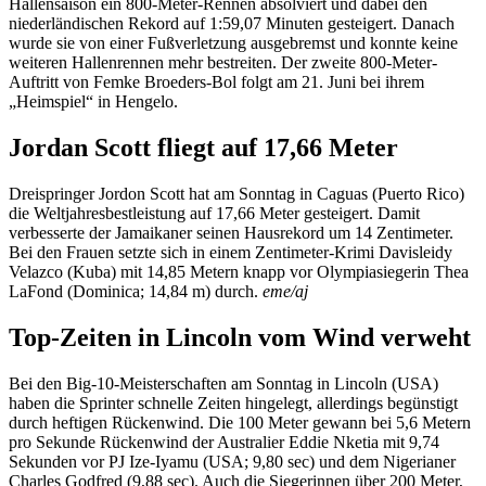
Hallensaison ein 800-Meter-Rennen absolviert und dabei den
niederländischen Rekord auf 1:59,07 Minuten gesteigert. Danach
wurde sie von einer Fußverletzung ausgebremst und konnte keine
weiteren Hallenrennen mehr bestreiten. Der zweite 800-Meter-
Auftritt von Femke Broeders-Bol folgt am 21. Juni bei ihrem
„Heimspiel“ in Hengelo.
Jordan Scott fliegt auf 17,66 Meter
Dreispringer Jordon Scott hat am Sonntag in Caguas (Puerto Rico)
die Weltjahresbestleistung auf 17,66 Meter gesteigert. Damit
verbesserte der Jamaikaner seinen Hausrekord um 14 Zentimeter.
Bei den Frauen setzte sich in einem Zentimeter-Krimi Davisleidy
Velazco (Kuba) mit 14,85 Metern knapp vor Olympiasiegerin Thea
LaFond (Dominica; 14,84 m) durch.
eme/aj
Top-Zeiten in Lincoln vom Wind verweht
Bei den Big-10-Meisterschaften am Sonntag in Lincoln (USA)
haben die Sprinter schnelle Zeiten hingelegt, allerdings begünstigt
durch heftigen Rückenwind. Die 100 Meter gewann bei 5,6 Metern
pro Sekunde Rückenwind der Australier Eddie Nketia mit 9,74
Sekunden vor PJ Ize-Iyamu (USA; 9,80 sec) und dem Nigerianer
Charles Godfred (9,88 sec). Auch die Siegerinnen über 200 Meter,