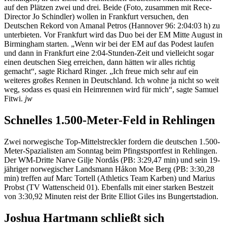
auf den Plätzen zwei und drei. Beide (Foto, zusammen mit Rece-
Director Jo Schindler) wollen in Frankfurt versuchen, den
Deutschen Rekord von Amanal Petros (Hannover 96: 2:04:03 h) zu
unterbieten. Vor Frankfurt wird das Duo bei der EM Mitte August in
Birmingham starten. „Wenn wir bei der EM auf das Podest laufen
und dann in Frankfurt eine 2:04-Stunden-Zeit und vielleicht sogar
einen deutschen Sieg erreichen, dann hätten wir alles richtig
gemacht“, sagte Richard Ringer. „Ich freue mich sehr auf ein
weiteres großes Rennen in Deutschland. Ich wohne ja nicht so weit
weg, sodass es quasi ein Heimrennen wird für mich“, sagte Samuel
Fitwi.
jw
Schnelles 1.500-Meter-Feld in Rehlingen
Zwei norwegische Top-Mittelstreckler fordern die deutschen 1.500-
Meter-Spazialisten am Sonntag beim Pfingstsportfest in Rehlingen.
Der WM-Dritte Narve Gilje Nordås (PB: 3:29,47 min) und sein 19-
jähriger norwegischer Landsmann Håkon Moe Berg (PB: 3:30,28
min) treffen auf Marc Tortell (Athletics Team Karben) und Marius
Probst (TV Wattenscheid 01). Ebenfalls mit einer starken Bestzeit
von 3:30,92 Minuten reist der Brite Elliot Giles ins Bungertstadion.
Joshua Hartmann schließt sich