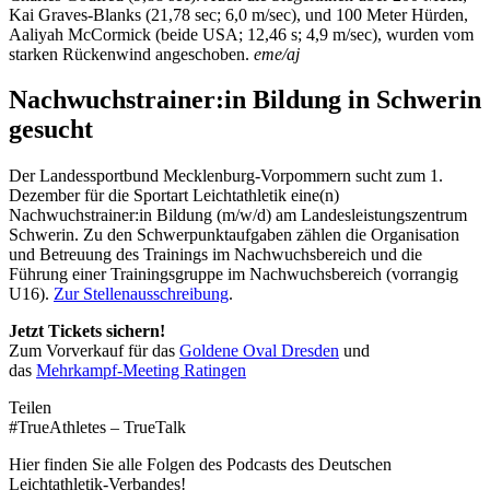
Kai Graves-Blanks (21,78 sec; 6,0 m/sec), und 100 Meter Hürden,
Aaliyah McCormick (beide USA; 12,46 s; 4,9 m/sec), wurden vom
starken Rückenwind angeschoben.
eme/aj
Nachwuchstrainer:in Bildung in Schwerin
gesucht
Der Landessportbund Mecklenburg-Vorpommern sucht zum 1.
Dezember für die Sportart Leichtathletik eine(n)
Nachwuchstrainer:in Bildung (m/w/d) am Landesleistungszentrum
Schwerin. Zu den Schwerpunktaufgaben zählen die Organisation
und Betreuung des Trainings im Nachwuchsbereich und die
Führung einer Trainingsgruppe im Nachwuchsbereich (vorrangig
U16).
Zur Stellenausschreibung
.
Jetzt Tickets sichern!
Zum Vorverkauf für das
Goldene Oval Dresden
und
das
Mehrkampf-Meeting Ratingen
Teilen
#TrueAthletes – TrueTalk
Hier finden Sie alle Folgen des Podcasts des Deutschen
Leichtathletik-Verbandes!