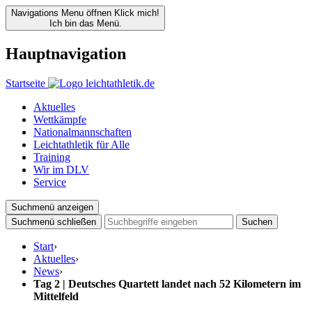
Navigations Menu öffnen
Klick mich!
Ich bin das Menü.
Hauptnavigation
Startseite
Aktuelles
Wettkämpfe
Nationalmannschaften
Leichtathletik für Alle
Training
Wir im DLV
Service
Suchmenü anzeigen
Suchmenü schließen
Suchen
Start
›
Aktuelles
›
News
›
Tag 2 | Deutsches Quartett landet nach 52 Kilometern im
Mittelfeld