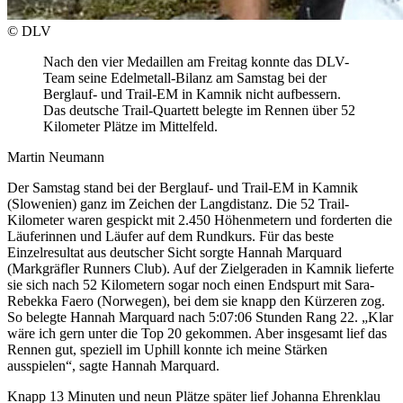
© DLV
Nach den vier Medaillen am Freitag konnte das DLV-
Team seine Edelmetall-Bilanz am Samstag bei der
Berglauf- und Trail-EM in Kamnik nicht aufbessern.
Das deutsche Trail-Quartett belegte im Rennen über 52
Kilometer Plätze im Mittelfeld.
Martin Neumann
Der Samstag stand bei der Berglauf- und Trail-EM in Kamnik
(Slowenien) ganz im Zeichen der Langdistanz. Die 52 Trail-
Kilometer waren gespickt mit 2.450 Höhenmetern und forderten die
Läuferinnen und Läufer auf dem Rundkurs. Für das beste
Einzelresultat aus deutscher Sicht sorgte Hannah Marquard
(Markgräfler Runners Club). Auf der Zielgeraden in Kamnik lieferte
sie sich nach 52 Kilometern sogar noch einen Endspurt mit Sara-
Rebekka Faero (Norwegen), bei dem sie knapp den Kürzeren zog.
So belegte Hannah Marquard nach 5:07:06 Stunden Rang 22. „Klar
wäre ich gern unter die Top 20 gekommen. Aber insgesamt lief das
Rennen gut, speziell im Uphill konnte ich meine Stärken
ausspielen“, sagte Hannah Marquard.
Knapp 13 Minuten und neun Plätze später lief Johanna Ehrenklau