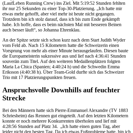
(LaufLeben Running Crew) ins Ziel. Mit 5:19:52 Stunden fehlten
ihr nur 25 Sekunden zu einer Top-30-Platzierung. „Ich hatte mir
etwas mehr gehofft, aber viel mehr ist heute nicht gegangen.
Trotzdem bin ich stolz darauf, dass ich bis zum Ende gekämpft
habe. Ich hoffe, dass es beim nächsten Mal mit besseren Beinen
auch besser läuft“, so Johanna Ehrenklau.
An der Spitze setzte sich schon kurz nach dem Start Judith Wyder
vom Feld ab. Nach 15 Kilometern hatte die Schweizerin einen
Vorsprung von mehr als einer Minute herausgelaufen. Diesen baute
die Europameisterin sukzessive aus und lief nach 4:36:41 Stunden
souverän zum Titel. Auf den weiteren Medaillenplätzen folgten
Maria La Chica (Spanien; 4:40:24 h) und die Schwedin Emma
Eriksson (4:40:38 h). Über Team-Gold durfte sich das Schweizer
Trio mit 17 Platzierungspunkten freuen.
Anspruchsvolle Downhills auf feuchter
Strecke
Bei den Männern hatte sich Pierre-Emmanuel Alexandre (TV 1883
Schriesheim) das Rennen gut eingeteilt. Auf den letzten Kilometern
konnte er noch mehrere Konkurrenten überholen und lief mit
4:28:56 Stunden auf Platz 34. „Ich hatte einen guten Tag, aber
leider nicht den besten Tag. Da ich etwas Fußprobleme hatte, bin ich