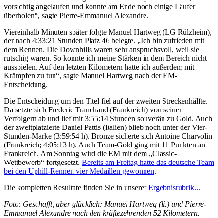
vorsichtig angelaufen und konnte am Ende noch einige Läufer
überholen“, sagte Pierre-Emmanuel Alexandre.
Viereinhalb Minuten später folgte Manuel Hartweg (LG Rülzheim),
der nach 4:33:21 Stunden Platz 46 belegte. „Ich bin zufrieden mit
dem Rennen. Die Downhills waren sehr anspruchsvoll, weil sie
rutschig waren. So konnte ich meine Stärken in dem Bereich nicht
ausspielen. Auf den letzten Kilometern hatte ich außerdem mit
Krämpfen zu tun“, sagte Manuel Hartweg nach der EM-
Entscheidung.
Die Entscheidung um den Titel fiel auf der zweiten Streckenhälfte.
Da setzte sich Frederic Tranchand (Frankreich) von seinen
Verfolgern ab und lief mit 3:55:14 Stunden souverän zu Gold. Auch
der zweitplatzierte Daniel Pattis (Italien) blieb noch unter der Vier-
Stunden-Marke (3:59:54 h). Bronze sicherte sich Antoine Charvolin
(Frankreich; 4:05:13 h). Auch Team-Gold ging mit 11 Punkten an
Frankreich. Am Sonntag wird die EM mit dem „Classic-
Wettbewerb“ fortgesetzt.
Bereits am Freitag hatte das deutsche Team
bei den Uphill-Rennen vier Medaillen gewonnen
.
Die kompletten Resultate finden Sie in unserer
Ergebnisrubrik...
Foto: Geschafft, aber glücklich: Manuel Hartweg (li.) und Pierre-
Emmanuel Alexandre nach den kräftezehrenden 52 Kilometern.