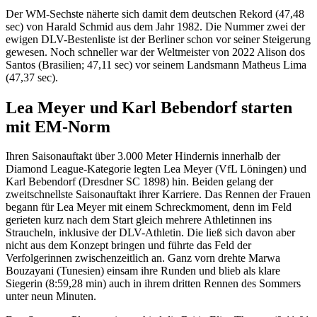
Der WM-Sechste näherte sich damit dem deutschen Rekord (47,48
sec) von Harald Schmid aus dem Jahr 1982. Die Nummer zwei der
ewigen DLV-Bestenliste ist der Berliner schon vor seiner Steigerung
gewesen. Noch schneller war der Weltmeister von 2022 Alison dos
Santos (Brasilien; 47,11 sec) vor seinem Landsmann Matheus Lima
(47,37 sec).
Lea Meyer und Karl Bebendorf starten
mit EM-Norm
Ihren Saisonauftakt über 3.000 Meter Hindernis innerhalb der
Diamond League-Kategorie legten Lea Meyer (VfL Löningen) und
Karl Bebendorf (Dresdner SC 1898) hin. Beiden gelang der
zweitschnellste Saisonauftakt ihrer Karriere. Das Rennen der Frauen
begann für Lea Meyer mit einem Schreckmoment, denn im Feld
gerieten kurz nach dem Start gleich mehrere Athletinnen ins
Straucheln, inklusive der DLV-Athletin. Die ließ sich davon aber
nicht aus dem Konzept bringen und führte das Feld der
Verfolgerinnen zwischenzeitlich an. Ganz vorn drehte Marwa
Bouzayani (Tunesien) einsam ihre Runden und blieb als klare
Siegerin (8:59,28 min) auch in ihrem dritten Rennen des Sommers
unter neun Minuten.