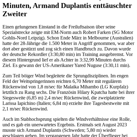
Minuten, Armand Duplantis enttäuschter
Zweiter
Einen gelungenen Einstand in die Freiluftsaison über seine
Spezialstrecke zeigte mit EM-Norm auch Robert Farken (SG Motor
Gohlis-Nord Leipzig). Schon Ende März in Melbourne (Australien)
hatte der 28-Jährige die 1.500 Meter in Angriff genommen, war aber
dort aber gestürzt und zog sich einen Handbruch zu. Davon wurde
der deutsche Rekordler (3:30,80 min) im Training ausgebremst. Vor
diesem Hintergrund lief er als Achter in 3:32,99 Minuten durchs
Ziel. Es gewann der US-Amerikaner Yared Nuguse (3:30,11 min).
Zum Teil böiger Wind begleitete die Sprungdisziplinen. Im engen
Feld der Weitspringerinnen reichten 6,70 Meter mit regulärem
Rückenwind von 1,8 m/sec für Malaika Mihambo (LG Kurpfalz)
letztlich zu Rang sechs. Die Französin Hilary Kpatcha hatte bei ihrer
Siegesweite (6,85 m) 2,4 m/sec Rückenwind, die zweiplatzierte
Larissa Iapichino (Italien; 6,84 m) erzielte ihre Tagesbestweite mit
2,1 m/sec Rückenwind.
Auch im Stabhochsprung spielten die Windverhältnisse eine Rolle,
und es gab ein unerwartetes Ergebnis. Erstmals seit August 2023
musste sich Armand Duplantis (Schweden; 5,80 m) wieder
geschlagen geben. Im vergangenen Jahr hatte der Überflieger bei