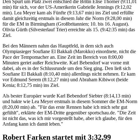
Den Spurt um Platz zwei entschied die Britin Elise Thorner (9:11,01
min) für sich, vor der US-Amerikerin Gabrielle Jennings (9:12,02
min). Lea Meyer kam als Fünfte (9:13,67 min) ins Ziel und erfüllte
damit gleichzeitig erstmals in diesem Jahr die Norm (9:28,00 min)
für die EM in Birmingham (Großbritannien; 10. bis 16. August).
Olivia Gürth (Silvesterlauf Trier) erreichte als 15. (9:42:35 min) das
Ziel.
Bei den Männern nahm das Hauptfeld, in dem sich auch
Olympiasieger Soufiane El Bakkali (Marokko) einordnete, nicht die
Pace der Tempomacher an. Eine Zeit im Bereich von 8:00,00
Minuten geriet außer Reichweite. Karl Bebendorf war vorne mit
dabei, als es in der Schlussrunde um den Sieg ging. Den ließ sich
Soufiane El Bakkali (8:10,40 min) allerdings nicht nehmen. Er kam
vor Edmund Serem (8:12,27 min) und Abraham Kibiwot (beide
Kenia; 8:12,75 min) ins Ziel.
Als bester Europäer wurde Karl Bebendorf Siebter (8:14,13 min)
und hakte wie Lea Meyer erstmals in diesem Sommer die EM-Norm
(8:20,00 min) ab. "Für das erste Rennen habe ich mich sehr gut
gefühlt", erklärte der EM-Dritte gegenüber sportschau.de. "Die Zeit
ist nicht das, was ich mir vorgestellt habe, aber ich glaube, für den
Anfang kann ich damit leben."
Robert Farken startet mit 3:32,99