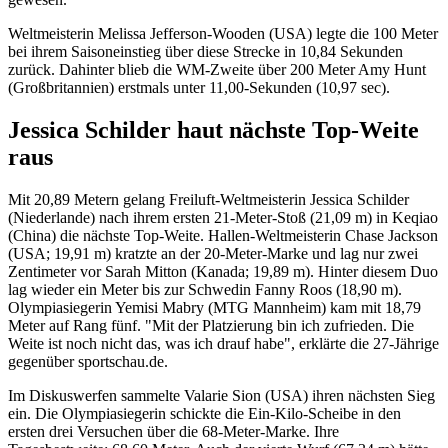
Weltmeisterin Melissa Jefferson-Wooden (USA) legte die 100 Meter
bei ihrem Saisoneinstieg über diese Strecke in 10,84 Sekunden
zurück. Dahinter blieb die WM-Zweite über 200 Meter Amy Hunt
(Großbritannien) erstmals unter 11,00-Sekunden (10,97 sec).
Jessica Schilder haut nächste Top-Weite
raus
Mit 20,89 Metern gelang Freiluft-Weltmeisterin Jessica Schilder
(Niederlande) nach ihrem ersten 21-Meter-Stoß (21,09 m) in Keqiao
(China) die nächste Top-Weite. Hallen-Weltmeisterin Chase Jackson
(USA; 19,91 m) kratzte an der 20-Meter-Marke und lag nur zwei
Zentimeter vor Sarah Mitton (Kanada; 19,89 m). Hinter diesem Duo
lag wieder ein Meter bis zur Schwedin Fanny Roos (18,90 m).
Olympiasiegerin Yemisi Mabry (MTG Mannheim) kam mit 18,79
Meter auf Rang fünf. "Mit der Platzierung bin ich zufrieden. Die
Weite ist noch nicht das, was ich drauf habe", erklärte die 27-Jährige
gegenüber sportschau.de.
Im Diskuswerfen sammelte Valarie Sion (USA) ihren nächsten Sieg
ein. Die Olympiasiegerin schickte die Ein-Kilo-Scheibe in den
ersten drei Versuchen über die 68-Meter-Marke. Ihre