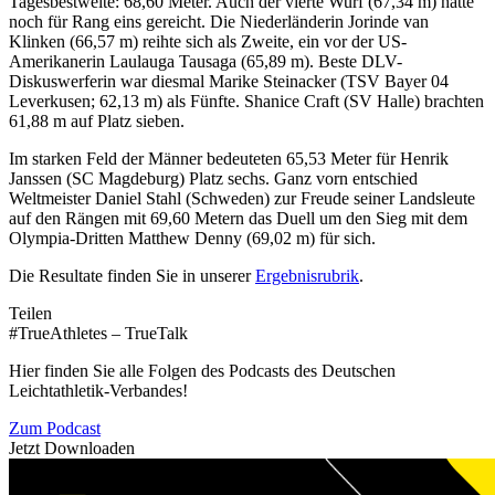
Tagesbestweite: 68,60 Meter. Auch der vierte Wurf (67,34 m) hätte
noch für Rang eins gereicht. Die Niederländerin Jorinde van
Klinken (66,57 m) reihte sich als Zweite, ein vor der US-
Amerikanerin Laulauga Tausaga (65,89 m). Beste DLV-
Diskuswerferin war diesmal Marike Steinacker (TSV Bayer 04
Leverkusen; 62,13 m) als Fünfte. Shanice Craft (SV Halle) brachten
61,88 m auf Platz sieben.
Im starken Feld der Männer bedeuteten 65,53 Meter für Henrik
Janssen (SC Magdeburg) Platz sechs. Ganz vorn entschied
Weltmeister Daniel Stahl (Schweden) zur Freude seiner Landsleute
auf den Rängen mit 69,60 Metern das Duell um den Sieg mit dem
Olympia-Dritten Matthew Denny (69,02 m) für sich.
Die Resultate finden Sie in unserer
Ergebnisrubrik
.
Teilen
#TrueAthletes – TrueTalk
Hier finden Sie alle Folgen des Podcasts des Deutschen
Leichtathletik-Verbandes!
Zum Podcast
Jetzt Downloaden