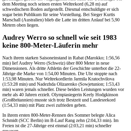
dem Meeting noch seinen ersten Weltrekord (6,28 m) auf
schwedischem Boden aufgestellt. Diesmal entschuldigte er sich
sogar beim Publikum für seine Vorstellung. Bei Sieger Kurtis
Marschall (Australien) blieb die Latte im dritten Anlauf bei 5,90
Metern oben liegen.
Audrey Werro so schnell wie seit 1983
keine 800-Meter-Läuferin mehr
Nach ihrem starken Saisoneinstand in Rabat (Marokko; 1:56,56
min) lief Audrey Werro (Schweiz) über 800 Meter in neue
Dimensionen. Als dritte Athletin der Geschichte unterbot die 22-
Jährige die Marke von 1:54,00 Minuten. Die Uhr stoppte nach
1:53,98 Minuten. Nur Weltrekordlerin Jarmila Kratochvilova
(1:53:28 min) und Nadezhda Olizarenko (Sowjetunion; 1:53,43
min) waren jemals schneller. Diese beiden Leistungen wurden vor
mehr als 40 Jahren erzielt. Olympiasiegerin Keely Hodgkinson
(Großbritannien) musste sich trotz Bestzeit und Landesrekord
(1:54,33 min) mit Platz zwei zufrieden geben.
In ihrem ersten 800-Meter-Rennen des Sommer belegte Alica
Schmidt (SCC Berlin) im B-Lauf Rang zehn (2:04,33 min). Im
Freien ist die 27-Jährige erst einmal (2:03,21 min) schneller
gewesen.