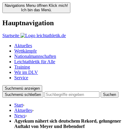
Navigations Menu öffnen
Klick mich!
Ich bin das Menü.
Hauptnavigation
Startseite
Aktuelles
Wettkämpfe
Nationalmannschaften
Leichtathletik für Alle
Training
Wir im DLV
Service
Suchmenü anzeigen
Suchmenü schließen
Suchen
Start
›
Aktuelles
›
News
›
Agyekum nähert sich deutschem Rekord, gelungener
Auftakt von Meyer und Bebendorf