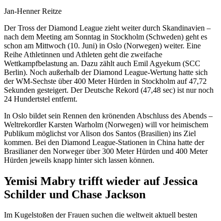
Jan-Henner Reitze
Der Tross der Diamond League zieht weiter durch Skandinavien –
nach dem Meeting am Sonntag in Stockholm (Schweden) geht es
schon am Mittwoch (10. Juni) in Oslo (Norwegen) weiter. Eine
Reihe Athletinnen und Athleten geht die zweifache
Wettkampfbelastung an. Dazu zählt auch Emil Agyekum (SCC
Berlin). Noch außerhalb der Diamond League-Wertung hatte sich
der WM-Sechste über 400 Meter Hürden in Stockholm auf 47,72
Sekunden gesteigert. Der Deutsche Rekord (47,48 sec) ist nur noch
24 Hundertstel entfernt.
In Oslo bildet sein Rennen den krönenden Abschluss des Abends –
Weltrekordler Karsten Warholm (Norwegen) will vor heimischem
Publikum möglichst vor Alison dos Santos (Brasilien) ins Ziel
kommen. Bei den Diamond League-Stationen in China hatte der
Brasilianer den Norweger über 300 Meter Hürden und 400 Meter
Hürden jeweils knapp hinter sich lassen können.
Yemisi Mabry trifft wieder auf Jessica
Schilder und Chase Jackson
Im Kugelstoßen der Frauen suchen die weltweit aktuell besten