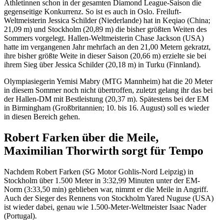
Athletinnen schon in der gesamten Diamond League-Saison die
gegenseitige Konkurrenz. So ist es auch in Oslo. Freiluft-
Weltmeisterin Jessica Schilder (Niederlande) hat in Keqiao (China;
21,09 m) und Stockholm (20,89 m) die bisher größten Weiten des
Sommers vorgelegt. Hallen-Weltmeisterin Chase Jackson (USA)
hatte im vergangenen Jahr mehrfach an den 21,00 Metern gekratzt,
ihre bisher größte Weite in dieser Saison (20,66 m) erzielte sie bei
ihrem Sieg über Jessica Schilder (20,18 m) in Turku (Finnland).
Olympiasiegerin Yemisi Mabry (MTG Mannheim) hat die 20 Meter
in diesem Sommer noch nicht übertroffen, zuletzt gelang ihr das bei
der Hallen-DM mit Bestleistung (20,37 m). Spätestens bei der EM
in Birmingham (Großbritannien; 10. bis 16. August) soll es wieder
in diesen Bereich gehen.
Robert Farken über die Meile,
Maximilian Thorwirth sorgt für Tempo
Nachdem Robert Farken (SG Motor Gohlis-Nord Leipzig) in
Stockholm über 1.500 Meter in 3:32,99 Minuten unter der EM-
Norm (3:33,50 min) geblieben war, nimmt er die Meile in Angriff.
Auch der Sieger des Rennens von Stockholm Yared Nuguse (USA)
ist wieder dabei, genau wie 1.500-Meter-Weltmeister Isaac Nader
(Portugal).