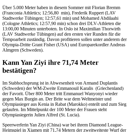
Über 5.000 Meter haben in diesem Sommer mit Florian Bremm
(Franconia Athletics; 12:56,80 min), Frederik Ruppert (LAV
Stadtwerke Tübingen; 12:57,61 min) und Mohamed Abdilaahi
(Cologne Athletics; 12:57,90 min) schon drei DLV-Athleten die
13:00,00 Minuten unterboten. In Oslo ist Maximilian Thorwirth
(LAV Stadtwerke Tübingen) auf den ersten vier Runden für die
Tempoarbeit zuständig. Davon profitieren sollen unter anderem der
Olympia-Dritte Grant Fisher (USA) und Europarekordler Andreas
Almgren (Schweden).
Kann Yan Ziyi ihre 71,74 Meter
bestätigen?
Im Stabhochsprung ist in Abwesenheit von Armand Duplantis
(Schweden) der WM-Zweite Emmanouil Karalis (Griechenland)
der Favorit. Über 800 Meter tritt Emmanuel Wanyonyi wieder
gegen Max Burgin an. Der Brite war dem Weltmeister und
Olympiasieger aus Kenia in Rabat (Marokko) enteilt und zum Sieg
gelaufen. Im Mittelpunkt der 100 Meter der Frauen steht
Olympiasiegerin Julien Alfred (St. Lucia).
Speerwerferin Yan Ziyi (China) war bei ihrem Diamond League-
Heimspiel in Xiamen mit 71,74 Metern der zweitweiteste Wurf der