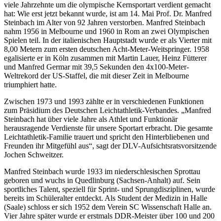
viele Jahrzehnte um die olympische Kernsportart verdient gemacht
hat: Wie erst jetzt bekannt wurde, ist am 14. Mai Prof. Dr. Manfred
Steinbach im Alter von 92 Jahren verstorben. Manfred Steinbach
nahm 1956 in Melbourne und 1960 in Rom an zwei Olympischen
Spielen teil. In der italienischen Hauptstadt wurde er als Vierter mit
8,00 Metern zum ersten deutschen Acht-Meter-Weitspringer. 1958
egalisierte er in Köln zusammen mit Martin Lauer, Heinz Fütterer
und Manfred Germar mit 39,5 Sekunden den 4x100-Meter-
Weltrekord der US-Staffel, die mit dieser Zeit in Melbourne
triumphiert hatte.
Zwischen 1973 und 1993 zählte er in verschiedenen Funktionen
zum Präsidium des Deutschen Leichtathletik-Verbandes. „Manfred
Steinbach hat über viele Jahre als Athlet und Funktionär
herausragende Verdienste für unsere Sportart erbracht. Die gesamte
Leichtathletik-Familie trauert und spricht den Hinterbliebenen und
Freunden ihr Mitgefühl aus“, sagt der DLV-Aufsichtsratsvorsitzende
Jochen Schweitzer.
Manfred Steinbach wurde 1933 im niederschlesischen Sprottau
geboren und wuchs in Quedlinburg (Sachsen-Anhalt) auf. Sein
sportliches Talent, speziell für Sprint- und Sprungdisziplinen, wurde
bereits im Schüleralter entdeckt. Als Student der Medizin in Halle
(Saale) schloss er sich 1952 dem Verein SC Wissenschaft Halle an.
Vier Jahre später wurde er erstmals DDR-Meister über 100 und 200