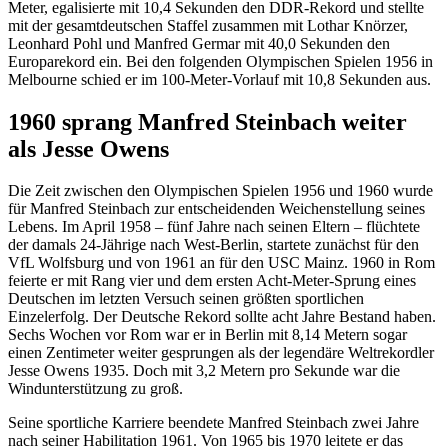
Meter, egalisierte mit 10,4 Sekunden den DDR-Rekord und stellte
mit der gesamtdeutschen Staffel zusammen mit Lothar Knörzer,
Leonhard Pohl und Manfred Germar mit 40,0 Sekunden den
Europarekord ein. Bei den folgenden Olympischen Spielen 1956 in
Melbourne schied er im 100-Meter-Vorlauf mit 10,8 Sekunden aus.
1960 sprang Manfred Steinbach weiter
als Jesse Owens
Die Zeit zwischen den Olympischen Spielen 1956 und 1960 wurde
für Manfred Steinbach zur entscheidenden Weichenstellung seines
Lebens. Im April 1958 – fünf Jahre nach seinen Eltern – flüchtete
der damals 24-Jährige nach West-Berlin, startete zunächst für den
VfL Wolfsburg und von 1961 an für den USC Mainz. 1960 in Rom
feierte er mit Rang vier und dem ersten Acht-Meter-Sprung eines
Deutschen im letzten Versuch seinen größten sportlichen
Einzelerfolg. Der Deutsche Rekord sollte acht Jahre Bestand haben.
Sechs Wochen vor Rom war er in Berlin mit 8,14 Metern sogar
einen Zentimeter weiter gesprungen als der legendäre Weltrekordler
Jesse Owens 1935. Doch mit 3,2 Metern pro Sekunde war die
Windunterstützung zu groß.
Seine sportliche Karriere beendete Manfred Steinbach zwei Jahre
nach seiner Habilitation 1961. Von 1965 bis 1970 leitete er das