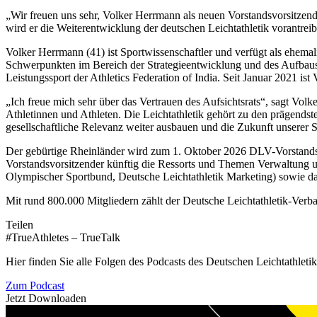
„Wir freuen uns sehr, Volker Herrmann als neuen Vorstandsvorsitze
wird er die Weiterentwicklung der deutschen Leichtathletik vorantr
Volker Herrmann (41) ist Sportwissenschaftler und verfügt als ehemali
Schwerpunkten im Bereich der Strategieentwicklung und des Aufbaus
Leistungssport der Athletics Federation of India. Seit Januar 2021
„Ich freue mich sehr über das Vertrauen des Aufsichtsrats“, sagt Vol
Athletinnen und Athleten. Die Leichtathletik gehört zu den prägendst
gesellschaftliche Relevanz weiter ausbauen und die Zukunft unserer Sp
Der gebürtige Rheinländer wird zum 1. Oktober 2026 DLV-Vorstandsv
Vorstandsvorsitzender künftig die Ressorts und Themen Verwaltung 
Olympischer Sportbund, Deutsche Leichtathletik Marketing) sowie da
Mit rund 800.000 Mitgliedern zählt der Deutsche Leichtathletik-Verb
Teilen
#TrueAthletes – TrueTalk
Hier finden Sie alle Folgen des Podcasts des Deutschen Leichtathleti
Zum Podcast
Jetzt Downloaden