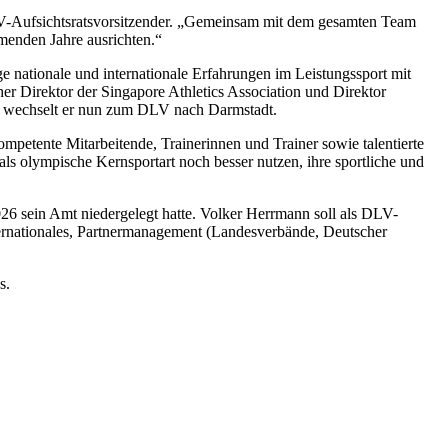
LV-Aufsichtsratsvorsitzender. „Gemeinsam mit dem gesamten Team
menden Jahre ausrichten.“
ge nationale und internationale Erfahrungen im Leistungssport mit
 Direktor der Singapore Athletics Association und Direktor
en wechselt er nun zum DLV nach Darmstadt.
ompetente Mitarbeitende, Trainerinnen und Trainer sowie talentierte
ls olympische Kernsportart noch besser nutzen, ihre sportliche und
6 sein Amt niedergelegt hatte. Volker Herrmann soll als DLV-
ernationales, Partnermanagement (Landesverbände, Deutscher
s.