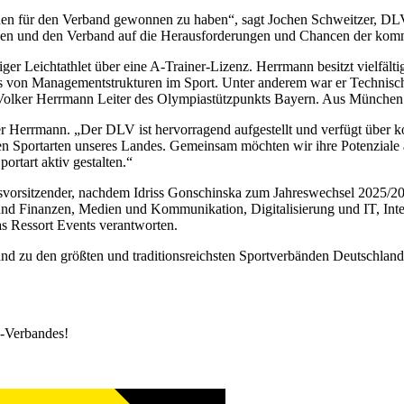
nden für den Verband gewonnen zu haben“, sagt Jochen Schweitzer, D
eiben und den Verband auf die Herausforderungen und Chancen der kom
ger Leichtathlet über eine A-Trainer-Lizenz. Herrmann besitzt vielfälti
 von Managementstrukturen im Sport. Unter anderem war er Technischer
 ist Volker Herrmann Leiter des Olympiastützpunkts Bayern. Aus Münch
ker Herrmann. „Der DLV ist hervorragend aufgestellt und verfügt über k
en Sportarten unseres Landes. Gemeinsam möchten wir ihre Potenziale a
ortart aktiv gestalten.“
orsitzender, nachdem Idriss Gonschinska zum Jahreswechsel 2025/202
und Finanzen, Medien und Kommunikation, Digitalisierung und IT, Int
s Ressort Events verantworten.
and zu den größten und traditionsreichsten Sportverbänden Deutschland
k-Verbandes!