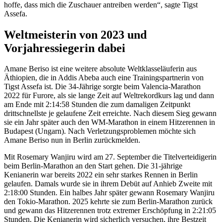
hoffe, dass mich die Zuschauer antreiben werden“, sagte Tigst
Assefa.
Weltmeisterin von 2023 und
Vorjahressiegerin dabei
Amane Beriso ist eine weitere absolute Weltklasseläuferin aus
Äthiopien, die in Addis Abeba auch eine Trainingspartnerin von
Tigst Assefa ist. Die 34-Jährige sorgte beim Valencia-Marathon
2022 für Furore, als sie lange Zeit auf Weltrekordkurs lag und dann
am Ende mit 2:14:58 Stunden die zum damaligen Zeitpunkt
drittschnellste je gelaufene Zeit erreichte. Nach diesem Sieg gewann
sie ein Jahr später auch den WM-Marathon in einem Hitzerennen in
Budapest (Ungarn). Nach Verletzungsproblemen möchte sich
Amane Beriso nun in Berlin zurückmelden.
Mit Rosemary Wanjiru wird am 27. September die Titelverteidigerin
beim Berlin-Marathon an den Start gehen. Die 31-jährige
Kenianerin war bereits 2022 ein sehr starkes Rennen in Berlin
gelaufen. Damals wurde sie in ihrem Debüt auf Anhieb Zweite mit
2:18:00 Stunden. Ein halbes Jahr später gewann Rosemary Wanjiru
den Tokio-Marathon. 2025 kehrte sie zum Berlin-Marathon zurück
und gewann das Hitzerennen trotz extremer Erschöpfung in 2:21:05
Stunden. Die Kenianerin wird sicherlich versuchen, ihre Bestzeit