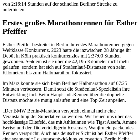
von 2:16:14 Stunden auf der schnellen Berliner Strecke zu
unterbieten.
Erstes großes Marathonrennen für Esther
Pfeiffer
Esther Pfeiffer bestreitet in Berlin ihr erstes Marathonrennen gegen
Weltklasse-Konkurrenz. 2023 hatte die inzwischen 28-Jährige ihr
Debüt in Köln praktisch konkurrenzlos mit 2:37:00 Stunden
gewonnen. Seitdem ist sie über die 42,195 Kilometer nicht mehr
gelaufen, sondern hat sich auf Straßenlauf-Distanzen von zehn
Kilometern bis zum Halbmarathon fokussiert.
Im März konnte sie sich beim Berliner Halbmarathon auf 67:25
Minuten verbessern. Damit setzt die Straßenlauf-Spezialistin ihre
Entwicklung fort. Beim Hauptstadt-Rennen über die doppelte
Distanz möchte sie mutig anlaufen und eine Top-Zeit anpeilen.
„Der BMW Berlin-Marathon verspricht einmal mehr eine
Veranstaltung der Superlative zu werden. Wir freuen uns über das
hochklassige Elitefeld, das mit Athletinnen wie Tigst Assefa, Amane
Beriso und der Titelverteidigerin Rosemary Wanjiru ein packendes
Rennen verspricht. Auch aus deutscher Sicht ist bei Esther Pfeiffer
eine spannende Leistungsentwicklung zu erwarten. Berlin bleibt