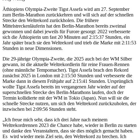
Äthiopiens Olympia-Zweite Tigst Assefa wird am 27. September
zum Berlin-Marathon zurückkehren und will sich auf der schnellen
Strecke den Weltrekord zurückholen. Die frühere
Mittelstreckenläuferin hat den Berlin-Marathon bereits zweimal
gewonnen und dabei jeweils für Furore gesorgt: 2022 verbesserte
sich die Äthiopierin um fast 20 Minuten auf 2:15:37 Stunden, ein
Jahr später brach sie den Weltrekord und trieb die Marke mit 2:11:53
Stunden in neue Dimensionen.
Die 29-jährige Olympia-Zweite, die 2025 auch bei der WM Silber
gewann, ist die aktuelle Weltrekordlerin für reine Frauen-Rennen
(ohne männliche Tempomacher). Tigst Assefa brach den Rekord
zunächst 2025 in London mit 2:15:50 Stunden und verbesserte die
Marke dann in diesem Frühjahr auf 2:15:41 Stunden. Ursprünglich
wollte Tigst Assefa bereits im vergangenen Jahr wieder auf der
superschnellen Strecke des Berlin-Marathons laufen, doch der
Termin kollidierte mit der WM in Tokio (Japan). Nun will sie die
schnelle Strecke nutzen, um sich den Weltrekord zurückzuholen, der
inzwischen bei 2:09:56 Stunden steht.
„Ich freue mich sehr, dass ich drei Jahre nach meinem
Weltrekordrennen 2023 die Chance habe, wieder in Berlin zu starten
und danke den Veranstaltern, dass sie dies möglich gemacht haben.
Es wird wieder mein Ziel sein, den Weltrekord zu brechen. Ich