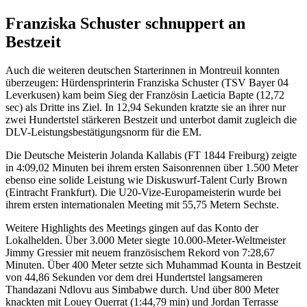
Franziska Schuster schnuppert an
Bestzeit
Auch die weiteren deutschen Starterinnen in Montreuil konnten
überzeugen: Hürdensprinterin Franziska Schuster (TSV Bayer 04
Leverkusen) kam beim Sieg der Französin Laeticia Bapte (12,72
sec) als Dritte ins Ziel. In 12,94 Sekunden kratzte sie an ihrer nur
zwei Hundertstel stärkeren Bestzeit und unterbot damit zugleich die
DLV-Leistungsbestätigungsnorm für die EM.
Die Deutsche Meisterin Jolanda Kallabis (FT 1844 Freiburg) zeigte
in 4:09,02 Minuten bei ihrem ersten Saisonrennen über 1.500 Meter
ebenso eine solide Leistung wie Diskuswurf-Talent Curly Brown
(Eintracht Frankfurt). Die U20-Vize-Europameisterin wurde bei
ihrem ersten internationalen Meeting mit 55,75 Metern Sechste.
Weitere Highlights des Meetings gingen auf das Konto der
Lokalhelden. Über 3.000 Meter siegte 10.000-Meter-Weltmeister
Jimmy Gressier mit neuem französischem Rekord von 7:28,67
Minuten. Über 400 Meter setzte sich Muhammad Kounta in Bestzeit
von 44,86 Sekunden vor dem drei Hundertstel langsameren
Thandazani Ndlovu aus Simbabwe durch. Und über 800 Meter
knackten mit Louey Ouerrat (1:44,79 min) und Jordan Terrasse