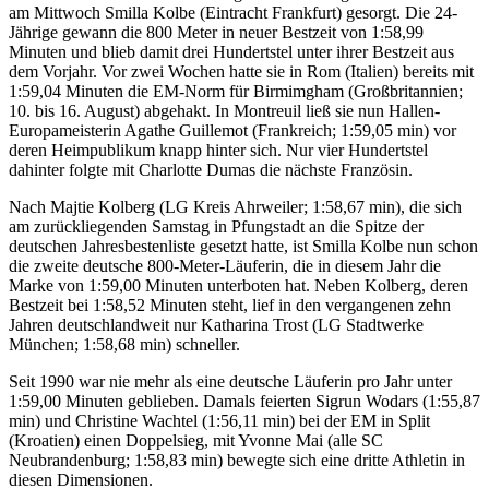
am Mittwoch Smilla Kolbe (Eintracht Frankfurt) gesorgt. Die 24-
Jährige gewann die 800 Meter in neuer Bestzeit von 1:58,99
Minuten und blieb damit drei Hundertstel unter ihrer Bestzeit aus
dem Vorjahr. Vor zwei Wochen hatte sie in Rom (Italien) bereits mit
1:59,04 Minuten die EM-Norm für Birmimgham (Großbritannien;
10. bis 16. August) abgehakt. In Montreuil ließ sie nun Hallen-
Europameisterin Agathe Guillemot (Frankreich; 1:59,05 min) vor
deren Heimpublikum knapp hinter sich. Nur vier Hundertstel
dahinter folgte mit Charlotte Dumas die nächste Französin.
Nach Majtie Kolberg (LG Kreis Ahrweiler; 1:58,67 min), die sich
am zurückliegenden Samstag in Pfungstadt an die Spitze der
deutschen Jahresbestenliste gesetzt hatte, ist Smilla Kolbe nun schon
die zweite deutsche 800-Meter-Läuferin, die in diesem Jahr die
Marke von 1:59,00 Minuten unterboten hat. Neben Kolberg, deren
Bestzeit bei 1:58,52 Minuten steht, lief in den vergangenen zehn
Jahren deutschlandweit nur Katharina Trost (LG Stadtwerke
München; 1:58,68 min) schneller.
Seit 1990 war nie mehr als eine deutsche Läuferin pro Jahr unter
1:59,00 Minuten geblieben. Damals feierten Sigrun Wodars (1:55,87
min) und Christine Wachtel (1:56,11 min) bei der EM in Split
(Kroatien) einen Doppelsieg, mit Yvonne Mai (alle SC
Neubrandenburg; 1:58,83 min) bewegte sich eine dritte Athletin in
diesen Dimensionen.