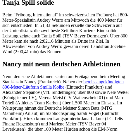
Tanja Spill solide
Beim "Fribourg International" im schweizerischen Freiburg hat 800-
Meter-Spezialistin Audrey Werro am Mittwoch die 400 Meter für
sich entschieden. In 51,33 Sekunden erzielte die Schweizerin auf
der Unterdistanz die zweitbeste Zeit ihrer Karriere. Eine solide
Leistung zeigte auch Tanja Spill (TSV Bayer Dormagen). Über 800
Meter kam sie nach 2:02,16 Minuten als Dritte ins Ziel. In
Abwesenheit von Audrey Werro gewann deren Landsfrau Joceline
Wind (2:00,41 min) das Rennen.
Nancy mit neun deutschen Athlet:innen
Neun deutsche Athlet:innen starten am Freitagabend beim Meeting
Stanislas in Nancy (Frankreich). Neben der
bereits angekündigten
800-Meter-Läuferin Smilla Kolbe
(Eintracht Frankfurt) sind
Alexander Stepanov (VfL Sindelfingen) über 800 sowie Nele Weßel
(Königsteiner LV), Verena Meisl (TV Wattenscheid 01) und Marc
Tortell (Athletics Team Karben) über 1.500 Meter im Einsatz. Im
Weitsprung nimmt der Deutsche Meister Simon Batz (MTG
Mannheim) Anlauf, im Stabhochsprung Sarah Vogel (Eintracht
Frankfurt). Hinzu kommen Langsprinterin Jana Lakner (LG Telis
Finanz Regensburg) und Marlene Meier (TSV Bayer 04
Leverkusen), die über 100 Meter Hürden schon die EM-Norm