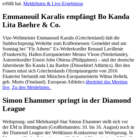
erfüllt hat.
Meldelisten & Live-Ergebnisse
Emmanouil Karalis empfängt Bo Kanda
Lita Baehre & Co.
Vize-Weltmeister Emmanouil Karalis (Griechenland) lädt die
Stabhochsprung-Weltelite zum Kräftemessen: Gemeldet sind am
Sonntag bei "Fly Athens" Ex-Weltrekordler Renaud Lavillenie
(Frankreich), Hallen-Europameister Menno Vloon (Niederlande),
Asienrekordler Ernest John Obiena (Philippinen) – und der deutsche
Jahresbeste Bo Kanda Lita Baehre (Düsseldorf Athletics). Bei den
Frauen misst sich Griechenlands Olympiasiegerin von 2016
Ekaterini Stefanidi mit München-Europameisterin Wilma Heltelä,
geb. Murto (Finnland). European Athletics
überträgt das Meeting
live
.
Zu den Meldelisten.
Simon Ehammer springt in der Diamond
League
Weitsprung- und Mehrkampf-Star Simon Ehammer stellt sich vor
der EM in Birmingham (Großbritannien; 10. bis 16. August) noch in
der Diamond League der Weltklasse-Konkurrenz im Weitsprung. In