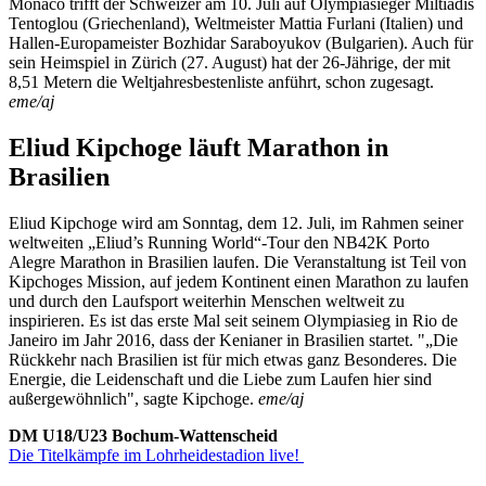
Monaco trifft der Schweizer am 10. Juli auf Olympiasieger Miltiadis
Tentoglou (Griechenland), Weltmeister Mattia Furlani (Italien) und
Hallen-Europameister Bozhidar Saraboyukov (Bulgarien). Auch für
sein Heimspiel in Zürich (27. August) hat der 26-Jährige, der mit
8,51 Metern die Weltjahresbestenliste anführt, schon zugesagt.
eme/aj
Eliud Kipchoge läuft Marathon in
Brasilien
Eliud Kipchoge wird am Sonntag, dem 12. Juli, im Rahmen seiner
weltweiten „Eliud’s Running World“-Tour den NB42K Porto
Alegre Marathon in Brasilien laufen. Die Veranstaltung ist Teil von
Kipchoges Mission, auf jedem Kontinent einen Marathon zu laufen
und durch den Laufsport weiterhin Menschen weltweit zu
inspirieren. Es ist das erste Mal seit seinem Olympiasieg in Rio de
Janeiro im Jahr 2016, dass der Kenianer in Brasilien startet. "„Die
Rückkehr nach Brasilien ist für mich etwas ganz Besonderes. Die
Energie, die Leidenschaft und die Liebe zum Laufen hier sind
außergewöhnlich", sagte Kipchoge.
eme/aj
DM U18/U23 Bochum-Wattenscheid
Die Titelkämpfe im Lohrheidestadion live!