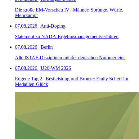
Die große EM-Vorschau IV | Männer: Sprünge, Würfe,
Mehrkampf
07.08.2026 | Anti-Doping
Statement zu NADA-Ergebnismanagementverfahren
07.08.2026 | Berlin
Alle ISTAF-Disziplinen mit der deutschen Nummer eins
07.08.2026 | U20-WM 2026
Eugene Tag 2 | Bestleistung und Bronze: Emily Scherf im
Medaillen-Glück