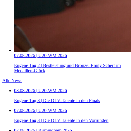
07.08.2026 | U20-WM 2026
Eugene Tag 2 | Bestleistung und Bronze: Emily Scherf im
Medaillen-Glück
Alle News
08.08.2026 | U20-WM 2026
Eugene Tag 3 | Die DLV-Talente in den Finals
07.08.2026 | U20-WM 2026
Eugene Tag 3 | Die DLV-Talente in den Vorrunden
07.08.2026 | Birmingham 2026