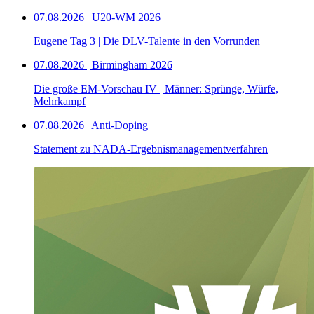
07.08.2026 | U20-WM 2026
Eugene Tag 3 | Die DLV-Talente in den Vorrunden
07.08.2026 | Birmingham 2026
Die große EM-Vorschau IV | Männer: Sprünge, Würfe,
Mehrkampf
07.08.2026 | Anti-Doping
Statement zu NADA-Ergebnismanagementverfahren