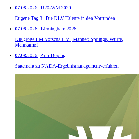
07.08.2026 | U20-WM 2026
Eugene Tag 3 | Die DLV-Talente in den Vorrunden
07.08.2026 | Birmingham 2026
Die große EM-Vorschau IV | Männer: Sprünge, Würfe,
Mehrkampf
07.08.2026 | Anti-Doping
Statement zu NADA-Ergebnismanagementverfahren