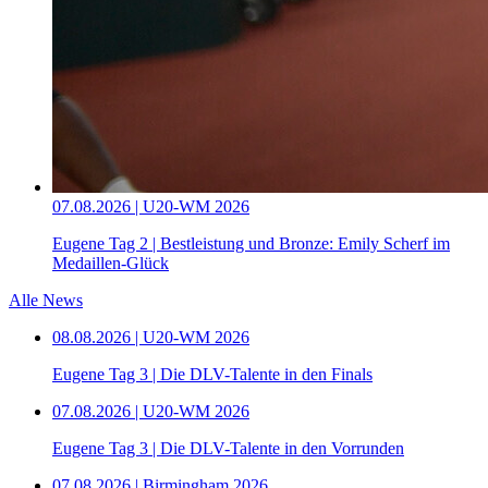
07.08.2026 | U20-WM 2026
Eugene Tag 2 | Bestleistung und Bronze: Emily Scherf im
Medaillen-Glück
Alle News
08.08.2026 | U20-WM 2026
Eugene Tag 3 | Die DLV-Talente in den Finals
07.08.2026 | U20-WM 2026
Eugene Tag 3 | Die DLV-Talente in den Vorrunden
07.08.2026 | Birmingham 2026