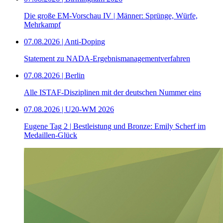
Die große EM-Vorschau IV | Männer: Sprünge, Würfe,
Mehrkampf
07.08.2026 | Anti-Doping
Statement zu NADA-Ergebnismanagementverfahren
07.08.2026 | Berlin
Alle ISTAF-Disziplinen mit der deutschen Nummer eins
07.08.2026 | U20-WM 2026
Eugene Tag 2 | Bestleistung und Bronze: Emily Scherf im
Medaillen-Glück