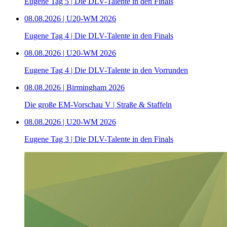
Eugene Tag 5 | Die DLV-Talente in den Finals
08.08.2026 | U20-WM 2026
Eugene Tag 4 | Die DLV-Talente in den Finals
08.08.2026 | U20-WM 2026
Eugene Tag 4 | Die DLV-Talente in den Vorrunden
08.08.2026 | Birmingham 2026
Die große EM-Vorschau V | Straße & Staffeln
08.08.2026 | U20-WM 2026
Eugene Tag 3 | Die DLV-Talente in den Finals