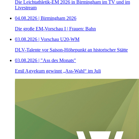
Die Leichtathletik-EM 2026 in Birmingham im TV und im
Livestream
04.08.2026 | Birmingham 2026
Die große EM-Vorschau I | Frauen: Bahn
03.08.2026 | Vorschau U20-WM
DLV-Talente vor Saison-Höhepunkt an historischer Stätte
03.08.2026 | "Ass des Monats"
Emil Agyekum gewinnt „Ass-Wahl“ im Juli