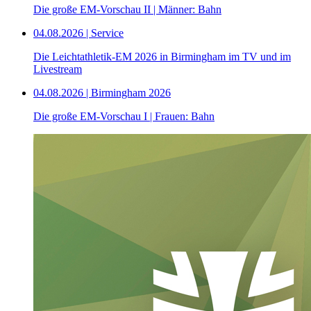
Die große EM-Vorschau II | Männer: Bahn
04.08.2026 | Service
Die Leichtathletik-EM 2026 in Birmingham im TV und im
Livestream
04.08.2026 | Birmingham 2026
Die große EM-Vorschau I | Frauen: Bahn