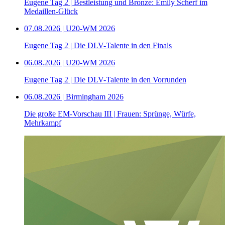
Eugene Tag 2 | Bestleistung und Bronze: Emily Scherf im
Medaillen-Glück
07.08.2026 | U20-WM 2026
Eugene Tag 2 | Die DLV-Talente in den Finals
06.08.2026 | U20-WM 2026
Eugene Tag 2 | Die DLV-Talente in den Vorrunden
06.08.2026 | Birmingham 2026
Die große EM-Vorschau III | Frauen: Sprünge, Würfe,
Mehrkampf