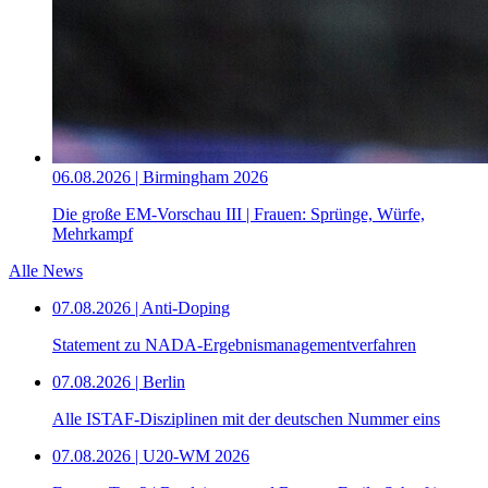
06.08.2026 | Birmingham 2026
Die große EM-Vorschau III | Frauen: Sprünge, Würfe,
Mehrkampf
Alle News
07.08.2026 | Anti-Doping
Statement zu NADA-Ergebnismanagementverfahren
07.08.2026 | Berlin
Alle ISTAF-Disziplinen mit der deutschen Nummer eins
07.08.2026 | U20-WM 2026