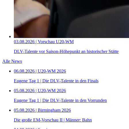
03.08.2026 | Vorschau U20-WM
DLV-Talente vor Saison-Höhepunkt an historischer Stätte
Alle News
06.08.2026 | U20-WM 2026
Eugene Tag 1 | Die DLV-Talente in den Finals
05.08.2026 | U20-WM 2026
Eugene Tag 1 | Die DLV-Talente in den Vorrunden
05.08.2026 | Birmingham 2026
Die große EM-Vorschau II | Männer: Bahn