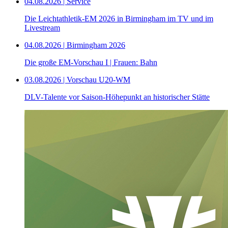
04.08.2026 | Service
Die Leichtathletik-EM 2026 in Birmingham im TV und im
Livestream
04.08.2026 | Birmingham 2026
Die große EM-Vorschau I | Frauen: Bahn
03.08.2026 | Vorschau U20-WM
DLV-Talente vor Saison-Höhepunkt an historischer Stätte