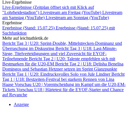
Live-Ergebnisse
Live-Ergebnisse (Zeitplan öffnet sich mit Klick auf
"Lohrheidestadion")
Livestream am Freitag (YouTube)
Livestream
am Samstag (YouTube)
Livestream am Sonntag (YouTube)
Ergebnisse
Ergebnisse (Stand: 15.07.25)
Ergebnisse (Stand: 15.07.25) mit
Suchfunktion
Mehr auf leichtathletik.de
Bericht Tag 3 | U20: Sprint-Double, Mittelstrecken-Dominanz und
Überraschung im Diskusring
Bericht Tag 3 | U18: Last-Minute-
Siege, Titelverteidigungen und viel Zuversicht für EYOF-
Teilnehmende
Bericht Tag 2 | U20: Talente empfehlen sich mit
Bestmarken für die U20-EM
Bericht Tag 2 | U18: Delisha Benelisa
Domingos und Sebastian Hetzner setzen im Sprint Glanzpunkte
Bericht Tag 1 | U20: Eindrucksvolles Solo von Jule Lindner
Bericht
Tag 1 | U18: Bestzeiten-Festival bei starkem Rennen von Lina
Haase
Vorschau U20 | Vorentscheidung im Kampf um die U20-EM-
Tickets
Vorschau U18 | Härtetest für die EYOF-Starter und Chance
auf Revanche
Anzeige