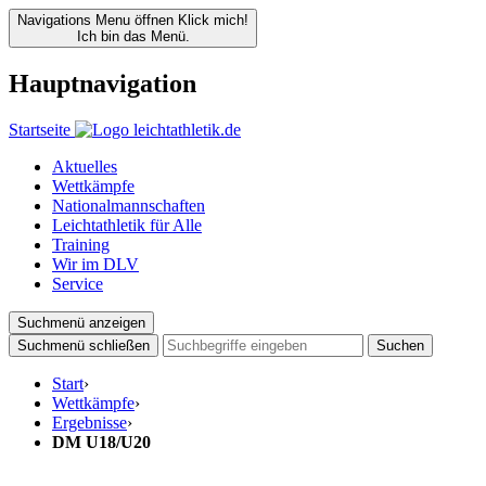
Navigations Menu öffnen
Klick mich!
Ich bin das Menü.
Hauptnavigation
Startseite
Aktuelles
Wettkämpfe
Nationalmannschaften
Leichtathletik für Alle
Training
Wir im DLV
Service
Suchmenü anzeigen
Suchmenü schließen
Suchen
Start
›
Wettkämpfe
›
Ergebnisse
›
DM U18/U20