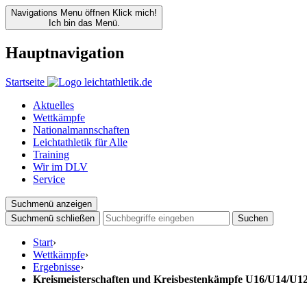
Navigations Menu öffnen
Klick mich!
Ich bin das Menü.
Hauptnavigation
Startseite
Aktuelles
Wettkämpfe
Nationalmannschaften
Leichtathletik für Alle
Training
Wir im DLV
Service
Suchmenü anzeigen
Suchmenü schließen
Suchen
Start
›
Wettkämpfe
›
Ergebnisse
›
Kreismeisterschaften und Kreisbestenkämpfe U16/U14/U1