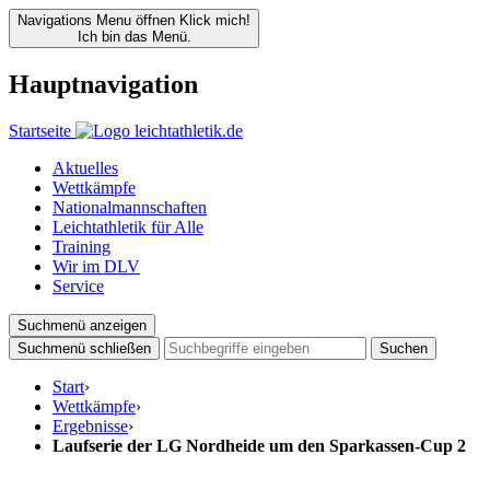
Navigations Menu öffnen
Klick mich!
Ich bin das Menü.
Hauptnavigation
Startseite
Aktuelles
Wettkämpfe
Nationalmannschaften
Leichtathletik für Alle
Training
Wir im DLV
Service
Suchmenü anzeigen
Suchmenü schließen
Suchen
Start
›
Wettkämpfe
›
Ergebnisse
›
Laufserie der LG Nordheide um den Sparkassen-Cup 2