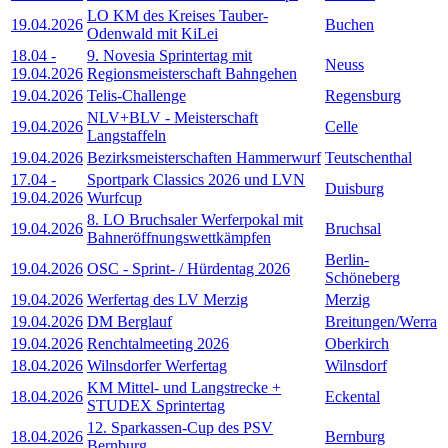
LO KM des Kreises Tauber-
19.04.2026
Buchen
Odenwald mit KiLei
18.04
-
9. Novesia Sprintertag mit
Neuss
19.04.2026
Regionsmeisterschaft Bahngehen
19.04.2026
Telis-Challenge
Regensburg
NLV+BLV - Meisterschaft
19.04.2026
Celle
Langstaffeln
19.04.2026
Bezirksmeisterschaften Hammerwurf
Teutschenthal
17.04
-
Sportpark Classics 2026 und LVN
Duisburg
19.04.2026
Wurfcup
8. LO Bruchsaler Werferpokal mit
19.04.2026
Bruchsal
Bahneröffnungswettkämpfen
Berlin-
19.04.2026
OSC - Sprint- / Hürdentag 2026
Schöneberg
19.04.2026
Werfertag des LV Merzig
Merzig
19.04.2026
DM Berglauf
Breitungen/Werra
19.04.2026
Renchtalmeeting 2026
Oberkirch
18.04.2026
Wilnsdorfer Werfertag
Wilnsdorf
KM Mittel- und Langstrecke +
18.04.2026
Eckental
STUDEX Sprintertag
12. Sparkassen-Cup des PSV
18.04.2026
Bernburg
Bernburg