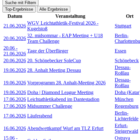
Suche mit Filtern
Top-Ergebnisse
Alle Ergebnisse
Datum
Veranstaltung
Ort
WGV Leichtathletik-Festival 2026 -
21.06.2026
Stuttgart
Kugelstoß
32. midsommar - EAP Meeting + U18
Berlin-
20.06.2026
Team Challenge
Charlottenb
20.06
-
Tage der Überflieger
Essen
21.06.2026
20.06.2026
20. Schönebecker SoleCup
Schönebeck
Dessau-
19.06.2026
28. Anhalt Meeting Dessau
Roßlau
Dessau-
19.06.2026
Vorprogramm 28. Anhalt-Meeting 2026
Roßlau
19.06.2026
Doha | Diamond League Meeting
Doha (Katar
17.06.2026
Leichtathletikabend im Dantestadion
München
17.06.2026
Midsummer Challenge
Regensburg
Berlin-
17.06.2026
Läuferabend
Lichterfelde
Erfurt-
16.06.2026
Abendwettkampf Wurf am TLZ Erfurt
Steigerwald
15.06
-
Ostrava