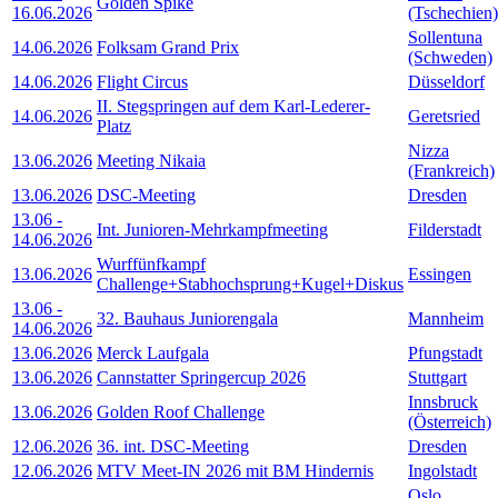
Golden Spike
16.06.2026
(Tschechien)
Sollentuna
14.06.2026
Folksam Grand Prix
(Schweden)
14.06.2026
Flight Circus
Düsseldorf
II. Stegspringen auf dem Karl-Lederer-
14.06.2026
Geretsried
Platz
Nizza
13.06.2026
Meeting Nikaia
(Frankreich)
13.06.2026
DSC-Meeting
Dresden
13.06
-
Int. Junioren-Mehrkampfmeeting
Filderstadt
14.06.2026
Wurffünfkampf
13.06.2026
Essingen
Challenge+Stabhochsprung+Kugel+Diskus
13.06
-
32. Bauhaus Juniorengala
Mannheim
14.06.2026
13.06.2026
Merck Laufgala
Pfungstadt
13.06.2026
Cannstatter Springercup 2026
Stuttgart
Innsbruck
13.06.2026
Golden Roof Challenge
(Österreich)
12.06.2026
36. int. DSC-Meeting
Dresden
12.06.2026
MTV Meet-IN 2026 mit BM Hindernis
Ingolstadt
Oslo