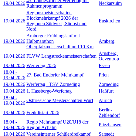
43. Landesoffener Werfertag mit
19.04.2026
Neckarsulm
Rahmenprogramm
Regionsmeisterschaften
Blockmehrkampf 2026 der
19.04.2026
Euskirchen
Regionen Südwest, Südost und
Nord
Amberger Frühlingslauf mit
19.04.2026
Halbmarathon
Amberg
Oberpfalzmeisterschaft und 10 Km
Arnsberg-
19.04.2026
FLVW Langstreckenmeisterschaften
Oeventrop
19.04.2026
Werfertag 2026
Essen
18.04
-
27. Bad Endorfer Mehrkampf
Prien
19.04.2026
19.04.2026
Werfertag - TSV-Zorneding
Zorneding
19.04.2026
1. Hassberge-Werfertag
Haßfurt
18.04
-
Ostfriesische Meisterschaften Wurf
Aurich
19.04.2026
Berlin-
19.04.2026
Freiluftstart 2026
Zehlendorf
18.04
-
Regio Mehrkampf U20/U18 der
Pliezhausen
19.04.2026
Region Achalm
19.04.2026
Vereinsinterner Schülerdreikampf
Sarstedt