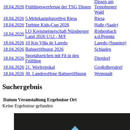
Dissen am
18.04.2026
Frühlingswerfertag der TSG Dissen
Teutoburger
Wald
18.04.2026
5.Mehrkampfsportfest Riesa
Riesa
18.04.2026
Turbine Kids-Cup 2026
Halle (Saale)
LO Kreismeisterschaft Nürnberger
Röthenbach
18.04.2026
Land 2026 U12 - M/F
a.d.Pegnitz
18.04.2026
10 Km Villa de Laredo
Laredo (Spanien)
18.04.2026
Bahneröffnung 2026
Schladen
Sportabzeichen mit Fit in den
18.04.2026
Dierdorf
Frühling
18.04.2026
21. Werferpokal
Großolbersdorf
18.04.2026
30. Landesoffene Bahneröffnung
Weinstadt
Suchergebnis
Datum
Veranstaltung
Ergebnisse
Ort
Keine Ergebnisse gefunden