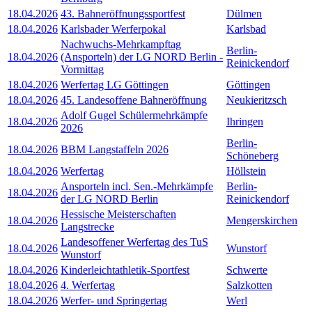
18.04.2026
43. Bahneröffnungssportfest
Dülmen
18.04.2026
Karlsbader Werferpokal
Karlsbad
Nachwuchs-Mehrkampftag
Berlin-
18.04.2026
(Ansporteln) der LG NORD Berlin -
Reinickendorf
Vormittag
18.04.2026
Werfertag LG Göttingen
Göttingen
18.04.2026
45. Landesoffene Bahneröffnung
Neukieritzsch
Adolf Gugel Schülermehrkämpfe
18.04.2026
Ihringen
2026
Berlin-
18.04.2026
BBM Langstaffeln 2026
Schöneberg
18.04.2026
Werfertag
Höllstein
Ansporteln incl. Sen.-Mehrkämpfe
Berlin-
18.04.2026
der LG NORD Berlin
Reinickendorf
Hessische Meisterschaften
18.04.2026
Mengerskirchen
Langstrecke
Landesoffener Werfertag des TuS
18.04.2026
Wunstorf
Wunstorf
18.04.2026
Kinderleichtathletik-Sportfest
Schwerte
18.04.2026
4. Werfertag
Salzkotten
18.04.2026
Werfer- und Springertag
Werl