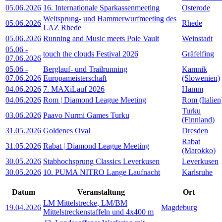
05.06.2026
16. Internationale Sparkassenmeeting
Osterode
Weitsprung- und Hammerwurfmeeting des
05.06.2026
Rhede
LAZ Rhede
05.06.2026
Running and Music meets Pole Vault
Weinstadt
05.06
-
touch the clouds Festival 2026
Gräfelfing
07.06.2026
05.06
-
Berglauf- und Trailrunning
Kamnik
07.06.2026
Europameisterschaft
(Slowenien)
04.06.2026
7. MAXiLauf 2026
Hamm
04.06.2026
Rom | Diamond League Meeting
Rom (Italien
Turku
03.06.2026
Paavo Nurmi Games Turku
(Finnland)
31.05.2026
Goldenes Oval
Dresden
Rabat
31.05.2026
Rabat | Diamond League Meeting
(Marokko)
30.05.2026
Stabhochsprung Classics Leverkusen
Leverkusen
30.05.2026
10. PUMA NITRO Lange Laufnacht
Karlsruhe
Datum
Veranstaltung
Ort
LM Mittelstrecke, LM/BM
19.04.2026
Magdeburg
Mittelstreckenstaffeln und 4x400 m