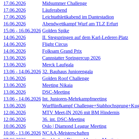
17.06.2026
Midsummer Challenge
17.06.2026
Läuferabend
17.06.2026
Leichtathletikabend im Dantestadion
16.06.2026
Abendwettkampf Wurf am TLZ Erfurt
15.06
-
16.06.2026
Golden Spike
14.06.2026
II. Stegspringen auf dem Karl-Lederer-Platz
14.06.2026
Flight Circus
14.06.2026
Folksam Grand Prix
13.06.2026
Cannstatter Springercup 2026
13.06.2026
Merck Laufgala
13.06
-
14.06.2026
32. Bauhaus Juniorengala
13.06.2026
Golden Roof Challenge
13.06.2026
Meeting Nikaia
13.06.2026
DSC-Meeting
13.06
-
14.06.2026
Int. Junioren-Mehrkampfmeeting
13.06.2026
Wurffünfkampf Challenge+Stabhochsprung+Kug
12.06.2026
MTV Meet-IN 2026 mit BM Hindernis
12.06.2026
36. int. DSC-Meeting
10.06.2026
Oslo | Diamond League Meeting
10.06
-
13.06.2026
NCAA-Meisterschaften