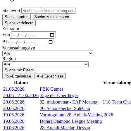
Stichwort
Suche starten
Suche zurücksetzen
Suche verfeinern
Zeitraum
Von
Bis
Veranstaltungstyp
Region
Suche mit Filtern
Top-Ergebnisse
Alle Ergebnisse
Datum
Veranstaltun
21.06.2026
FBK Games
20.06
-
21.06.2026
Tage der Überflieger
20.06.2026
32. midsommar - EAP Meeting + U18 Team Cha
20.06.2026
20. Schönebecker SoleCup
19.06.2026
Vorprogramm 28. Anhalt-Meeting 2026
19.06.2026
Doha | Diamond League Meeting
19.06.2026
28. Anhalt Meeting Dessau