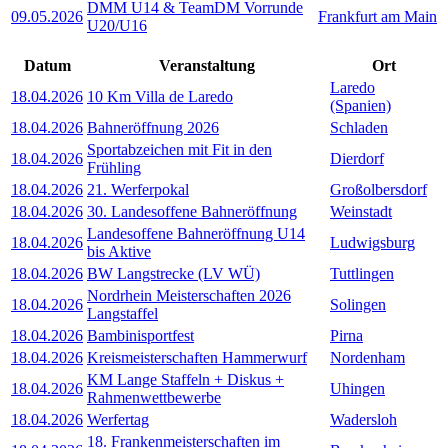
DMM U14 & TeamDM Vorrunde
09.05.2026
Frankfurt am Main
U20/U16
Datum
Veranstaltung
Ort
Laredo
18.04.2026
10 Km Villa de Laredo
(Spanien)
18.04.2026
Bahneröffnung 2026
Schladen
Sportabzeichen mit Fit in den
18.04.2026
Dierdorf
Frühling
18.04.2026
21. Werferpokal
Großolbersdorf
18.04.2026
30. Landesoffene Bahneröffnung
Weinstadt
Landesoffene Bahneröffnung U14
18.04.2026
Ludwigsburg
bis Aktive
18.04.2026
BW Langstrecke (LV WÜ)
Tuttlingen
Nordrhein Meisterschaften 2026
18.04.2026
Solingen
Langstaffel
18.04.2026
Bambinisportfest
Pirna
18.04.2026
Kreismeisterschaften Hammerwurf
Nordenham
KM Lange Staffeln + Diskus +
18.04.2026
Uhingen
Rahmenwettbewerbe
18.04.2026
Werfertag
Wadersloh
18. Frankenmeisterschaften im