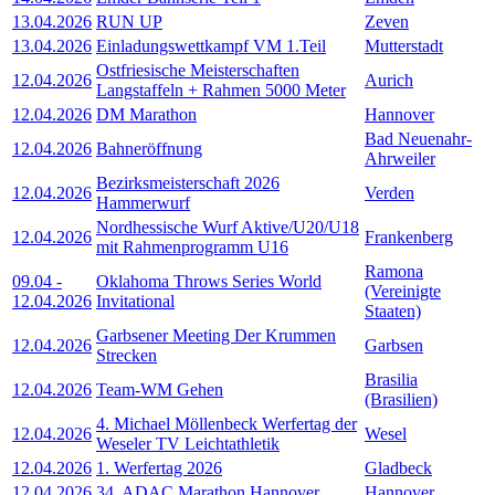
13.04.2026
RUN UP
Zeven
13.04.2026
Einladungswettkampf VM 1.Teil
Mutterstadt
Ostfriesische Meisterschaften
12.04.2026
Aurich
Langstaffeln + Rahmen 5000 Meter
12.04.2026
DM Marathon
Hannover
Bad Neuenahr-
12.04.2026
Bahneröffnung
Ahrweiler
Bezirksmeisterschaft 2026
12.04.2026
Verden
Hammerwurf
Nordhessische Wurf Aktive/U20/U18
12.04.2026
Frankenberg
mit Rahmenprogramm U16
Ramona
09.04
-
Oklahoma Throws Series World
(Vereinigte
12.04.2026
Invitational
Staaten)
Garbsener Meeting Der Krummen
12.04.2026
Garbsen
Strecken
Brasilia
12.04.2026
Team-WM Gehen
(Brasilien)
4. Michael Möllenbeck Werfertag der
12.04.2026
Wesel
Weseler TV Leichtathletik
12.04.2026
1. Werfertag 2026
Gladbeck
12.04.2026
34. ADAC Marathon Hannover
Hannover