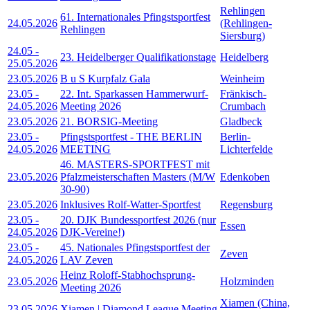
Rehlingen
61. Internationales Pfingstsportfest
24.05.2026
(Rehlingen-
Rehlingen
Siersburg)
24.05
-
23. Heidelberger Qualifikationstage
Heidelberg
25.05.2026
23.05.2026
B u S Kurpfalz Gala
Weinheim
23.05
-
22. Int. Sparkassen Hammerwurf-
Fränkisch-
24.05.2026
Meeting 2026
Crumbach
23.05.2026
21. BORSIG-Meeting
Gladbeck
23.05
-
Pfingstsportfest - THE BERLIN
Berlin-
24.05.2026
MEETING
Lichterfelde
46. MASTERS-SPORTFEST mit
23.05.2026
Pfalzmeisterschaften Masters (M/W
Edenkoben
30-90)
23.05.2026
Inklusives Rolf-Watter-Sportfest
Regensburg
23.05
-
20. DJK Bundessportfest 2026 (nur
Essen
24.05.2026
DJK-Vereine!)
23.05
-
45. Nationales Pfingstsportfest der
Zeven
24.05.2026
LAV Zeven
Heinz Roloff-Stabhochsprung-
23.05.2026
Holzminden
Meeting 2026
Xiamen (China,
23.05.2026
Xiamen | Diamond League Meeting