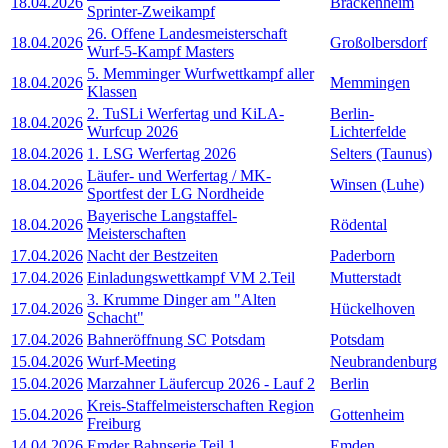
18.04.2026
Brackenheim
Sprinter-Zweikampf
26. Offene Landesmeisterschaft
18.04.2026
Großolbersdorf
Wurf-5-Kampf Masters
5. Memminger Wurfwettkampf aller
18.04.2026
Memmingen
Klassen
2. TuSLi Werfertag und KiLA-
Berlin-
18.04.2026
Wurfcup 2026
Lichterfelde
18.04.2026
1. LSG Werfertag 2026
Selters (Taunus)
Läufer- und Werfertag / MK-
18.04.2026
Winsen (Luhe)
Sportfest der LG Nordheide
Bayerische Langstaffel-
18.04.2026
Rödental
Meisterschaften
17.04.2026
Nacht der Bestzeiten
Paderborn
17.04.2026
Einladungswettkampf VM 2.Teil
Mutterstadt
3. Krumme Dinger am "Alten
17.04.2026
Hückelhoven
Schacht"
17.04.2026
Bahneröffnung SC Potsdam
Potsdam
15.04.2026
Wurf-Meeting
Neubrandenburg
15.04.2026
Marzahner Läufercup 2026 - Lauf 2
Berlin
Kreis-Staffelmeisterschaften Region
15.04.2026
Gottenheim
Freiburg
14.04.2026
Emder Bahnserie Teil 1
Emden