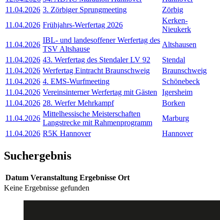
11.04.2026
3. Zörbiger Sprungmeeting
Zörbig
Kerken-
11.04.2026
Frühjahrs-Werfertag 2026
Nieukerk
IBL- und landesoffener Werfertag des
11.04.2026
Altshausen
TSV Altshause
11.04.2026
43. Werfertag des Stendaler LV 92
Stendal
11.04.2026
Werfertag Eintracht Braunschweig
Braunschweig
11.04.2026
4. EMS-Wurfmeeting
Schönebeck
11.04.2026
Vereinsinterner Werfertag mit Gästen
Igersheim
11.04.2026
28. Werfer Mehrkampf
Borken
Mittelhessische Meisterschaften
11.04.2026
Marburg
Langstrecke mit Rahmenprogramm
11.04.2026
R5K Hannover
Hannover
Suchergebnis
Datum
Veranstaltung
Ergebnisse
Ort
Keine Ergebnisse gefunden