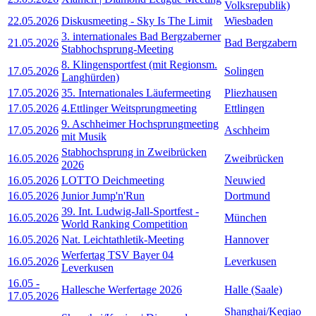
Volksrepublik)
22.05.2026
Diskusmeeting - Sky Is The Limit
Wiesbaden
3. internationales Bad Bergzaberner
21.05.2026
Bad Bergzabern
Stabhochsprung-Meeting
8. Klingensportfest (mit Regionsm.
17.05.2026
Solingen
Langhürden)
17.05.2026
35. Internationales Läufermeeting
Pliezhausen
17.05.2026
4.Ettlinger Weitsprungmeeting
Ettlingen
9. Aschheimer Hochsprungmeeting
17.05.2026
Aschheim
mit Musik
Stabhochsprung in Zweibrücken
16.05.2026
Zweibrücken
2026
16.05.2026
LOTTO Deichmeeting
Neuwied
16.05.2026
Junior Jump'n'Run
Dortmund
39. Int. Ludwig-Jall-Sportfest -
16.05.2026
München
World Ranking Competition
16.05.2026
Nat. Leichtathletik-Meeting
Hannover
Werfertag TSV Bayer 04
16.05.2026
Leverkusen
Leverkusen
16.05
-
Hallesche Werfertage 2026
Halle (Saale)
17.05.2026
Shanghai/Keqiao