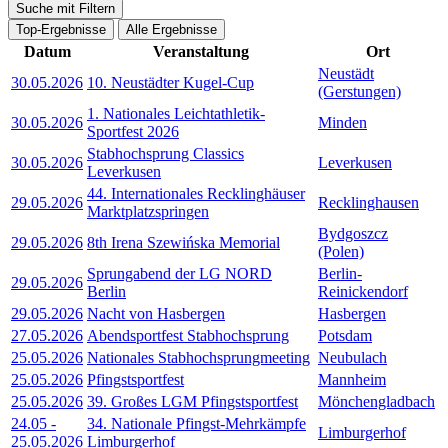
Suche mit Filtern
Top-Ergebnisse
Alle Ergebnisse
Datum
Veranstaltung
Ort
Neustädt
30.05.2026
10. Neustädter Kugel-Cup
(Gerstungen)
1. Nationales Leichtathletik-
30.05.2026
Minden
Sportfest 2026
Stabhochsprung Classics
30.05.2026
Leverkusen
Leverkusen
44. Internationales Recklinghäuser
29.05.2026
Recklinghausen
Marktplatzspringen
Bydgoszcz
29.05.2026
8th Irena Szewińska Memorial
(Polen)
Sprungabend der LG NORD
Berlin-
29.05.2026
Berlin
Reinickendorf
29.05.2026
Nacht von Hasbergen
Hasbergen
27.05.2026
Abendsportfest Stabhochsprung
Potsdam
25.05.2026
Nationales Stabhochsprungmeeting
Neubulach
25.05.2026
Pfingstsportfest
Mannheim
25.05.2026
39. Großes LGM Pfingstsportfest
Mönchengladbach
24.05
-
34. Nationale Pfingst-Mehrkämpfe
Limburgerhof
25.05.2026
Limburgerhof