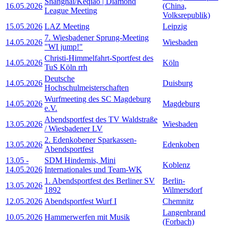
Shanghai/Keqiao | Diamond
16.05.2026
(China,
League Meeting
Volksrepublik)
15.05.2026
LAZ Meeting
Leipzig
7. Wiesbadener Sprung-Meeting
14.05.2026
Wiesbaden
"WI jump!"
Christi-Himmelfahrt-Sportfest des
14.05.2026
Köln
TuS Köln rrh
Deutsche
14.05.2026
Duisburg
Hochschulmeisterschaften
Wurfmeeting des SC Magdeburg
14.05.2026
Magdeburg
e.V.
Abendsportfest des TV Waldstraße
13.05.2026
Wiesbaden
/ Wiesbadener LV
2. Edenkobener Sparkassen-
13.05.2026
Edenkoben
Abendsportfest
13.05
-
SDM Hindernis, Mini
Koblenz
14.05.2026
Internationales und Team-WK
1. Abendsportfest des Berliner SV
Berlin-
13.05.2026
1892
Wilmersdorf
12.05.2026
Abendsportfest Wurf I
Chemnitz
Langenbrand
10.05.2026
Hammerwerfen mit Musik
(Forbach)