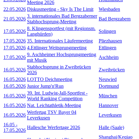
Meeting 2026
22.05.2026
Diskusmeeting - Sky Is The Limit
Wiesbaden
3. internationales Bad Bergzaberner
21.05.2026
Bad Bergzabern
Stabhochsprung-Meeting
8. Klingensportfest (mit Regionsm.
17.05.2026
Solingen
Langhürden)
17.05.2026
35. Internationales Läufermeeting
Pliezhausen
17.05.2026
4.Ettlinger Weitsprungmeeting
Ettlingen
9. Aschheimer Hochsprungmeeting
17.05.2026
Aschheim
mit Musik
Stabhochsprung in Zweibrücken
16.05.2026
Zweibrücken
2026
16.05.2026
LOTTO Deichmeeting
Neuwied
16.05.2026
Junior Jump'n'Run
Dortmund
39. Int. Ludwig-Jall-Sportfest -
16.05.2026
München
World Ranking Competition
16.05.2026
Nat. Leichtathletik-Meeting
Hannover
Werfertag TSV Bayer 04
16.05.2026
Leverkusen
Leverkusen
16.05
-
Hallesche Werfertage 2026
Halle (Saale)
17.05.2026
Shanghai/Keqiao