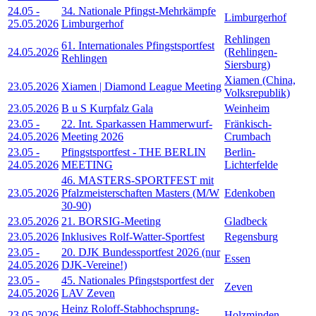
24.05
-
34. Nationale Pfingst-Mehrkämpfe
Limburgerhof
25.05.2026
Limburgerhof
Rehlingen
61. Internationales Pfingstsportfest
24.05.2026
(Rehlingen-
Rehlingen
Siersburg)
Xiamen (China,
23.05.2026
Xiamen | Diamond League Meeting
Volksrepublik)
23.05.2026
B u S Kurpfalz Gala
Weinheim
23.05
-
22. Int. Sparkassen Hammerwurf-
Fränkisch-
24.05.2026
Meeting 2026
Crumbach
23.05
-
Pfingstsportfest - THE BERLIN
Berlin-
24.05.2026
MEETING
Lichterfelde
46. MASTERS-SPORTFEST mit
23.05.2026
Pfalzmeisterschaften Masters (M/W
Edenkoben
30-90)
23.05.2026
21. BORSIG-Meeting
Gladbeck
23.05.2026
Inklusives Rolf-Watter-Sportfest
Regensburg
23.05
-
20. DJK Bundessportfest 2026 (nur
Essen
24.05.2026
DJK-Vereine!)
23.05
-
45. Nationales Pfingstsportfest der
Zeven
24.05.2026
LAV Zeven
Heinz Roloff-Stabhochsprung-
23.05.2026
Holzminden