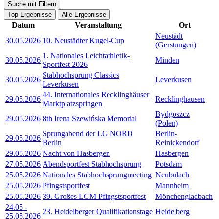
Suche mit Filtern
Top-Ergebnisse
Alle Ergebnisse
Datum
Veranstaltung
Ort
Neustädt
30.05.2026
10. Neustädter Kugel-Cup
(Gerstungen)
1. Nationales Leichtathletik-
30.05.2026
Minden
Sportfest 2026
Stabhochsprung Classics
30.05.2026
Leverkusen
Leverkusen
44. Internationales Recklinghäuser
29.05.2026
Recklinghausen
Marktplatzspringen
Bydgoszcz
29.05.2026
8th Irena Szewińska Memorial
(Polen)
Sprungabend der LG NORD
Berlin-
29.05.2026
Berlin
Reinickendorf
29.05.2026
Nacht von Hasbergen
Hasbergen
27.05.2026
Abendsportfest Stabhochsprung
Potsdam
25.05.2026
Nationales Stabhochsprungmeeting
Neubulach
25.05.2026
Pfingstsportfest
Mannheim
25.05.2026
39. Großes LGM Pfingstsportfest
Mönchengladbach
24.05
-
23. Heidelberger Qualifikationstage
Heidelberg
25.05.2026