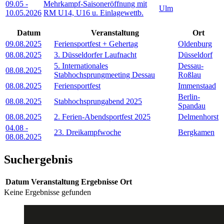
09.05
-
Mehrkampf-Saisoneröffnung mit
Ulm
10.05.2026
RM U14, U16 u. Einlagewettb.
Datum
Veranstaltung
Ort
09.08.2025
Feriensportfest + Gehertag
Oldenburg
08.08.2025
3. Düsseldorfer Laufnacht
Düsseldorf
5. Internationales
Dessau-
08.08.2025
Stabhochsprungmeeting Dessau
Roßlau
08.08.2025
Feriensportfest
Immenstaad
Berlin-
08.08.2025
Stabhochsprungabend 2025
Spandau
08.08.2025
2. Ferien-Abendsportfest 2025
Delmenhorst
04.08
-
23. Dreikampfwoche
Bergkamen
08.08.2025
Suchergebnis
Datum
Veranstaltung
Ergebnisse
Ort
Keine Ergebnisse gefunden