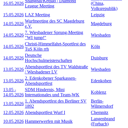
Shanghai/Keqiao | Diamond
16.05.2026
(China,
League Meeting
Volksrepublik)
15.05.2026
LAZ Meeting
Leipzig
Wurfmeeting des SC Magdeburg
14.05.2026
Magdeburg
e.V.
7. Wiesbadener Sprung-Meeting
14.05.2026
Wiesbaden
"WI jump!"
Christi-Himmelfahrt-Sportfest des
14.05.2026
Köln
TuS Köln rrh
Deutsche
14.05.2026
Duisburg
Hochschulmeisterschaften
Abendsportfest des TV Waldstraße
13.05.2026
Wiesbaden
/ Wiesbadener LV
2. Edenkobener Sparkassen-
13.05.2026
Edenkoben
Abendsportfest
13.05
-
SDM Hindernis, Mini
Koblenz
14.05.2026
Internationales und Team-WK
1. Abendsportfest des Berliner SV
Berlin-
13.05.2026
1892
Wilmersdorf
12.05.2026
Abendsportfest Wurf I
Chemnitz
Langenbrand
10.05.2026
Hammerwerfen mit Musik
(Forbach)