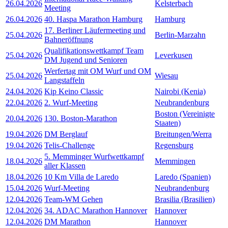
26.04.2026
Kelsterbach
Meeting
26.04.2026
40. Haspa Marathon Hamburg
Hamburg
17. Berliner Läufermeeting und
25.04.2026
Berlin-Marzahn
Bahneröffnung
Qualifikationswettkampf Team
25.04.2026
Leverkusen
DM Jugend und Senioren
Werfertag mit OM Wurf und OM
25.04.2026
Wiesau
Langstaffeln
24.04.2026
Kip Keino Classic
Nairobi (Kenia)
22.04.2026
2. Wurf-Meeting
Neubrandenburg
Boston (Vereinigte
20.04.2026
130. Boston-Marathon
Staaten)
19.04.2026
DM Berglauf
Breitungen/Werra
19.04.2026
Telis-Challenge
Regensburg
5. Memminger Wurfwettkampf
18.04.2026
Memmingen
aller Klassen
18.04.2026
10 Km Villa de Laredo
Laredo (Spanien)
15.04.2026
Wurf-Meeting
Neubrandenburg
12.04.2026
Team-WM Gehen
Brasilia (Brasilien)
12.04.2026
34. ADAC Marathon Hannover
Hannover
12.04.2026
DM Marathon
Hannover