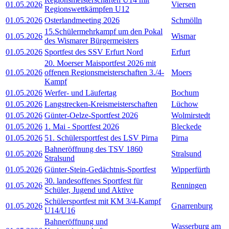
01.05.2026
Viersen
Regionswettkämpfen U12
01.05.2026
Osterlandmeeting 2026
Schmölln
15.Schülermehrkampf um den Pokal
01.05.2026
Wismar
des Wismarer Bürgermeisters
01.05.2026
Sportfest des SSV Erfurt Nord
Erfurt
20. Moerser Maisportfest 2026 mit
01.05.2026
offenen Regionsmeisterschaften 3./4-
Moers
Kampf
01.05.2026
Werfer- und Läufertag
Bochum
01.05.2026
Langstrecken-Kreismeisterschaften
Lüchow
01.05.2026
Günter-Oelze-Sportfest 2026
Wolmirstedt
01.05.2026
1. Mai - Sportfest 2026
Bleckede
01.05.2026
51. Schülersportfest des LSV Pirna
Pirna
Bahneröffnung des TSV 1860
01.05.2026
Stralsund
Stralsund
01.05.2026
Günter-Stein-Gedächtnis-Sportfest
Wipperfürth
30. landesoffenes Sportfest für
01.05.2026
Renningen
Schüler, Jugend und Aktive
Schülersportfest mit KM 3/4-Kampf
01.05.2026
Gnarrenburg
U14/U16
Bahneröffnung und
Wasserburg am