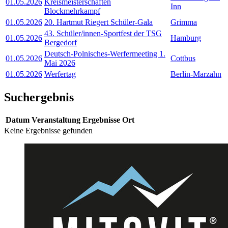
01.05.2026
Kreismeisterschaften
Inn
Blockmehrkampf
01.05.2026
20. Hartmut Riegert Schüler-Gala
Grimma
43. Schüler/innen-Sportfest der TSG
01.05.2026
Hamburg
Bergedorf
Deutsch-Polnisches-Werfermeeting 1.
01.05.2026
Cottbus
Mai 2026
01.05.2026
Werfertag
Berlin-Marzahn
Suchergebnis
Datum
Veranstaltung
Ergebnisse
Ort
Keine Ergebnisse gefunden