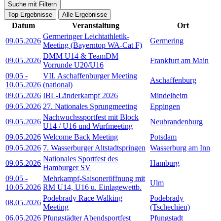
Suche mit Filtern
Top-Ergebnisse
Alle Ergebnisse
Datum
Veranstaltung
Ort
Germeringer Leichtathletik-
09.05.2026
Germering
Meeting (Bayerntop WA-Cat F)
DMM U14 & TeamDM
09.05.2026
Frankfurt am Main
Vorrunde U20/U16
09.05
-
VII. Aschaffenburger Meeting
Aschaffenburg
10.05.2026
(national)
09.05.2026
IBL-Länderkampf 2026
Mindelheim
09.05.2026
27. Nationales Sprungmeeting
Eppingen
Nachwuchssportfest mit Block
09.05.2026
Neubrandenburg
U14 / U16 und Wurfmeeting
09.05.2026
Welcome Back Meeting
Potsdam
09.05.2026
7. Wasserburger Altstadtspringen
Wasserburg am Inn
Nationales Sportfest des
09.05.2026
Hamburg
Hamburger SV
09.05
-
Mehrkampf-Saisoneröffnung mit
Ulm
10.05.2026
RM U14, U16 u. Einlagewettb.
Podebrady Race Walking
Podebrady
08.05.2026
Meeting
(Tschechien)
06.05.2026
Pfungstädter Abendsportfest
Pfungstadt