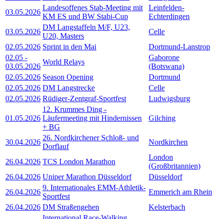
Landesoffenes Stab-Meeting mit
Leinfelden-
03.05.2026
KM ES und BW Stabi-Cup
Echterdingen
DM Langstaffeln M/F, U23,
03.05.2026
Celle
U20, Masters
02.05.2026
Sprint in den Mai
Dortmund-Lanstrop
02.05
-
Gaborone
World Relays
03.05.2026
(Botswana)
02.05.2026
Season Opening
Dortmund
02.05.2026
DM Langstrecke
Celle
02.05.2026
Rüdiger-Zentgraf-Sportfest
Ludwigsburg
12. Krummes Ding -
01.05.2026
Läufermeeting mit Hindernissen
Gilching
+ BG
26. Nordkirchener Schloß- und
30.04.2026
Nordkirchen
Dorflauf
London
26.04.2026
TCS London Marathon
(Großbritannien)
26.04.2026
Uniper Marathon Düsseldorf
Düsseldorf
9. Internationales EMM-Athletik-
26.04.2026
Emmerich am Rhein
Sportfest
26.04.2026
DM Straßengehen
Kelsterbach
International Race-Walking