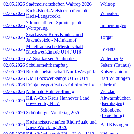
02.05.2026
Stadtmeisterschaften Waltrop 2026
Waltrop
Kreis-Block-Meisterschaften mit
02.05.2026
Wilnsdorf
Kreis-Langstrecke
3.Immendinger Sprintcup mit
02.05.2026
Immendingen
Weitsprung
Sparkassen Kreis Kinder- und
02.05.2026
Torgau
Jugendspiele - Mehrkampf
Mittelfränkische Meisterschaft
02.05.2026
Eckental
Blockwettkämpfe U14 / U16
02.05.2026
27. Sparkassen Stadionfest
Wittenberge
02.05.2026
Schülermehrkampftag
Selters (Taunus)
02.05.2026
Bezirksmeisterschaft Nord-Westpfalz
Kaiserslautern
02.05.2026
KM Blockwettkampf U16 / U14
Bad Wildungen
02.05.2026
Frühjahrssportfest des Ohrdrufer LV
Ohrdruf
02.05.2026
Nationale Bahneröffnung
Wetzlar
KiLA-Cup Kreis Hannover Land
Altwarmbüchen
02.05.2026
powered by NLV
(Isernhagen)
Schönberg
02.05.2026
Schönberger Werfertag 2026
(Lauenburg)
Kreismeisterschaften Rhön/Saale und
02.05.2026
Bad Kissingen
Kreis Würzburg 2026
02.05.2026
KiLa-Wettbewerb U8 + U10 + U12
Nidderau