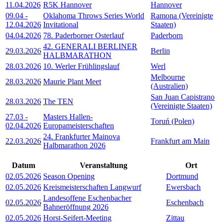
11.04.2026
R5K Hannover
Hannover
09.04
-
Oklahoma Throws Series World
Ramona (Vereinigte
12.04.2026
Invitational
Staaten)
04.04.2026
78. Paderborner Osterlauf
Paderborn
42. GENERALI BERLINER
29.03.2026
Berlin
HALBMARATHON
28.03.2026
10. Werler Frühlingslauf
Werl
Melbourne
28.03.2026
Maurie Plant Meet
(Australien)
San Juan Capistrano
28.03.2026
The TEN
(Vereinigte Staaten)
27.03
-
Masters Hallen-
Toruń (Polen)
02.04.2026
Europameisterschaften
24. Frankfurter Mainova
22.03.2026
Frankfurt am Main
Halbmarathon 2026
Datum
Veranstaltung
Ort
02.05.2026
Season Opening
Dortmund
02.05.2026
Kreismeisterschaften Langwurf
Ewersbach
Landesoffene Eschenbacher
02.05.2026
Eschenbach
Bahneröffnung 2026
02.05.2026
Horst-Seifert-Meeting
Zittau