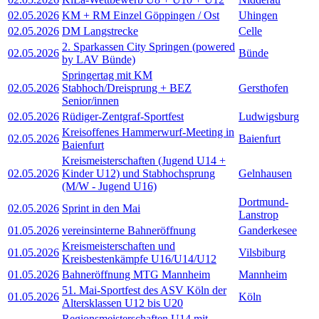
02.05.2026
KM + RM Einzel Göppingen / Ost
Uhingen
02.05.2026
DM Langstrecke
Celle
2. Sparkassen City Springen (powered
02.05.2026
Bünde
by LAV Bünde)
Springertag mit KM
02.05.2026
Stabhoch/Dreisprung + BEZ
Gersthofen
Senior/innen
02.05.2026
Rüdiger-Zentgraf-Sportfest
Ludwigsburg
Kreisoffenes Hammerwurf-Meeting in
02.05.2026
Baienfurt
Baienfurt
Kreismeisterschaften (Jugend U14 +
02.05.2026
Kinder U12) und Stabhochsprung
Gelnhausen
(M/W - Jugend U16)
Dortmund-
02.05.2026
Sprint in den Mai
Lanstrop
01.05.2026
vereinsinterne Bahneröffnung
Ganderkesee
Kreismeisterschaften und
01.05.2026
Vilsbiburg
Kreisbestenkämpfe U16/U14/U12
01.05.2026
Bahneröffnung MTG Mannheim
Mannheim
51. Mai-Sportfest des ASV Köln der
01.05.2026
Köln
Altersklassen U12 bis U20
Regionsmeisterschaften U14 mit