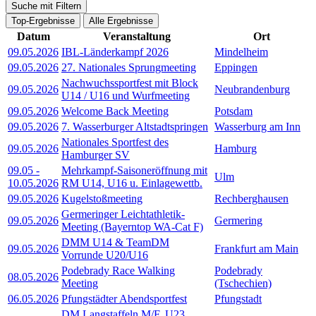
Suche mit Filtern
Top-Ergebnisse
Alle Ergebnisse
Datum
Veranstaltung
Ort
09.05.2026
IBL-Länderkampf 2026
Mindelheim
09.05.2026
27. Nationales Sprungmeeting
Eppingen
Nachwuchssportfest mit Block
09.05.2026
Neubrandenburg
U14 / U16 und Wurfmeeting
09.05.2026
Welcome Back Meeting
Potsdam
09.05.2026
7. Wasserburger Altstadtspringen
Wasserburg am Inn
Nationales Sportfest des
09.05.2026
Hamburg
Hamburger SV
09.05
-
Mehrkampf-Saisoneröffnung mit
Ulm
10.05.2026
RM U14, U16 u. Einlagewettb.
09.05.2026
Kugelstoßmeeting
Rechberghausen
Germeringer Leichtathletik-
09.05.2026
Germering
Meeting (Bayerntop WA-Cat F)
DMM U14 & TeamDM
09.05.2026
Frankfurt am Main
Vorrunde U20/U16
Podebrady Race Walking
Podebrady
08.05.2026
Meeting
(Tschechien)
06.05.2026
Pfungstädter Abendsportfest
Pfungstadt
DM Langstaffeln M/F, U23,