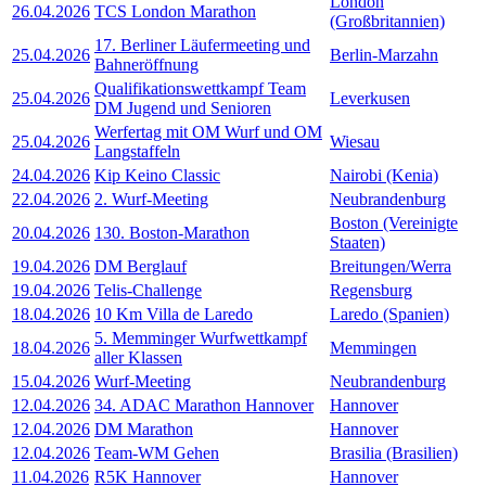
London
26.04.2026
TCS London Marathon
(Großbritannien)
17. Berliner Läufermeeting und
25.04.2026
Berlin-Marzahn
Bahneröffnung
Qualifikationswettkampf Team
25.04.2026
Leverkusen
DM Jugend und Senioren
Werfertag mit OM Wurf und OM
25.04.2026
Wiesau
Langstaffeln
24.04.2026
Kip Keino Classic
Nairobi (Kenia)
22.04.2026
2. Wurf-Meeting
Neubrandenburg
Boston (Vereinigte
20.04.2026
130. Boston-Marathon
Staaten)
19.04.2026
DM Berglauf
Breitungen/Werra
19.04.2026
Telis-Challenge
Regensburg
18.04.2026
10 Km Villa de Laredo
Laredo (Spanien)
5. Memminger Wurfwettkampf
18.04.2026
Memmingen
aller Klassen
15.04.2026
Wurf-Meeting
Neubrandenburg
12.04.2026
34. ADAC Marathon Hannover
Hannover
12.04.2026
DM Marathon
Hannover
12.04.2026
Team-WM Gehen
Brasilia (Brasilien)
11.04.2026
R5K Hannover
Hannover