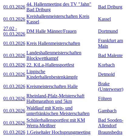
44. Hallenmeeting des TV "Jahn"
01.03.2026
Bad Driburg
Bad Driburg
Kreishallenmeisterschaften Kreis
01.03.2026
Kassel
Kassel
27.02
-
DM Halle Männer/Frauen
Dortmund
01.03.2026
Frankfurt am
01.03.2026
Kreis Hallenmeisterschaften
Main
Landeshallenmeisterschaften
01.03.2026
Bad Malente
Blockwettkampf
01.03.2026
22. KiLa-Hallensportfest
Korbach
Lippische
01.03.2026
Detmold
Kinderhallenbestenkämpfe
Brake
01.03.2026
Kreismeisterschaften Halle
(Unterweser)
Rheinland-Pfalz-Meisterschaft
01.03.2026
Föhren
Halbmarathon und 5km
Waldlauf mit Kreis- und
01.03.2026
Gambach
unterfränkischen Meisterschaften
Schülerhallensportfest mit KM
Bad Sooden-
01.03.2026
Werra-Meißner
Allendorf
01.03.2026
1.Geiseltaler Hochsprungmeeting
Braunsbedra