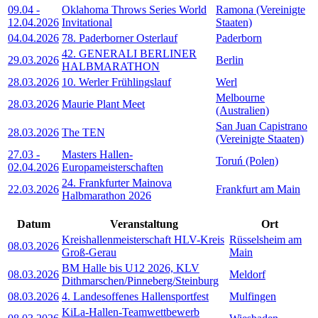
09.04
-
Oklahoma Throws Series World
Ramona (Vereinigte
12.04.2026
Invitational
Staaten)
04.04.2026
78. Paderborner Osterlauf
Paderborn
42. GENERALI BERLINER
29.03.2026
Berlin
HALBMARATHON
28.03.2026
10. Werler Frühlingslauf
Werl
Melbourne
28.03.2026
Maurie Plant Meet
(Australien)
San Juan Capistrano
28.03.2026
The TEN
(Vereinigte Staaten)
27.03
-
Masters Hallen-
Toruń (Polen)
02.04.2026
Europameisterschaften
24. Frankfurter Mainova
22.03.2026
Frankfurt am Main
Halbmarathon 2026
Datum
Veranstaltung
Ort
Kreishallenmeisterschaft HLV-Kreis
Rüsselsheim am
08.03.2026
Groß-Gerau
Main
BM Halle bis U12 2026, KLV
08.03.2026
Meldorf
Dithmarschen/Pinneberg/Steinburg
08.03.2026
4. Landesoffenes Hallensportfest
Mulfingen
KiLa-Hallen-Teamwettbewerb