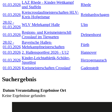
LAZ Rhede - Kinder-Wettkampf
01.03.2026
Rhede
und Staffeln
Kreiscrosslaufmeisterschaften HLV-
01.03.2026
Reinhardswhagen
Kreis Hofgeismar
28.02
-
WLV Mehrkampf Halle
Ulm
01.03.2026
Regions- und Kreismeisterschft
01.03.2026
Delmenhorst
Crosslauf im Tiergarten
28.02
-
Bayerische Hallen-
Fürth
01.03.2026
Mehrkampfmeisterschaften
01.03.2026
2. Hallensportfest 2026 - U12
Hannover
Kinder-Leichtathletik-Schüler-
01.03.2026
Herzogenaurach
Sportfest
01.03.2026
Kreismeisterschaften Crosslauf
Gadenstedt
Suchergebnis
Datum
Veranstaltung
Ergebnisse
Ort
Keine Ergebnisse gefunden