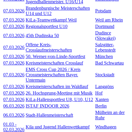
Jugendhallenmeister. U16/U14
Brandenburgische Meisterschaften
07.03.2026
Potsdam
U14 und U12
07.03.2026
KiLa-Teamwettkampf Weil
Weil am Rhein
07.03.2026
Regionalsportfest U10
Dortmund
Dudince
07.03.2026
45th Dudinska 50
(Slowakei)
Offene Kreis-
Salzgitter-
07.03.2026
Crosslaufmeisterschaften
Lebenstedt
07.03.2026
50. Werner-von-Linde-Sportfest
München
07.03.2026
Kreismeisterschaften Crosslauf
Bad Schwartau
EMS Cross Cup 2026 / Kreis
07.03.2026
Crossmeisterschaften Bayer.
Stockstadt
Untermain
07.03.2026
Kreismeisterschaften im Waldlauf
Langgöns
07.03.2026
26. Hochsprung-Meeting mit Musik
Hof
07.03.2026
KiLa-Hallensportfest U8, U10, U12
Xanten
06.03.2026
ISTAF INDOOR 2026
Berlin
Mülheim an der
06.03.2026
Stadt-Hallenmeisterschaft
Ruhr
01.03
-
Kila und Jugend Hallenwettkampf
Windhagen
02.03.2026