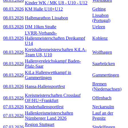
08.03.2026
Wiesbaden
Kinder WK / MK U8 - U10 - U12
08.03.2026
KM Halle U10+U12
Gelting
Lissabon
08.03.2026
Halbmarathon Lissabon
(Portugal)
08.03.2026
DM 10km Straße
Uelzen
LVRR-Verbands-
08.03.2026
Hallenmeisterschaften Dreikampf
Koblenz
U14
Kreishallenmeisterschaften KiLA-
08.03.2026
Wolfhagen
Team U8, U10
Hallenvergleichskampf Baden-
08.03.2026
Saarbrücken
Pfalz-Saar
KiLa Hallenwettkampf in
08.03.2026
Gammertingen
Gammertingen
Bremen
08.03.2026
Hansa-Hallensportfest
(Niedersachsen)
Kreismeisterschaften Crosslauf
08.03.2026
Offenbach
OF/HU+Frankfurt
07.03.2026
Kinderhallensportfest
Neckarsulm
Hallenkreismeisterschaften
Lauf an der
07.03.2026
Nürnberger Land 2026
Pegnitz
Region Stuttgart
07.03.2026
Sindelfingen