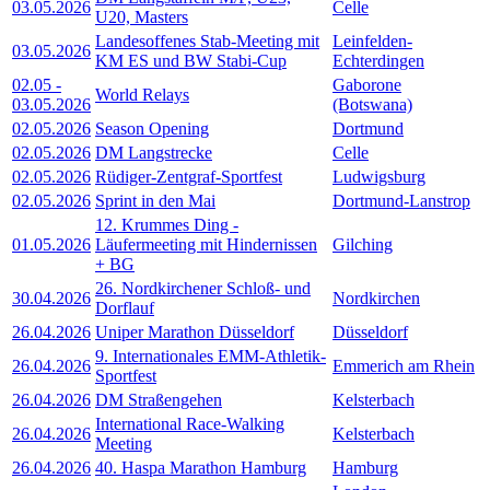
03.05.2026
Celle
U20, Masters
Landesoffenes Stab-Meeting mit
Leinfelden-
03.05.2026
KM ES und BW Stabi-Cup
Echterdingen
02.05
-
Gaborone
World Relays
03.05.2026
(Botswana)
02.05.2026
Season Opening
Dortmund
02.05.2026
DM Langstrecke
Celle
02.05.2026
Rüdiger-Zentgraf-Sportfest
Ludwigsburg
02.05.2026
Sprint in den Mai
Dortmund-Lanstrop
12. Krummes Ding -
01.05.2026
Läufermeeting mit Hindernissen
Gilching
+ BG
26. Nordkirchener Schloß- und
30.04.2026
Nordkirchen
Dorflauf
26.04.2026
Uniper Marathon Düsseldorf
Düsseldorf
9. Internationales EMM-Athletik-
26.04.2026
Emmerich am Rhein
Sportfest
26.04.2026
DM Straßengehen
Kelsterbach
International Race-Walking
26.04.2026
Kelsterbach
Meeting
26.04.2026
40. Haspa Marathon Hamburg
Hamburg