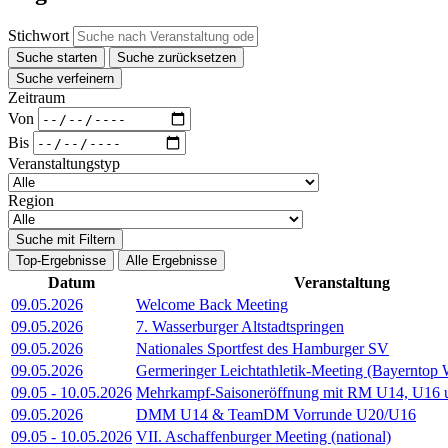
Stichwort
Suche starten
Suche zurücksetzen
Suche verfeinern
Zeitraum
Von
Bis
Veranstaltungstyp
Region
Suche mit Filtern
Top-Ergebnisse
Alle Ergebnisse
Datum
Veranstaltung
09.05.2026
Welcome Back Meeting
09.05.2026
7. Wasserburger Altstadtspringen
09.05.2026
Nationales Sportfest des Hamburger SV
09.05.2026
Germeringer Leichtathletik-Meeting (Bayerntop
09.05
-
10.05.2026
Mehrkampf-Saisoneröffnung mit RM U14, U16 u.
09.05.2026
DMM U14 & TeamDM Vorrunde U20/U16
09.05
-
10.05.2026
VII. Aschaffenburger Meeting (national)