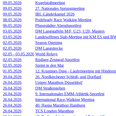
09.05.2026
Kugelstoßmeeting
09.05.2026
27. Nationales Sprungmeeting
09.05.2026
IBL-Länderkampf 2026
08.05.2026
Podebrady Race Walking Meeting
06.05.2026
Pfungstädter Abendsportfest
03.05.2026
DM Langstaffeln M/F, U23, U20, Masters
03.05.2026
Landesoffenes Stab-Meeting mit KM ES und BW
02.05.2026
Season Opening
02.05.2026
DM Langstrecke
02.05
-
03.05.2026
World Relays
02.05.2026
Rüdiger-Zentgraf-Sportfest
02.05.2026
Sprint in den Mai
01.05.2026
12. Krummes Ding - Läufermeeting mit Hindern
30.04.2026
26. Nordkirchener Schloß- und Dorflauf
26.04.2026
Uniper Marathon Düsseldorf
26.04.2026
DM Straßengehen
26.04.2026
9. Internationales EMM-Athletik-Sportfest
26.04.2026
International Race-Walking Meeting
26.04.2026
40. Haspa Marathon Hamburg
26.04.2026
TCS London Marathon