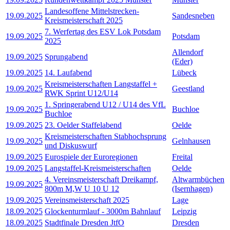
Landesoffene Mittelstrecken-
19.09.2025
Sandesneben
Kreismeisterschaft 2025
7. Werfertag des ESV Lok Potsdam
19.09.2025
Potsdam
2025
Allendorf
19.09.2025
Sprungabend
(Eder)
19.09.2025
14. Laufabend
Lübeck
Kreismeisterschaften Langstaffel +
19.09.2025
Geestland
RWK Sprint U12/U14
1. Springerabend U12 / U14 des VfL
19.09.2025
Buchloe
Buchloe
19.09.2025
23. Oelder Staffelabend
Oelde
Kreismeisterschaften Stabhochsprung
19.09.2025
Gelnhausen
und Diskuswurf
19.09.2025
Eurospiele der Euroregionen
Freital
19.09.2025
Langstaffel-Kreismeisterschaften
Oelde
4. Vereinsmeisterschaft Dreikampf,
Altwarmbüchen
19.09.2025
800m M,W U 10 U 12
(Isernhagen)
19.09.2025
Vereinsmeisterschaft 2025
Lage
18.09.2025
Glockenturmlauf - 3000m Bahnlauf
Leipzig
18.09.2025
Stadtfinale Dresden JtfO
Dresden