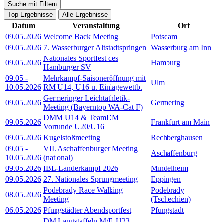
Suche mit Filtern
Top-Ergebnisse
Alle Ergebnisse
Datum
Veranstaltung
Ort
09.05.2026
Welcome Back Meeting
Potsdam
09.05.2026
7. Wasserburger Altstadtspringen
Wasserburg am Inn
Nationales Sportfest des
09.05.2026
Hamburg
Hamburger SV
09.05
-
Mehrkampf-Saisoneröffnung mit
Ulm
10.05.2026
RM U14, U16 u. Einlagewettb.
Germeringer Leichtathletik-
09.05.2026
Germering
Meeting (Bayerntop WA-Cat F)
DMM U14 & TeamDM
09.05.2026
Frankfurt am Main
Vorrunde U20/U16
09.05.2026
Kugelstoßmeeting
Rechberghausen
09.05
-
VII. Aschaffenburger Meeting
Aschaffenburg
10.05.2026
(national)
09.05.2026
IBL-Länderkampf 2026
Mindelheim
09.05.2026
27. Nationales Sprungmeeting
Eppingen
Podebrady Race Walking
Podebrady
08.05.2026
Meeting
(Tschechien)
06.05.2026
Pfungstädter Abendsportfest
Pfungstadt
DM Langstaffeln M/F, U23,