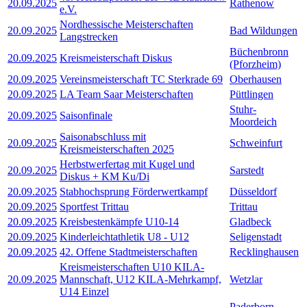
20.09.2025
Rathenow
e.V.
Nordhessische Meisterschaften
20.09.2025
Bad Wildungen
Langstrecken
Büchenbronn
20.09.2025
Kreismeisterschaft Diskus
(Pforzheim)
20.09.2025
Vereinsmeisterschaft TC Sterkrade 69
Oberhausen
20.09.2025
LA Team Saar Meisterschaften
Püttlingen
Stuhr-
20.09.2025
Saisonfinale
Moordeich
Saisonabschluss mit
20.09.2025
Schweinfurt
Kreismeisterschaften 2025
Herbstwerfertag mit Kugel und
20.09.2025
Sarstedt
Diskus + KM Ku/Di
20.09.2025
Stabhochsprung Förderwertkampf
Düsseldorf
20.09.2025
Sportfest Trittau
Trittau
20.09.2025
Kreisbestenkämpfe U10-14
Gladbeck
20.09.2025
Kinderleichtathletik U8 - U12
Seligenstadt
20.09.2025
42. Offene Stadtmeisterschaften
Recklinghausen
Kreismeisterschaften U10 KILA-
20.09.2025
Mannschaft, U12 KILA-Mehrkampf,
Wetzlar
U14 Einzel
Paderborn-