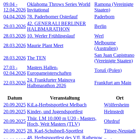
09.04
-
Oklahoma Throws Series World
Ramona (Vereinigte
12.04.2026
Invitational
Staaten)
04.04.2026
78. Paderborner Osterlauf
Paderborn
42. GENERALI BERLINER
29.03.2026
Berlin
HALBMARATHON
28.03.2026
10. Werler Frühlingslauf
Werl
Melbourne
28.03.2026
Maurie Plant Meet
(Australien)
San Juan Capistrano
28.03.2026
The TEN
(Vereinigte Staaten)
27.03
-
Masters Hallen-
Toruń (Polen)
02.04.2026
Europameisterschaften
24. Frankfurter Mainova
22.03.2026
Frankfurt am Main
Halbmarathon 2026
Datum
Veranstaltung
Ort
20.09.2025
KiLa-Herbstsportfest Melbach
Wölfersheim
20.09.2025
Kinder- und Jugendsportfest
Helmstedt
Thür. LM 10.000 m U20 - Masters,
20.09.2025
Ohrdruf
Hoch, Weit Masters (TLV)
20.09.2025
28. Karl-Schubnell-Sportfest
Titisee-Neustadt
48. Herbstsportfest des VfL Rathenow