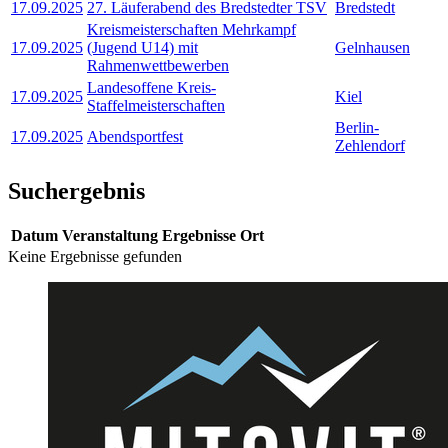
17.09.2025
27. Läuferabend des Bredstedter TSV
Bredstedt
Kreismeisterschaften Mehrkampf
17.09.2025
(Jugend U14) mit
Gelnhausen
Rahmenwettbewerben
Landesoffene Kreis-
17.09.2025
Kiel
Staffelmeisterschaften
Berlin-
17.09.2025
Abendsportfest
Zehlendorf
Suchergebnis
Datum
Veranstaltung
Ergebnisse
Ort
Keine Ergebnisse gefunden