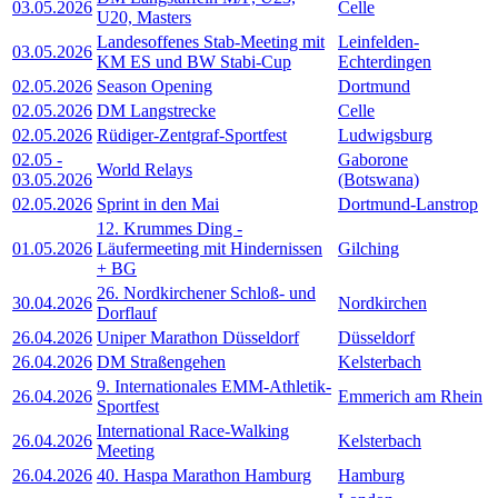
03.05.2026
Celle
U20, Masters
Landesoffenes Stab-Meeting mit
Leinfelden-
03.05.2026
KM ES und BW Stabi-Cup
Echterdingen
02.05.2026
Season Opening
Dortmund
02.05.2026
DM Langstrecke
Celle
02.05.2026
Rüdiger-Zentgraf-Sportfest
Ludwigsburg
02.05
-
Gaborone
World Relays
03.05.2026
(Botswana)
02.05.2026
Sprint in den Mai
Dortmund-Lanstrop
12. Krummes Ding -
01.05.2026
Läufermeeting mit Hindernissen
Gilching
+ BG
26. Nordkirchener Schloß- und
30.04.2026
Nordkirchen
Dorflauf
26.04.2026
Uniper Marathon Düsseldorf
Düsseldorf
26.04.2026
DM Straßengehen
Kelsterbach
9. Internationales EMM-Athletik-
26.04.2026
Emmerich am Rhein
Sportfest
International Race-Walking
26.04.2026
Kelsterbach
Meeting
26.04.2026
40. Haspa Marathon Hamburg
Hamburg