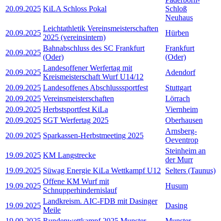
20.09.2025
KiLA Schloss Pokal
Schloß
Neuhaus
Leichtathletik Vereinsmeisterschaften
20.09.2025
Hürben
2025 (vereinsintern)
Bahnabschluss des SC Frankfurt
Frankfurt
20.09.2025
(Oder)
(Oder)
Landesoffener Werfertag mit
20.09.2025
Adendorf
Kreismeisterschaft Wurf U14/12
20.09.2025
Landesoffenes Abschlusssportfest
Stuttgart
20.09.2025
Vereinsmeisterschaften
Lörrach
20.09.2025
Herbstsportfest KiLa
Viernheim
20.09.2025
SGT Werfertag 2025
Oberhausen
Arnsberg-
20.09.2025
Sparkassen-Herbstmeeting 2025
Oeventrop
Steinheim an
19.09.2025
KM Langstrecke
der Murr
19.09.2025
Süwag Energie KiLa Wettkampf U12
Selters (Taunus)
Offene KM Wurf mit
19.09.2025
Husum
Schnupperhindernislauf
Landkreism. AIC-FDB mit Dasinger
19.09.2025
Dasing
Meile
19.09.2025
Rundenwettkampf 2025 Munster
Munster