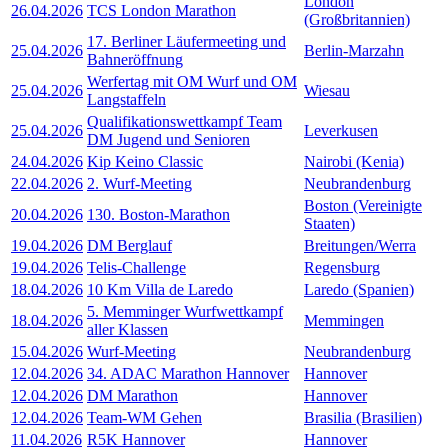
London
26.04.2026
TCS London Marathon
(Großbritannien)
17. Berliner Läufermeeting und
25.04.2026
Berlin-Marzahn
Bahneröffnung
Werfertag mit OM Wurf und OM
25.04.2026
Wiesau
Langstaffeln
Qualifikationswettkampf Team
25.04.2026
Leverkusen
DM Jugend und Senioren
24.04.2026
Kip Keino Classic
Nairobi (Kenia)
22.04.2026
2. Wurf-Meeting
Neubrandenburg
Boston (Vereinigte
20.04.2026
130. Boston-Marathon
Staaten)
19.04.2026
DM Berglauf
Breitungen/Werra
19.04.2026
Telis-Challenge
Regensburg
18.04.2026
10 Km Villa de Laredo
Laredo (Spanien)
5. Memminger Wurfwettkampf
18.04.2026
Memmingen
aller Klassen
15.04.2026
Wurf-Meeting
Neubrandenburg
12.04.2026
34. ADAC Marathon Hannover
Hannover
12.04.2026
DM Marathon
Hannover
12.04.2026
Team-WM Gehen
Brasilia (Brasilien)
11.04.2026
R5K Hannover
Hannover