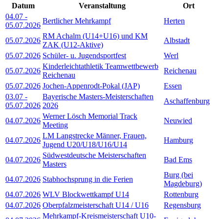
Datum
Veranstaltung
Ort
04.07
-
Bertlicher Mehrkampf
Herten
05.07.2026
RM Achalm (U14+U16) und KM
05.07.2026
Albstadt
ZAK (U12-Aktive)
05.07.2026
Schüler- u. Jugendsportfest
Werl
Kinderleichtathletik Teamwettbewerb
05.07.2026
Reichenau
Reichenau
05.07.2026
Jochen-Appenrodt-Pokal (JAP)
Essen
03.07
-
Bayerische Masters-Meisterschaften
Aschaffenburg
05.07.2026
2026
Werner Lösch Memorial Track
04.07.2026
Neuwied
Meeting
LM Langstrecke Männer, Frauen,
04.07.2026
Hamburg
Jugend U20/U18/U16/U14
Südwestdeutsche Meisterschaften
04.07.2026
Bad Ems
Masters
Burg (bei
04.07.2026
Stabhochsprung in die Ferien
Magdeburg)
04.07.2026
WLV Blockwettkampf U14
Rottenburg
04.07.2026
Oberpfalzmeisterschaft U14 / U16
Regensburg
Mehrkampf-Kreismeisterschaft U10-