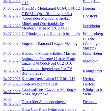
04.07.2026
Ennigerloh
U16
04.07.2026
Kreis MS Mehrkampf U16/U14/U12
Horgau
DJMM – Qualifikationssportfest
04.07.2026
Coesfeld
„Coesfelder Mannschaftspokal“
Mittel- und Oberfränkische
04.07.2026
Forchheim
Meisterschaften M/F/U20/U18
04.07.2026
7. Fröndenberger Kinderleichtathletik
Fröndenberg
Eugene
04.07.2026
Eugene | Diamond League Meeting
(Vereinigte
Staaten)
04.07.2026
Hessische Meisterschaften Masters
Hattersheim
Sprint-/Laufmeeting U18-M/F mit
04.07.2026
Ingolstadt
Einzel KM Obb.Nord U12-U16
Kinder- und Jugendsportfest TV
04.07.2026
Königslutter
Bornum 2026
04.07.2026
Kreismeisterschaften U12 bis U16
Herford
04.07.2026
Förderwettkämpfe U10
Herford
Landesoffenes Gazellen Meeting +
Königsbach-
04.07.2026
KM Langstrecke
Stein
03.07
-
Detmolder Sommerspringen
Detmold
04.07.2026
KiLa-Cup Kreis Peine powered by