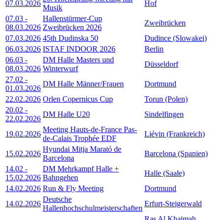
07.03.2026
Hof
Musik
07.03
-
Hallenstürmer-Cup
Zweibrücken
08.03.2026
Zweibrücken 2026
07.03.2026
45th Dudinska 50
Dudince (Slowakei)
06.03.2026
ISTAF INDOOR 2026
Berlin
06.03
-
DM Halle Masters und
Düsseldorf
08.03.2026
Winterwurf
27.02
-
DM Halle Männer/Frauen
Dortmund
01.03.2026
22.02.2026
Orlen Copernicus Cup
Torun (Polen)
20.02
-
DM Halle U20
Sindelfingen
22.02.2026
Meeting Hauts-de-France Pas-
19.02.2026
Liévin (Frankreich)
de-Calais Trophée EDF
Hyundai Mitja Marató de
15.02.2026
Barcelona (Spanien)
Barcelona
14.02
-
DM Mehrkampf Halle +
Halle (Saale)
15.02.2026
Bahngehen
14.02.2026
Run & Fly Meeting
Dortmund
Deutsche
14.02.2026
Erfurt-Steigerwald
Hallenhochschulmeisterschaften
Ras Al Khaimah