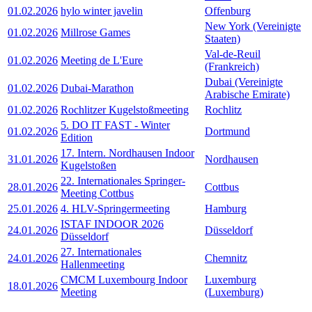
01.02.2026
hylo winter javelin
Offenburg
New York (Vereinigte
01.02.2026
Millrose Games
Staaten)
Val-de-Reuil
01.02.2026
Meeting de L'Eure
(Frankreich)
Dubai (Vereinigte
01.02.2026
Dubai-Marathon
Arabische Emirate)
01.02.2026
Rochlitzer Kugelstoßmeeting
Rochlitz
5. DO IT FAST - Winter
01.02.2026
Dortmund
Edition
17. Intern. Nordhausen Indoor
31.01.2026
Nordhausen
Kugelstoßen
22. Internationales Springer-
28.01.2026
Cottbus
Meeting Cottbus
25.01.2026
4. HLV-Springermeeting
Hamburg
ISTAF INDOOR 2026
24.01.2026
Düsseldorf
Düsseldorf
27. Internationales
24.01.2026
Chemnitz
Hallenmeeting
CMCM Luxembourg Indoor
Luxemburg
18.01.2026
Meeting
(Luxemburg)