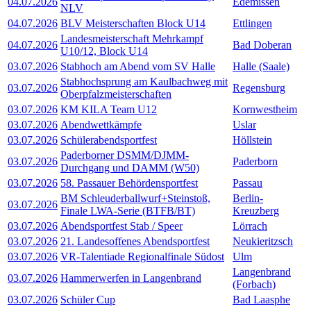
04.07.2026
Edemissen
NLV
04.07.2026
BLV Meisterschaften Block U14
Ettlingen
Landesmeisterschaft Mehrkampf
04.07.2026
Bad Doberan
U10/12, Block U14
03.07.2026
Stabhoch am Abend vom SV Halle
Halle (Saale)
Stabhochsprung am Kaulbachweg mit
03.07.2026
Regensburg
Oberpfalzmeisterschaften
03.07.2026
KM KILA Team U12
Kornwestheim
03.07.2026
Abendwettkämpfe
Uslar
03.07.2026
Schülerabendsportfest
Höllstein
Paderborner DSMM/DJMM-
03.07.2026
Paderborn
Durchgang und DAMM (W50)
03.07.2026
58. Passauer Behördensportfest
Passau
BM Schleuderballwurf+Steinstoß,
Berlin-
03.07.2026
Finale LWA-Serie (BTFB/BT)
Kreuzberg
03.07.2026
Abendsportfest Stab / Speer
Lörrach
03.07.2026
21. Landesoffenes Abendsportfest
Neukieritzsch
03.07.2026
VR-Talentiade Regionalfinale Südost
Ulm
Langenbrand
03.07.2026
Hammerwerfen in Langenbrand
(Forbach)
03.07.2026
Schüler Cup
Bad Laasphe