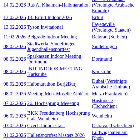
14.02.2026
Ras Al Khaimah-Halbmarathon
(Vereinigte Arabische
Emirate)
13.02.2026
13. Erfurt Indoor 2026
Erfurt
Fayetteville
13.02.2026
Tyson Invitational
(Vereinigte Staaten)
11.02.2026
Belgrade Indoor Meeting
Belgrad (Serbien)
Stadtwerke Sindelfingen
08.02.2026
Sindelfingen
Jugendhallensportfest
Sparkassen Indoor Meeting
08.02.2026
Dortmund
Dortmund
INIT INDOOR MEETING
08.02.2026
Karlsruhe
Karlsruhe
Dubai (Vereinigte
08.02.2026
Halbmarathon Burj2Burj
Arabische Emirate)
08.02.2026
Meeting Metz Moselle Athlélor
Metz (Frankreich)
Hustopece
07.02.2026
26. Hochsprung-Meeeting
(Tschechien)
BKK Freudenberg Hochsprung
06.02.2026
Weinheim
Gala Weinheim
03.02.2026
Czech Indoor Gala
Ostrava (Tschechien)
Ludwigshafen am
01.02.2026
Hallensportfest Masters 2026
Rhein