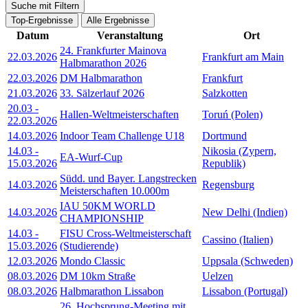
Suche mit Filtern
Top-Ergebnisse
Alle Ergebnisse
Datum
Veranstaltung
Ort
24. Frankfurter Mainova
22.03.2026
Frankfurt am Main
Halbmarathon 2026
22.03.2026
DM Halbmarathon
Frankfurt
21.03.2026
33. Sälzerlauf 2026
Salzkotten
20.03
-
Hallen-Weltmeisterschaften
Toruń (Polen)
22.03.2026
14.03.2026
Indoor Team Challenge U18
Dortmund
14.03
-
Nikosia (Zypern,
EA-Wurf-Cup
15.03.2026
Republik)
Südd. und Bayer. Langstrecken
14.03.2026
Regensburg
Meisterschaften 10.000m
IAU 50KM WORLD
14.03.2026
New Delhi (Indien)
CHAMPIONSHIP
14.03
-
FISU Cross-Weltmeisterschaft
Cassino (Italien)
15.03.2026
(Studierende)
12.03.2026
Mondo Classic
Uppsala (Schweden)
08.03.2026
DM 10km Straße
Uelzen
08.03.2026
Halbmarathon Lissabon
Lissabon (Portugal)
26. Hochsprung-Meeting mit