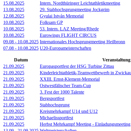
15.08.2025
Intern. Nordthüringer Leichtathletikmeeting
13.08.2025
29. Stabhochsprungmeeting Jockgrim
12.08.2025
Gyulai István Memorial
10.08.2025
Folksam GP
10.08.2025
53. Intern. LAZ Meeting/Rhede
10.08.2025
Eurowings FLIGHT CIRCUS
09.08
-
10.08.2025
Internationales Hochsprungmeeting Heilbronn
07.08
-
10.08.2025
U20-Europameisterschaften
Datum
Veranstaltung
21.09.2025
Europasportfest der HSG Turbine Zittau
21.09.2025
Kinderleichtathletik-Teamwettbewerb in Zwicka
21.09.2025
XXIII. Ernst-Klement-Memorial
21.09.2025
Ostwestfälischer Team-Cup
21.09.2025
3. Fest der 1000 Talente
21.09.2025
Bergsportfest
21.09.2025
Stabhochsprung
21.09.2025
Kreismehrkampf U14 und U12
21.09.2025
Michaelissportfest
21.09.2025
Herbst Mehrkampf Meeting - Einladungsmeeting
13.09
-
21.09.2025
Weltmeisterschaften