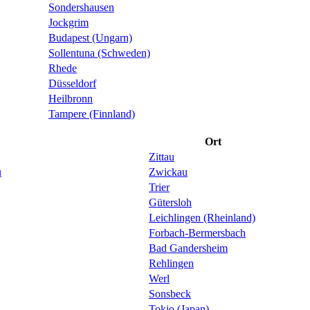
Sondershausen
Jockgrim
Budapest (Ungarn)
Sollentuna (Schweden)
Rhede
Düsseldorf
Heilbronn
Tampere (Finnland)
Ort
Zittau
u
Zwickau
Trier
Gütersloh
Leichlingen (Rheinland)
Forbach-Bermersbach
Bad Gandersheim
Rehlingen
Werl
Sonsbeck
Tokio (Japan)