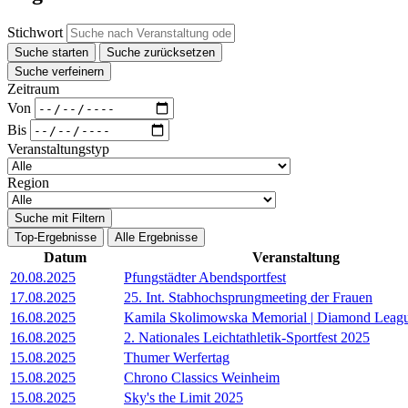
Stichwort
Suche starten
Suche zurücksetzen
Suche verfeinern
Zeitraum
Von
Bis
Veranstaltungstyp
Region
Suche mit Filtern
Top-Ergebnisse
Alle Ergebnisse
Datum
Veranstaltung
20.08.2025
Pfungstädter Abendsportfest
17.08.2025
25. Int. Stabhochsprungmeeting der Frauen
16.08.2025
Kamila Skolimowska Memorial | Diamond Leag
16.08.2025
2. Nationales Leichtathletik-Sportfest 2025
15.08.2025
Thumer Werfertag
15.08.2025
Chrono Classics Weinheim
15.08.2025
Sky's the Limit 2025