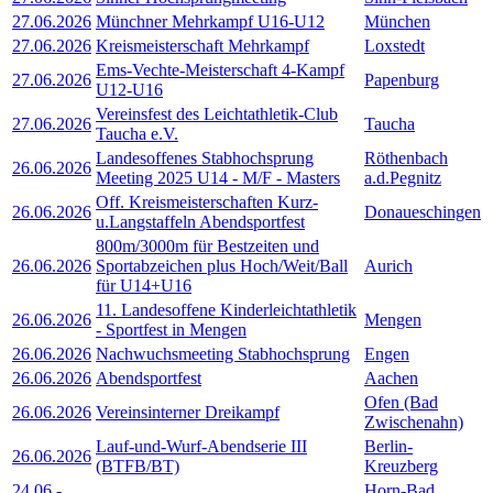
27.06.2026
Münchner Mehrkampf U16-U12
München
27.06.2026
Kreismeisterschaft Mehrkampf
Loxstedt
Ems-Vechte-Meisterschaft 4-Kampf
27.06.2026
Papenburg
U12-U16
Vereinsfest des Leichtathletik-Club
27.06.2026
Taucha
Taucha e.V.
Landesoffenes Stabhochsprung
Röthenbach
26.06.2026
Meeting 2025 U14 - M/F - Masters
a.d.Pegnitz
Off. Kreismeisterschaften Kurz-
26.06.2026
Donaueschingen
u.Langstaffeln Abendsportfest
800m/3000m für Bestzeiten und
26.06.2026
Sportabzeichen plus Hoch/Weit/Ball
Aurich
für U14+U16
11. Landesoffene Kinderleichtathletik
26.06.2026
Mengen
- Sportfest in Mengen
26.06.2026
Nachwuchsmeeting Stabhochsprung
Engen
26.06.2026
Abendsportfest
Aachen
Ofen (Bad
26.06.2026
Vereinsinterner Dreikampf
Zwischenahn)
Lauf-und-Wurf-Abendserie III
Berlin-
26.06.2026
(BTFB/BT)
Kreuzberg
24.06
-
Horn-Bad