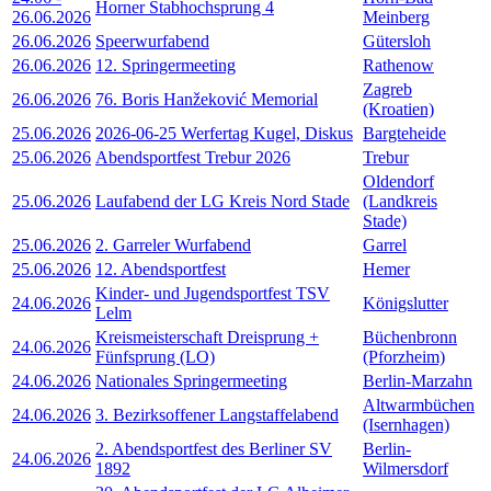
Horner Stabhochsprung 4
26.06.2026
Meinberg
26.06.2026
Speerwurfabend
Gütersloh
26.06.2026
12. Springermeeting
Rathenow
Zagreb
26.06.2026
76. Boris Hanžeković Memorial
(Kroatien)
25.06.2026
2026-06-25 Werfertag Kugel, Diskus
Bargteheide
25.06.2026
Abendsportfest Trebur 2026
Trebur
Oldendorf
25.06.2026
Laufabend der LG Kreis Nord Stade
(Landkreis
Stade)
25.06.2026
2. Garreler Wurfabend
Garrel
25.06.2026
12. Abendsportfest
Hemer
Kinder- und Jugendsportfest TSV
24.06.2026
Königslutter
Lelm
Kreismeisterschaft Dreisprung +
Büchenbronn
24.06.2026
Fünfsprung (LO)
(Pforzheim)
24.06.2026
Nationales Springermeeting
Berlin-Marzahn
Altwarmbüchen
24.06.2026
3. Bezirksoffener Langstaffelabend
(Isernhagen)
2. Abendsportfest des Berliner SV
Berlin-
24.06.2026
1892
Wilmersdorf