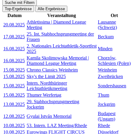
Suche mit Filtern
Top-Ergebnisse
Alle Ergebnisse
Datum
Veranstaltung
Ort
Athletissima | Diamond League
Lausanne
20.08.2025
Meeting
(Schweiz)
25. Int. Stabhochsprungmeeting der
17.08.2025
Beckum
Frauen
2. Nationales Leichtathletik-Sportfest
16.08.2025
Minden
2025
Kamila Skolimowska Memorial |
Chorzów,
16.08.2025
Diamond League Meeting
Schlesien (Polen)
15.08.2025
Chrono Classics Weinheim
Weinheim
15.08.2025
Sky's the Limit 2025
Zweibrücken
Intern. Nordthüringer
15.08.2025
Sondershausen
Leichtathletikmeeting
15.08.2025
Thumer Werfertag
Thum
29. Stabhochsprungmeeting
13.08.2025
Jockgrim
Jockgrim
Budapest
12.08.2025
Gyulai István Memorial
(Ungarn)
10.08.2025
53. Intern. LAZ Meeting/Rhede
Rhede
10.08.2025
Eurowings FLIGHT CIRCUS
Düsseldorf