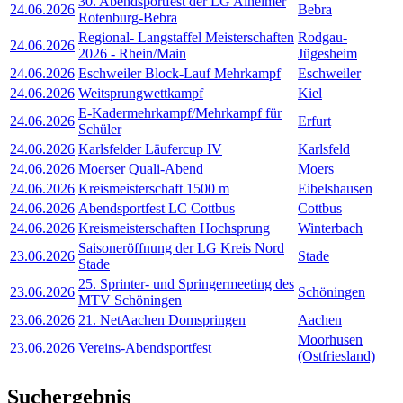
30. Abendsportfest der LG Alheimer
24.06.2026
Bebra
Rotenburg-Bebra
Regional- Langstaffel Meisterschaften
Rodgau-
24.06.2026
2026 - Rhein/Main
Jügesheim
24.06.2026
Eschweiler Block-Lauf Mehrkampf
Eschweiler
24.06.2026
Weitsprungwettkampf
Kiel
E-Kadermehrkampf/Mehrkampf für
24.06.2026
Erfurt
Schüler
24.06.2026
Karlsfelder Läufercup IV
Karlsfeld
24.06.2026
Moerser Quali-Abend
Moers
24.06.2026
Kreismeisterschaft 1500 m
Eibelshausen
24.06.2026
Abendsportfest LC Cottbus
Cottbus
24.06.2026
Kreismeisterschaften Hochsprung
Winterbach
Saisoneröffnung der LG Kreis Nord
23.06.2026
Stade
Stade
25. Sprinter- und Springermeeting des
23.06.2026
Schöningen
MTV Schöningen
23.06.2026
21. NetAachen Domspringen
Aachen
Moorhusen
23.06.2026
Vereins-Abendsportfest
(Ostfriesland)
Suchergebnis