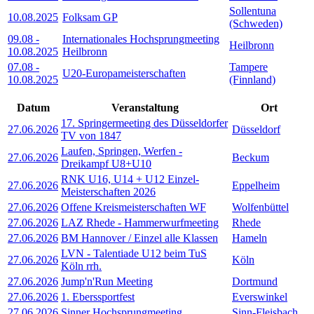
Sollentuna
10.08.2025
Folksam GP
(Schweden)
09.08
-
Internationales Hochsprungmeeting
Heilbronn
10.08.2025
Heilbronn
07.08
-
Tampere
U20-Europameisterschaften
10.08.2025
(Finnland)
Datum
Veranstaltung
Ort
17. Springermeeting des Düsseldorfer
27.06.2026
Düsseldorf
TV von 1847
Laufen, Springen, Werfen -
27.06.2026
Beckum
Dreikampf U8+U10
RNK U16, U14 + U12 Einzel-
27.06.2026
Eppelheim
Meisterschaften 2026
27.06.2026
Offene Kreismeisterschaften WF
Wolfenbüttel
27.06.2026
LAZ Rhede - Hammerwurfmeeting
Rhede
27.06.2026
BM Hannover / Einzel alle Klassen
Hameln
LVN - Talentiade U12 beim TuS
27.06.2026
Köln
Köln rrh.
27.06.2026
Jump'n'Run Meeting
Dortmund
27.06.2026
1. Eberssportfest
Everswinkel
27.06.2026
Sinner Hochsprungmeeting
Sinn-Fleisbach