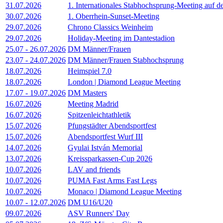
31.07.2026
1. Internationales Stabhochsprung-Meeting auf 
30.07.2026
1. Oberrhein-Sunset-Meeting
29.07.2026
Chrono Classics Weinheim
29.07.2026
Holiday-Meeting im Dantestadion
25.07
-
26.07.2026
DM Männer/Frauen
23.07
-
24.07.2026
DM Männer/Frauen Stabhochsprung
18.07.2026
Heimspiel 7.0
18.07.2026
London | Diamond League Meeting
17.07
-
19.07.2026
DM Masters
16.07.2026
Meeting Madrid
16.07.2026
Spitzenleichtathletik
15.07.2026
Pfungstädter Abendsportfest
15.07.2026
Abendsportfest Wurf III
14.07.2026
Gyulai István Memorial
13.07.2026
Kreissparkassen-Cup 2026
10.07.2026
LAV and friends
10.07.2026
PUMA Fast Arms Fast Legs
10.07.2026
Monaco | Diamond League Meeting
10.07
-
12.07.2026
DM U16/U20
09.07.2026
ASV Runners' Day