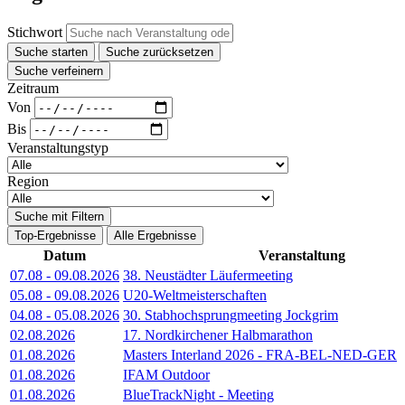
Stichwort
Suche starten
Suche zurücksetzen
Suche verfeinern
Zeitraum
Von
Bis
Veranstaltungstyp
Region
Suche mit Filtern
Top-Ergebnisse
Alle Ergebnisse
Datum
Veranstaltung
07.08
-
09.08.2026
38. Neustädter Läufermeeting
05.08
-
09.08.2026
U20-Weltmeisterschaften
04.08
-
05.08.2026
30. Stabhochsprungmeeting Jockgrim
02.08.2026
17. Nordkirchener Halbmarathon
01.08.2026
Masters Interland 2026 - FRA-BEL-NED-GER
01.08.2026
IFAM Outdoor
01.08.2026
BlueTrackNight - Meeting