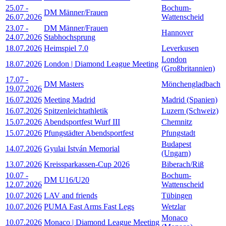
25.07
-
Bochum-
DM Männer/Frauen
26.07.2026
Wattenscheid
23.07
-
DM Männer/Frauen
Hannover
24.07.2026
Stabhochsprung
18.07.2026
Heimspiel 7.0
Leverkusen
London
18.07.2026
London | Diamond League Meeting
(Großbritannien)
17.07
-
DM Masters
Mönchengladbach
19.07.2026
16.07.2026
Meeting Madrid
Madrid (Spanien)
16.07.2026
Spitzenleichtathletik
Luzern (Schweiz)
15.07.2026
Abendsportfest Wurf III
Chemnitz
15.07.2026
Pfungstädter Abendsportfest
Pfungstadt
Budapest
14.07.2026
Gyulai István Memorial
(Ungarn)
13.07.2026
Kreissparkassen-Cup 2026
Biberach/Riß
10.07
-
Bochum-
DM U16/U20
12.07.2026
Wattenscheid
10.07.2026
LAV and friends
Tübingen
10.07.2026
PUMA Fast Arms Fast Legs
Wetzlar
Monaco
10.07.2026
Monaco | Diamond League Meeting