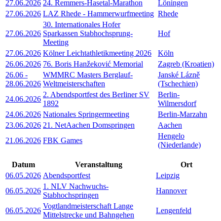
27.06.2026
24. Remmers-Hasetal-Marathon
Löningen
27.06.2026
LAZ Rhede - Hammerwurfmeeting
Rhede
30. Internationales Hofer
27.06.2026
Sparkassen Stabhochsprung-
Hof
Meeting
27.06.2026
Kölner Leichtathletikmeeting 2026
Köln
26.06.2026
76. Boris Hanžeković Memorial
Zagreb (Kroatien)
26.06
-
WMMRC Masters Berglauf-
Janské Lázně
28.06.2026
Weltmeisterschaften
(Tschechien)
2. Abendsportfest des Berliner SV
Berlin-
24.06.2026
1892
Wilmersdorf
24.06.2026
Nationales Springermeeting
Berlin-Marzahn
23.06.2026
21. NetAachen Domspringen
Aachen
Hengelo
21.06.2026
FBK Games
(Niederlande)
Datum
Veranstaltung
Ort
06.05.2026
Abendsportfest
Leipzig
1. NLV Nachwuchs-
06.05.2026
Hannover
Stabhochspringen
Vogtlandmeisterschaft Lange
06.05.2026
Lengenfeld
Mittelstrecke und Bahngehen