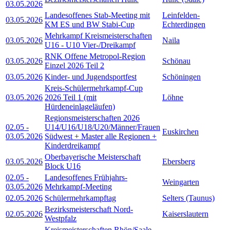
03.05.2026
Landesoffenes Stab-Meeting mit
Leinfelden-
03.05.2026
KM ES und BW Stabi-Cup
Echterdingen
Mehrkampf Kreismeisterschaften
03.05.2026
Naila
U16 - U10 Vier-/Dreikampf
RNK Offene Metropol-Region
03.05.2026
Schönau
Einzel 2026 Teil 2
03.05.2026
Kinder- und Jugendsportfest
Schöningen
Kreis-Schülermehrkampf-Cup
03.05.2026
2026 Teil 1 (mit
Löhne
Hürdeneinlageläufen)
Regionsmeisterschaften 2026
02.05
-
U14/U16/U18/U20/Männer/Frauen
Euskirchen
03.05.2026
Südwest + Master alle Regionen +
Kinderdreikampf
Oberbayerische Meisterschaft
03.05.2026
Ebersberg
Block U16
02.05
-
Landesoffenes Frühjahrs-
Weingarten
03.05.2026
Mehrkampf-Meeting
02.05.2026
Schülermehrkampftag
Selters (Taunus)
Bezirksmeisterschaft Nord-
02.05.2026
Kaiserslautern
Westpfalz
Kreismeisterschaften Rhön/Saale