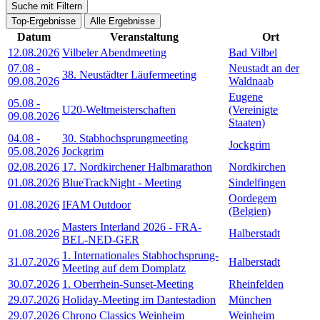
Suche mit Filtern
Top-Ergebnisse
Alle Ergebnisse
Datum
Veranstaltung
Ort
12.08.2026
Vilbeler Abendmeeting
Bad Vilbel
07.08
-
Neustadt an der
38. Neustädter Läufermeeting
09.08.2026
Waldnaab
Eugene
05.08
-
U20-Weltmeisterschaften
(Vereinigte
09.08.2026
Staaten)
04.08
-
30. Stabhochsprungmeeting
Jockgrim
05.08.2026
Jockgrim
02.08.2026
17. Nordkirchener Halbmarathon
Nordkirchen
01.08.2026
BlueTrackNight - Meeting
Sindelfingen
Oordegem
01.08.2026
IFAM Outdoor
(Belgien)
Masters Interland 2026 - FRA-
01.08.2026
Halberstadt
BEL-NED-GER
1. Internationales Stabhochsprung-
31.07.2026
Halberstadt
Meeting auf dem Domplatz
30.07.2026
1. Oberrhein-Sunset-Meeting
Rheinfelden
29.07.2026
Holiday-Meeting im Dantestadion
München
29.07.2026
Chrono Classics Weinheim
Weinheim