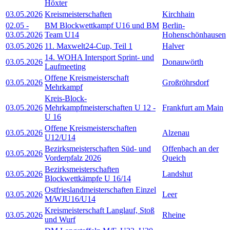
Höxter
03.05.2026
Kreismeisterschaften
Kirchhain
02.05
-
BM Blockwettkampf U16 und BM
Berlin-
03.05.2026
Team U14
Hohenschönhausen
03.05.2026
11. Maxwelt24-Cup, Teil 1
Halver
14. WOHA Intersport Sprint- und
03.05.2026
Donauwörth
Laufmeeting
Offene Kreismeisterschaft
03.05.2026
Großröhrsdorf
Mehrkampf
Kreis-Block-
03.05.2026
Mehrkampfmeisterschaften U 12 -
Frankfurt am Main
U 16
Offene Kreismeisterschaften
03.05.2026
Alzenau
U12/U14
Bezirksmeisterschaften Süd- und
Offenbach an der
03.05.2026
Vorderpfalz 2026
Queich
Bezirksmeisterschaften
03.05.2026
Landshut
Blockwettkämpfe U 16/14
Ostfrieslandmeisterschaften Einzel
03.05.2026
Leer
M/WJU16/U14
Kreismeisterschaft Langlauf, Stoß
03.05.2026
Rheine
und Wurf