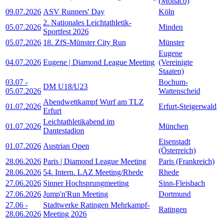
(Monaco)
09.07.2026
ASV Runners' Day
Köln
2. Nationales Leichtathletik-
05.07.2026
Minden
Sportfest 2026
05.07.2026
18. ZfS-Münster City Run
Münster
Eugene
04.07.2026
Eugene | Diamond League Meeting
(Vereinigte
Staaten)
03.07
-
Bochum-
DM U18/U23
05.07.2026
Wattenscheid
Abendwettkampf Wurf am TLZ
01.07.2026
Erfurt-Steigerwald
Erfurt
Leichtathletikabend im
01.07.2026
München
Dantestadion
Eisenstadt
01.07.2026
Austrian Open
(Österreich)
28.06.2026
Paris | Diamond League Meeting
Paris (Frankreich)
28.06.2026
54. Intern. LAZ Meeting/Rhede
Rhede
27.06.2026
Sinner Hochsprungmeeting
Sinn-Fleisbach
27.06.2026
Jump'n'Run Meeting
Dortmund
27.06
-
Stadtwerke Ratingen Mehrkampf-
Ratingen
28.06.2026
Meeting 2026