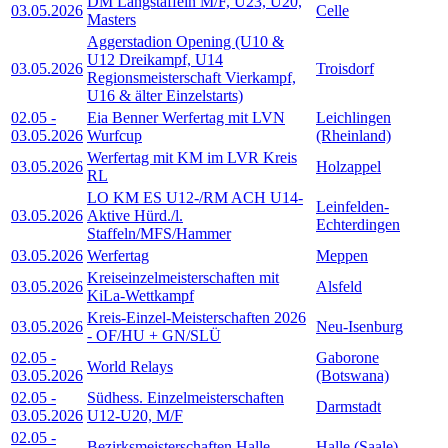
DM Langstaffeln M/F, U23, U20,
03.05.2026
Celle
Masters
Aggerstadion Opening (U10 &
U12 Dreikampf, U14
03.05.2026
Troisdorf
Regionsmeisterschaft Vierkampf,
U16 & älter Einzelstarts)
02.05
-
Eia Benner Werfertag mit LVN
Leichlingen
03.05.2026
Wurfcup
(Rheinland)
Werfertag mit KM im LVR Kreis
03.05.2026
Holzappel
RL
LO KM ES U12-/RM ACH U14-
Leinfelden-
03.05.2026
Aktive Hürd./l.
Echterdingen
Staffeln/MFS/Hammer
03.05.2026
Werfertag
Meppen
Kreiseinzelmeisterschaften mit
03.05.2026
Alsfeld
KiLa-Wettkampf
Kreis-Einzel-Meisterschaften 2026
03.05.2026
Neu-Isenburg
- OF/HU + GN/SLÜ
02.05
-
Gaborone
World Relays
03.05.2026
(Botswana)
02.05
-
Südhess. Einzelmeisterschaften
Darmstadt
03.05.2026
U12-U20, M/F
02.05
-
Bezirksmeisterschaften Halle
Halle (Saale)