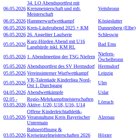
34. LO Abendsportfest mit
06.05.2026
Kreismeisterschaft und mfr.
Veitsbronn
Meisterschaft
06.05.2026
Hammerwurfwettkampf
Königslutter
06.05.2026
Kreis-Läuferabend 2025 + KM
Dannenberg (Elbe)
06.05.2026
26. Angeliter Laufserie
Schleswig
Kurz-Hürden Abend mit U16
05.05.2026
Bad Ems
Langhürde inkl. KM RL
Niefern-
05.05.2026
1. Abendmeeting der TSG Niefern
Öschelbronn
05.05.2026
Abendsportfest des SV Hermsdorf
Hermsdorf
05.05.2026
Vereinsinterner Wurfwettkampf
Leipzig
VR-Talentiade Kinderliga Nord-
05.05.2026
Ulm
Ost 1. Durchgang
04.05.2026
Abendwettkämpfe
Uslar
02.05
-
Regio-Mehrkampfmeisterschaften
Lörrach
03.05.2026
Aktive, U20, U18, U16, U14
Offene Kinderleichtathletik-
03.05.2026
Veranstaltung Kreis Bayerischer
Alzenau
Untermain
Bahneröffnung &
03.05.2026
Kreiseinzelmeisterschaften 2026
Höxter