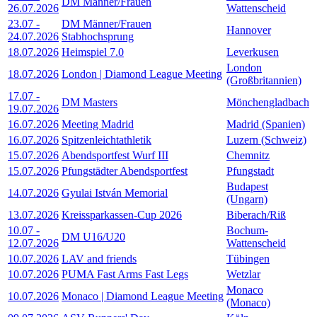
DM Männer/Frauen
26.07.2026
Wattenscheid
23.07
-
DM Männer/Frauen
Hannover
24.07.2026
Stabhochsprung
18.07.2026
Heimspiel 7.0
Leverkusen
London
18.07.2026
London | Diamond League Meeting
(Großbritannien)
17.07
-
DM Masters
Mönchengladbach
19.07.2026
16.07.2026
Meeting Madrid
Madrid (Spanien)
16.07.2026
Spitzenleichtathletik
Luzern (Schweiz)
15.07.2026
Abendsportfest Wurf III
Chemnitz
15.07.2026
Pfungstädter Abendsportfest
Pfungstadt
Budapest
14.07.2026
Gyulai István Memorial
(Ungarn)
13.07.2026
Kreissparkassen-Cup 2026
Biberach/Riß
10.07
-
Bochum-
DM U16/U20
12.07.2026
Wattenscheid
10.07.2026
LAV and friends
Tübingen
10.07.2026
PUMA Fast Arms Fast Legs
Wetzlar
Monaco
10.07.2026
Monaco | Diamond League Meeting
(Monaco)