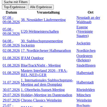
Suche mit Filtern
Top-Ergebnisse
Alle Ergebnisse
Datum
Veranstaltung
Ort
07.08
-
Neustadt an der
38. Neustädter Läufermeeting
09.08.2026
Waldnaab
Eugene
05.08
-
U20-Weltmeisterschaften
(Vereinigte
09.08.2026
Staaten)
04.08
-
30. Stabhochsprungmeeting
Jockgrim
05.08.2026
Jockgrim
02.08.2026
17. Nordkirchener Halbmarathon
Nordkirchen
Oordegem
01.08.2026
IFAM Outdoor
(Belgien)
01.08.2026
BlueTrackNight - Meeting
Sindelfingen
Masters Interland 2026 - FRA-
01.08.2026
Halberstadt
BEL-NED-GER
1. Internationales Stabhochsprung-
31.07.2026
Halberstadt
Meeting auf dem Domplatz
30.07.2026
1. Oberrhein-Sunset-Meeting
Rheinfelden
29.07.2026
Holiday-Meeting im Dantestadion
München
29.07.2026
Chrono Classics Weinheim
Weinheim
25.07
-
Bochum-