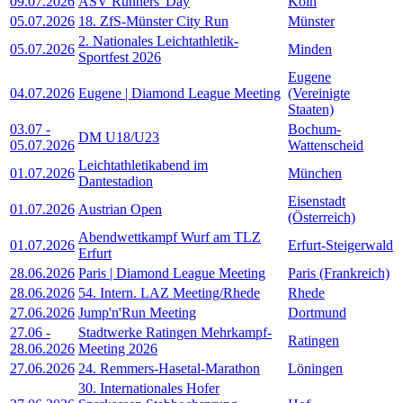
09.07.2026
ASV Runners' Day
Köln
05.07.2026
18. ZfS-Münster City Run
Münster
2. Nationales Leichtathletik-
05.07.2026
Minden
Sportfest 2026
Eugene
04.07.2026
Eugene | Diamond League Meeting
(Vereinigte
Staaten)
03.07
-
Bochum-
DM U18/U23
05.07.2026
Wattenscheid
Leichtathletikabend im
01.07.2026
München
Dantestadion
Eisenstadt
01.07.2026
Austrian Open
(Österreich)
Abendwettkampf Wurf am TLZ
01.07.2026
Erfurt-Steigerwald
Erfurt
28.06.2026
Paris | Diamond League Meeting
Paris (Frankreich)
28.06.2026
54. Intern. LAZ Meeting/Rhede
Rhede
27.06.2026
Jump'n'Run Meeting
Dortmund
27.06
-
Stadtwerke Ratingen Mehrkampf-
Ratingen
28.06.2026
Meeting 2026
27.06.2026
24. Remmers-Hasetal-Marathon
Löningen
30. Internationales Hofer