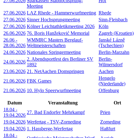
27.06.2026
Sparkassen Stabhochsprung-
Hof
Meeting
27.06.2026
LAZ Rhede - Hammerwurfmeeting
Rhede
27.06.2026
Sinner Hochsprungmeeting
Sinn-Fleisbach
27.06.2026
Kölner Leichtathletikmeeting 2026
Köln
26.06.2026
76. Boris Hanžeković Memorial
Zagreb (Kroatien)
26.06
-
WMMRC Masters Berglauf-
Janské Lázně
28.06.2026
Weltmeisterschaften
(Tschechien)
24.06.2026
Nationales Springermeeting
Berlin-Marzahn
2. Abendsportfest des Berliner SV
Berlin-
24.06.2026
1892
Wilmersdorf
23.06.2026
21. NetAachen Domspringen
Aachen
Hengelo
21.06.2026
FBK Games
(Niederlande)
21.06.2026
10. Hylo Speerwurfmeeting
Offenburg
Datum
Veranstaltung
Ort
18.04
-
27. Bad Endorfer Mehrkampf
Prien
19.04.2026
19.04.2026
Werfertag - TSV-Zorneding
Zorneding
19.04.2026
1. Hassberge-Werfertag
Haßfurt
18.04
-