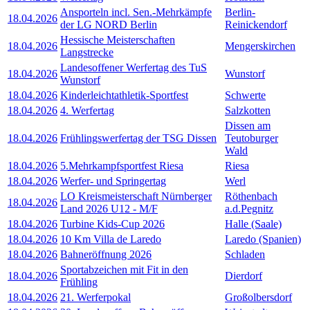
Ansporteln incl. Sen.-Mehrkämpfe
Berlin-
18.04.2026
der LG NORD Berlin
Reinickendorf
Hessische Meisterschaften
18.04.2026
Mengerskirchen
Langstrecke
Landesoffener Werfertag des TuS
18.04.2026
Wunstorf
Wunstorf
18.04.2026
Kinderleichtathletik-Sportfest
Schwerte
18.04.2026
4. Werfertag
Salzkotten
Dissen am
18.04.2026
Frühlingswerfertag der TSG Dissen
Teutoburger
Wald
18.04.2026
5.Mehrkampfsportfest Riesa
Riesa
18.04.2026
Werfer- und Springertag
Werl
LO Kreismeisterschaft Nürnberger
Röthenbach
18.04.2026
Land 2026 U12 - M/F
a.d.Pegnitz
18.04.2026
Turbine Kids-Cup 2026
Halle (Saale)
18.04.2026
10 Km Villa de Laredo
Laredo (Spanien)
18.04.2026
Bahneröffnung 2026
Schladen
Sportabzeichen mit Fit in den
18.04.2026
Dierdorf
Frühling
18.04.2026
21. Werferpokal
Großolbersdorf