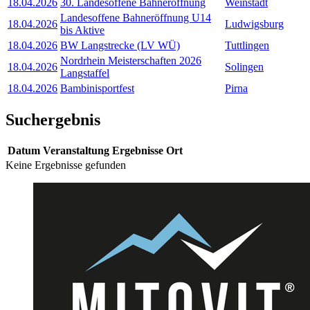
18.04.2026
30. Landesoffene Bahneröffnung
Weinstadt
Landesoffene Bahneröffnung U14
18.04.2026
Ludwigsburg
bis Aktive
18.04.2026
BW Langstrecke (LV WÜ)
Tuttlingen
Nordrhein Meisterschaften 2026
18.04.2026
Solingen
Langstaffel
18.04.2026
Bambinisportfest
Pirna
Suchergebnis
Datum
Veranstaltung
Ergebnisse
Ort
Keine Ergebnisse gefunden