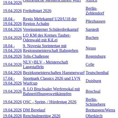
Ostfriesische Meisterschaften Wurf
Aurich
19.04.2026
Berlin-
19.04.2026
Freiluftstart 2026
Zehlendorf
18.04
-
Regio Mehrkampf U20/U18 der
Pliezhausen
19.04.2026
Region Achalm
19.04.2026
Vereinsinterner Schülerdreikampf
Sarstedt
LO KM des Kreises Tauber-
19.04.2026
Buchen
Odenwald mit KiLei
18.04
-
9. Novesia Sprintertag mit
Neuss
19.04.2026
Regionsmeisterschaft Bahngehen
19.04.2026
Telis-Challenge
Regensburg
NLV+BLV - Meisterschaft
19.04.2026
Celle
Langstaffeln
19.04.2026
Bezirksmeisterschaften Hammerwurf
Teutschenthal
17.04
-
Sportpark Classics 2026 und LVN
Duisburg
19.04.2026
Wurfcup
8. LO Bruchsaler Werferpokal mit
19.04.2026
Bruchsal
Bahneröffnungswettkämpfen
Berlin-
19.04.2026
OSC - Sprint- / Hürdentag 2026
Schöneberg
19.04.2026
DM Berglauf
Breitungen/Werra
19.04.2026
Renchtalmeeting 2026
Oberkirch