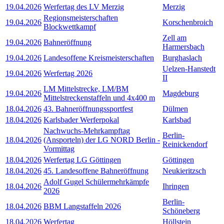
19.04.2026
Werfertag des LV Merzig
Merzig
Regionsmeisterschaften
19.04.2026
Korschenbroich
Blockwettkampf
Zell am
19.04.2026
Bahneröffnung
Harmersbach
19.04.2026
Landesoffene Kreismeisterschaften
Burghaslach
Uelzen-Hanstedt
19.04.2026
Werfertag 2026
II
LM Mittelstrecke, LM/BM
19.04.2026
Magdeburg
Mittelstreckenstaffeln und 4x400 m
18.04.2026
43. Bahneröffnungssportfest
Dülmen
18.04.2026
Karlsbader Werferpokal
Karlsbad
Nachwuchs-Mehrkampftag
Berlin-
18.04.2026
(Ansporteln) der LG NORD Berlin -
Reinickendorf
Vormittag
18.04.2026
Werfertag LG Göttingen
Göttingen
18.04.2026
45. Landesoffene Bahneröffnung
Neukieritzsch
Adolf Gugel Schülermehrkämpfe
18.04.2026
Ihringen
2026
Berlin-
18.04.2026
BBM Langstaffeln 2026
Schöneberg
18.04.2026
Werfertag
Höllstein