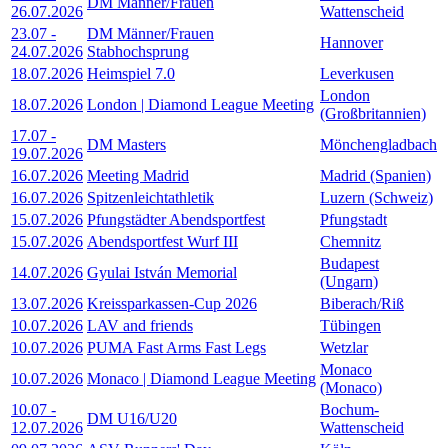
DM Männer/Frauen
26.07.2026
Wattenscheid
23.07
-
DM Männer/Frauen
Hannover
24.07.2026
Stabhochsprung
18.07.2026
Heimspiel 7.0
Leverkusen
London
18.07.2026
London | Diamond League Meeting
(Großbritannien)
17.07
-
DM Masters
Mönchengladbach
19.07.2026
16.07.2026
Meeting Madrid
Madrid (Spanien)
16.07.2026
Spitzenleichtathletik
Luzern (Schweiz)
15.07.2026
Pfungstädter Abendsportfest
Pfungstadt
15.07.2026
Abendsportfest Wurf III
Chemnitz
Budapest
14.07.2026
Gyulai István Memorial
(Ungarn)
13.07.2026
Kreissparkassen-Cup 2026
Biberach/Riß
10.07.2026
LAV and friends
Tübingen
10.07.2026
PUMA Fast Arms Fast Legs
Wetzlar
Monaco
10.07.2026
Monaco | Diamond League Meeting
(Monaco)
10.07
-
Bochum-
DM U16/U20
12.07.2026
Wattenscheid