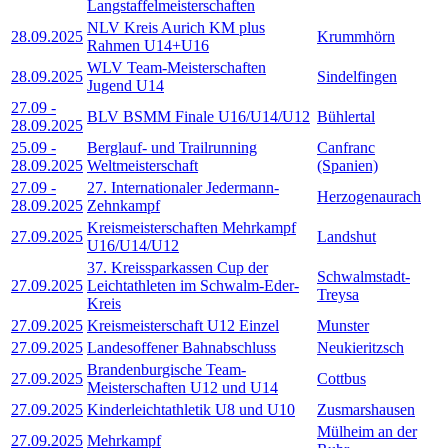
Langstaffelmeisterschaften
NLV Kreis Aurich KM plus
28.09.2025
Krummhörn
Rahmen U14+U16
WLV Team-Meisterschaften
28.09.2025
Sindelfingen
Jugend U14
27.09
-
BLV BSMM Finale U16/U14/U12
Bühlertal
28.09.2025
25.09
-
Berglauf- und Trailrunning
Canfranc
28.09.2025
Weltmeisterschaft
(Spanien)
27.09
-
27. Internationaler Jedermann-
Herzogenaurach
28.09.2025
Zehnkampf
Kreismeisterschaften Mehrkampf
27.09.2025
Landshut
U16/U14/U12
37. Kreissparkassen Cup der
Schwalmstadt-
27.09.2025
Leichtathleten im Schwalm-Eder-
Treysa
Kreis
27.09.2025
Kreismeisterschaft U12 Einzel
Munster
27.09.2025
Landesoffener Bahnabschluss
Neukieritzsch
Brandenburgische Team-
27.09.2025
Cottbus
Meisterschaften U12 und U14
27.09.2025
Kinderleichtathletik U8 und U10
Zusmarshausen
Mülheim an der
27.09.2025
Mehrkampf