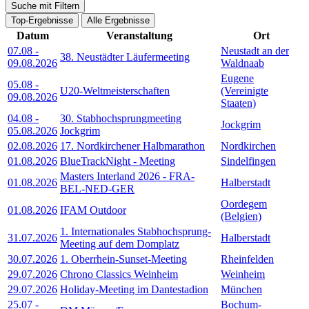
Suche mit Filtern
Top-Ergebnisse
Alle Ergebnisse
Datum
Veranstaltung
Ort
07.08
-
Neustadt an der
38. Neustädter Läufermeeting
09.08.2026
Waldnaab
Eugene
05.08
-
U20-Weltmeisterschaften
(Vereinigte
09.08.2026
Staaten)
04.08
-
30. Stabhochsprungmeeting
Jockgrim
05.08.2026
Jockgrim
02.08.2026
17. Nordkirchener Halbmarathon
Nordkirchen
01.08.2026
BlueTrackNight - Meeting
Sindelfingen
Masters Interland 2026 - FRA-
01.08.2026
Halberstadt
BEL-NED-GER
Oordegem
01.08.2026
IFAM Outdoor
(Belgien)
1. Internationales Stabhochsprung-
31.07.2026
Halberstadt
Meeting auf dem Domplatz
30.07.2026
1. Oberrhein-Sunset-Meeting
Rheinfelden
29.07.2026
Chrono Classics Weinheim
Weinheim
29.07.2026
Holiday-Meeting im Dantestadion
München
25.07
-
Bochum-