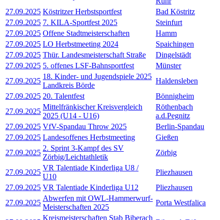
Ruhr
27.09.2025
Köstritzer Herbstsportfest
Bad Köstritz
27.09.2025
7. KILA-Sportfest 2025
Steinfurt
27.09.2025
Offene Stadtmeisterschaften
Hamm
27.09.2025
LO Herbstmeeting 2024
Spaichingen
27.09.2025
Thür. Landesmeisterschaft Straße
Dingelstädt
27.09.2025
5. offenes LSF-Bahnsportfest
Münster
18. Kinder- und Jugendspiele 2025
27.09.2025
Haldensleben
Landkreis Börde
27.09.2025
20. Talentfest
Bönnigheim
Mittelfränkischer Kreisvergleich
Röthenbach
27.09.2025
2025 (U14 - U16)
a.d.Pegnitz
27.09.2025
VfV-Spandau Throw 2025
Berlin-Spandau
27.09.2025
Landesoffenes Herbstmeeting
Gießen
2. Sprint 3-Kampf des SV
27.09.2025
Zörbig
Zörbig/Leichtathletik
VR Talentiade Kinderliga U8 /
27.09.2025
Pliezhausen
U10
27.09.2025
VR Talentiade Kinderliga U12
Pliezhausen
Abwerfen mit OWL-Hammerwurf-
27.09.2025
Porta Westfalica
Meisterschaften 2025
Kreismeisterschaften Stab Biberach