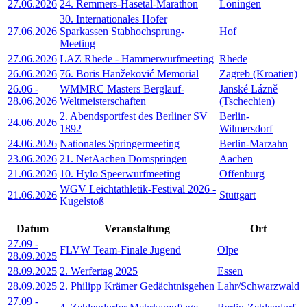
27.06.2026
24. Remmers-Hasetal-Marathon
Löningen
30. Internationales Hofer
27.06.2026
Sparkassen Stabhochsprung-
Hof
Meeting
27.06.2026
LAZ Rhede - Hammerwurfmeeting
Rhede
26.06.2026
76. Boris Hanžeković Memorial
Zagreb (Kroatien)
26.06
-
WMMRC Masters Berglauf-
Janské Lázně
28.06.2026
Weltmeisterschaften
(Tschechien)
2. Abendsportfest des Berliner SV
Berlin-
24.06.2026
1892
Wilmersdorf
24.06.2026
Nationales Springermeeting
Berlin-Marzahn
23.06.2026
21. NetAachen Domspringen
Aachen
21.06.2026
10. Hylo Speerwurfmeeting
Offenburg
WGV Leichtathletik-Festival 2026 -
21.06.2026
Stuttgart
Kugelstoß
Datum
Veranstaltung
Ort
27.09
-
FLVW Team-Finale Jugend
Olpe
28.09.2025
28.09.2025
2. Werfertag 2025
Essen
28.09.2025
2. Philipp Krämer Gedächtnisgehen
Lahr/Schwarzwald
27.09
-