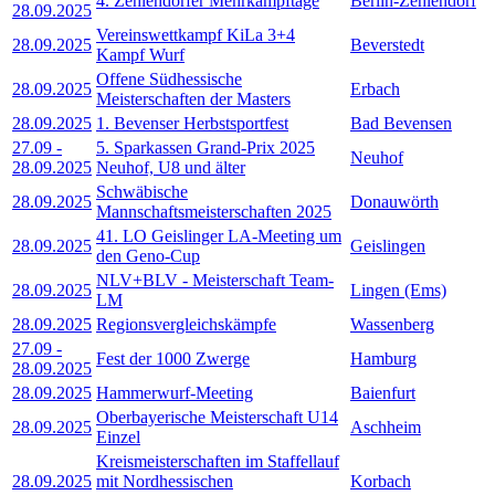
4. Zehlendorfer Mehrkampftage
Berlin-Zehlendorf
28.09.2025
Vereinswettkampf KiLa 3+4
28.09.2025
Beverstedt
Kampf Wurf
Offene Südhessische
28.09.2025
Erbach
Meisterschaften der Masters
28.09.2025
1. Bevenser Herbstsportfest
Bad Bevensen
27.09
-
5. Sparkassen Grand-Prix 2025
Neuhof
28.09.2025
Neuhof, U8 und älter
Schwäbische
28.09.2025
Donauwörth
Mannschaftsmeisterschaften 2025
41. LO Geislinger LA-Meeting um
28.09.2025
Geislingen
den Geno-Cup
NLV+BLV - Meisterschaft Team-
28.09.2025
Lingen (Ems)
LM
28.09.2025
Regionsvergleichskämpfe
Wassenberg
27.09
-
Fest der 1000 Zwerge
Hamburg
28.09.2025
28.09.2025
Hammerwurf-Meeting
Baienfurt
Oberbayerische Meisterschaft U14
28.09.2025
Aschheim
Einzel
Kreismeisterschaften im Staffellauf
28.09.2025
mit Nordhessischen
Korbach