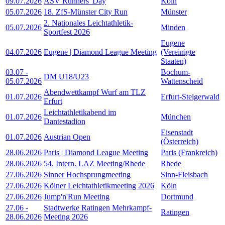
09.07.2026
ASV Runners' Day
Köln
05.07.2026
18. ZfS-Münster City Run
Münster
2. Nationales Leichtathletik-
05.07.2026
Minden
Sportfest 2026
Eugene
04.07.2026
Eugene | Diamond League Meeting
(Vereinigte
Staaten)
03.07
-
Bochum-
DM U18/U23
05.07.2026
Wattenscheid
Abendwettkampf Wurf am TLZ
01.07.2026
Erfurt-Steigerwald
Erfurt
Leichtathletikabend im
01.07.2026
München
Dantestadion
Eisenstadt
01.07.2026
Austrian Open
(Österreich)
28.06.2026
Paris | Diamond League Meeting
Paris (Frankreich)
28.06.2026
54. Intern. LAZ Meeting/Rhede
Rhede
27.06.2026
Sinner Hochsprungmeeting
Sinn-Fleisbach
27.06.2026
Kölner Leichtathletikmeeting 2026
Köln
27.06.2026
Jump'n'Run Meeting
Dortmund
27.06
-
Stadtwerke Ratingen Mehrkampf-
Ratingen
28.06.2026
Meeting 2026