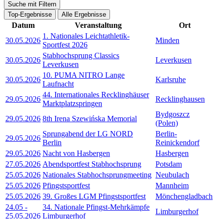
Suche mit Filtern
Top-Ergebnisse
Alle Ergebnisse
Datum
Veranstaltung
Ort
1. Nationales Leichtathletik-
30.05.2026
Minden
Sportfest 2026
Stabhochsprung Classics
30.05.2026
Leverkusen
Leverkusen
10. PUMA NITRO Lange
30.05.2026
Karlsruhe
Laufnacht
44. Internationales Recklinghäuser
29.05.2026
Recklinghausen
Marktplatzspringen
Bydgoszcz
29.05.2026
8th Irena Szewińska Memorial
(Polen)
Sprungabend der LG NORD
Berlin-
29.05.2026
Berlin
Reinickendorf
29.05.2026
Nacht von Hasbergen
Hasbergen
27.05.2026
Abendsportfest Stabhochsprung
Potsdam
25.05.2026
Nationales Stabhochsprungmeeting
Neubulach
25.05.2026
Pfingstsportfest
Mannheim
25.05.2026
39. Großes LGM Pfingstsportfest
Mönchengladbach
24.05
-
34. Nationale Pfingst-Mehrkämpfe
Limburgerhof
25.05.2026
Limburgerhof