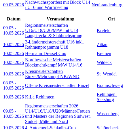
Nachwuchssportfest mit Block U14
09.05.2026
Neubrandenburg
/ U16 und Wurfmeeting
Datum
Veranstaltung
Ort
Regionsmeisterschaften
09.05
-
U16/U18/U20/M/W mit U14
Krefeld
10.05.2026
Langstrecke & Stabhochsprung
3-Ländermeisterschaft U16 inkl.
10.05.2026
Zittau
Rahmenprogramm U18
10.05.2026
Hermann-Dressel-Cup
Bremen
Nordhessische Meisterschaften
10.05.2026
Wildeck
Blockmehrkampf M/W U14/16
Kreismeisterschaften
10.05.2026
St. Wendel
Einzel/Mehrkampf NK/WND
08.05
-
Offene Kreismeisterschaften Einzel
Braunschweig
10.05.2026
Rehlingen-
10.05.2026
KiLa Rehlingen
Siersburg
Regionsmeisterschaften 2026
09.05
-
U14/U16/U18/U20/Männer/Frauen
Wassenberg
10.05.2026
und Masters der Regionen Südwest,
Südost, Mitte und Nord
10.05.2026
4. Autoengel-Schladitz-Cup
Schönebeck