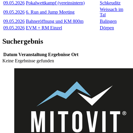
09.05.2026
Pokalwettkampf (vereinsintern)
Schkeuditz
Weissach im
09.05.2026
6. Run and Jump Meeting
Tal
09.05.2026
Bahneröffnung und KM 800m
Balingen
09.05.2026
EVM + RM Einzel
Dörpen
Suchergebnis
Datum
Veranstaltung
Ergebnisse
Ort
Keine Ergebnisse gefunden