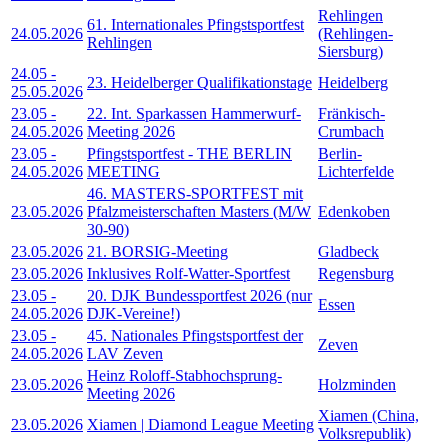
Rehlingen
61. Internationales Pfingstsportfest
24.05.2026
(Rehlingen-
Rehlingen
Siersburg)
24.05
-
23. Heidelberger Qualifikationstage
Heidelberg
25.05.2026
23.05
-
22. Int. Sparkassen Hammerwurf-
Fränkisch-
24.05.2026
Meeting 2026
Crumbach
23.05
-
Pfingstsportfest - THE BERLIN
Berlin-
24.05.2026
MEETING
Lichterfelde
46. MASTERS-SPORTFEST mit
23.05.2026
Pfalzmeisterschaften Masters (M/W
Edenkoben
30-90)
23.05.2026
21. BORSIG-Meeting
Gladbeck
23.05.2026
Inklusives Rolf-Watter-Sportfest
Regensburg
23.05
-
20. DJK Bundessportfest 2026 (nur
Essen
24.05.2026
DJK-Vereine!)
23.05
-
45. Nationales Pfingstsportfest der
Zeven
24.05.2026
LAV Zeven
Heinz Roloff-Stabhochsprung-
23.05.2026
Holzminden
Meeting 2026
Xiamen (China,
23.05.2026
Xiamen | Diamond League Meeting
Volksrepublik)