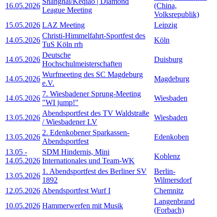
Shanghai/Keqiao | Diamond
16.05.2026
(China,
League Meeting
Volksrepublik)
15.05.2026
LAZ Meeting
Leipzig
Christi-Himmelfahrt-Sportfest des
14.05.2026
Köln
TuS Köln rrh
Deutsche
14.05.2026
Duisburg
Hochschulmeisterschaften
Wurfmeeting des SC Magdeburg
14.05.2026
Magdeburg
e.V.
7. Wiesbadener Sprung-Meeting
14.05.2026
Wiesbaden
"WI jump!"
Abendsportfest des TV Waldstraße
13.05.2026
Wiesbaden
/ Wiesbadener LV
2. Edenkobener Sparkassen-
13.05.2026
Edenkoben
Abendsportfest
13.05
-
SDM Hindernis, Mini
Koblenz
14.05.2026
Internationales und Team-WK
1. Abendsportfest des Berliner SV
Berlin-
13.05.2026
1892
Wilmersdorf
12.05.2026
Abendsportfest Wurf I
Chemnitz
Langenbrand
10.05.2026
Hammerwerfen mit Musik
(Forbach)