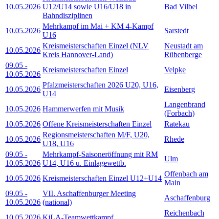
10.05.2026
U12/U14 sowie U16/U18 in
Bad Vilbel
Bahndisziplinen
Mehrkampf im Mai + KM 4-Kampf
10.05.2026
Sarstedt
U16
Kreismeisterschaften Einzel (NLV
Neustadt am
10.05.2026
Kreis Hannover-Land)
Rübenberge
09.05
-
Kreismeisterschaften Einzel
Velpke
10.05.2026
Pfalzmeisterschaften 2026 U20, U16,
10.05.2026
Eisenberg
U14
Langenbrand
10.05.2026
Hammerwerfen mit Musik
(Forbach)
10.05.2026
Offene Kreismeisterschaften Einzel
Ratekau
Regionsmeisterschaften M/F, U20,
10.05.2026
Rhede
U18, U16
09.05
-
Mehrkampf-Saisoneröffnung mit RM
Ulm
10.05.2026
U14, U16 u. Einlagewettb.
Offenbach am
10.05.2026
Kreismeisterschaften Einzel U12+U14
Main
09.05
-
VII. Aschaffenburger Meeting
Aschaffenburg
10.05.2026
(national)
Reichenbach
10.05.2026
KiLA-Teamwettkampf