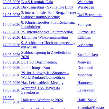
23.05.2026
B u S Kurpfalz Gala
Weinheim
22.05.2026
Diskusmeeting - Sky Is The Limit
Wiesbaden
3. internationales Bad Bergzaberner
21.05.2026
Bad Bergzabern
Stabhochsprung-Meeting
8. Klingensportfest (mit Regionsm.
17.05.2026
Solingen
Langhürden)
17.05.2026
35. Internationales Läufermeeting
Pliezhausen
17.05.2026
4.Ettlinger Weitsprungmeeting
Ettlingen
9. Aschheimer Hochsprungmeeting
17.05.2026
Aschheim
mit Musik
Stabhochsprung in Zweibrücken
16.05.2026
Zweibrücken
2026
16.05.2026
LOTTO Deichmeeting
Neuwied
16.05.2026
Junior Jump'n'Run
Dortmund
39. Int. Ludwig-Jall-Sportfest -
16.05.2026
München
World Ranking Competition
16.05.2026
Nat. Leichtathletik-Meeting
Hannover
Werfertag TSV Bayer 04
16.05.2026
Leverkusen
Leverkusen
16.05
-
Hallesche Werfertage 2026
Halle (Saale)
17.05.2026
Shanghai/Keqiao