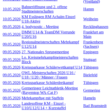
(Vogtland)
Bahneröffnung und 2. offene
10.05.2026
Hamm
Stadtmeisterschaften
KM Esslingen RM Achalm Einzel
10.05.2026
Weilheim
U18-Aktive
09.05.2026
4. bodynostic - Meeting
Recklinghausen
DMM U14 & TeamDM Vorrunde
Frankfurt am
09.05.2026
U20/U16
Main
Regionalmeisterschaften Mehrkampf
Frankenberg
09.05.2026
U12/U14
(Sachsen)
09.05.2026
27. Nationales Sprungmeeting
Eppingen
Lo. Kreismehrkampfmeisterschaften
09.05.2026
Stuttgart
Block
09.05.2026
Kreissparkasse Schülerwettkampf U14
Tübingen
OWL-Meisterschaften 2026 U16 /
09.05.2026
Bielefeld
U18 / U20 / Männer / Frauen
09.05.2026
Kreissparkasse Schülerdreikampf
Tübingen
Germeringer Leichtathletik-Meeting
09.05.2026
Germering
(Bayerntop WA-Cat F)
09.05.2026
Mehrkampftag mit Staffeln
Hameln
Landesoffene KM - Einzel -
09.05.2026
Bad Bramstedt
U10/U12/U14 + Kurzstaffel