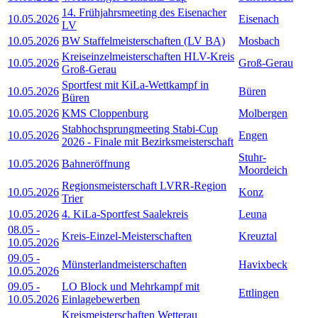
14. Frühjahrsmeeting des Eisenacher
10.05.2026
Eisenach
LV
10.05.2026
BW Staffelmeisterschaften (LV BA)
Mosbach
Kreiseinzelmeisterschaften HLV-Kreis
10.05.2026
Groß-Gerau
Groß-Gerau
Sportfest mit KiLa-Wettkampf in
10.05.2026
Büren
Büren
10.05.2026
KMS Cloppenburg
Molbergen
Stabhochsprungmeeting Stabi-Cup
10.05.2026
Engen
2026 - Finale mit Bezirksmeisterschaft
Stuhr-
10.05.2026
Bahneröffnung
Moordeich
Regionsmeisterschaft LVRR-Region
10.05.2026
Konz
Trier
10.05.2026
4. KiLa-Sportfest Saalekreis
Leuna
08.05
-
Kreis-Einzel-Meisterschaften
Kreuztal
10.05.2026
09.05
-
Münsterlandmeisterschaften
Havixbeck
10.05.2026
09.05
-
LO Block und Mehrkampf mit
Ettlingen
10.05.2026
Einlagebewerben
Kreismeisterschaften Wetterau