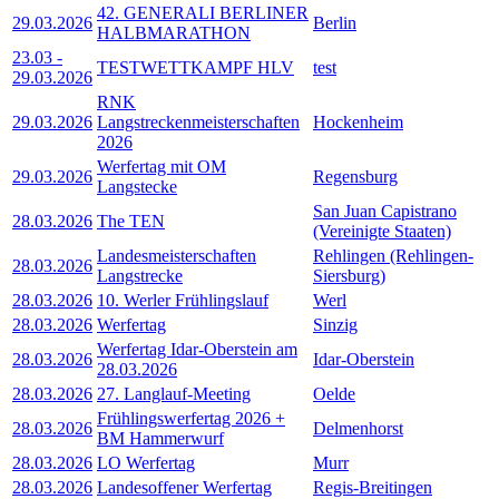
42. GENERALI BERLINER
29.03.2026
Berlin
HALBMARATHON
23.03
-
TESTWETTKAMPF HLV
test
29.03.2026
RNK
29.03.2026
Langstreckenmeisterschaften
Hockenheim
2026
Werfertag mit OM
29.03.2026
Regensburg
Langstecke
San Juan Capistrano
28.03.2026
The TEN
(Vereinigte Staaten)
Landesmeisterschaften
Rehlingen (Rehlingen-
28.03.2026
Langstrecke
Siersburg)
28.03.2026
10. Werler Frühlingslauf
Werl
28.03.2026
Werfertag
Sinzig
Werfertag Idar-Oberstein am
28.03.2026
Idar-Oberstein
28.03.2026
28.03.2026
27. Langlauf-Meeting
Oelde
Frühlingswerfertag 2026 +
28.03.2026
Delmenhorst
BM Hammerwurf
28.03.2026
LO Werfertag
Murr
28.03.2026
Landesoffener Werfertag
Regis-Breitingen