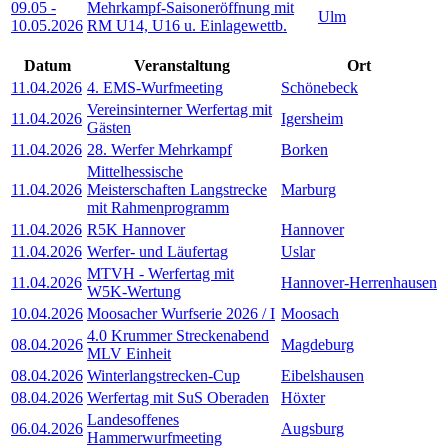
09.05
-
Mehrkampf-Saisoneröffnung mit
Ulm
10.05.2026
RM U14, U16 u. Einlagewettb.
Datum
Veranstaltung
Ort
11.04.2026
4. EMS-Wurfmeeting
Schönebeck
Vereinsinterner Werfertag mit
11.04.2026
Igersheim
Gästen
11.04.2026
28. Werfer Mehrkampf
Borken
Mittelhessische
11.04.2026
Meisterschaften Langstrecke
Marburg
mit Rahmenprogramm
11.04.2026
R5K Hannover
Hannover
11.04.2026
Werfer- und Läufertag
Uslar
MTVH - Werfertag mit
11.04.2026
Hannover-Herrenhausen
W5K-Wertung
10.04.2026
Moosacher Wurfserie 2026 / I
Moosach
4.0 Krummer Streckenabend
08.04.2026
Magdeburg
MLV Einheit
08.04.2026
Winterlangstrecken-Cup
Eibelshausen
08.04.2026
Werfertag mit SuS Oberaden
Höxter
Landesoffenes
06.04.2026
Augsburg
Hammerwurfmeeting