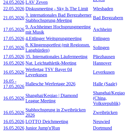
24.05.2026
LAV Zeven
22.05.2026
Diskusmeeting - Sky Is The Limit
Wiesbaden
3. internationales Bad Bergzaberner
21.05.2026
Bad Bergzabern
Stabhochsprung-Meeting
9. Aschheimer Hochsprungmeeting
17.05.2026
Aschheim
mit Musik
17.05.2026
4.Ettlinger Weitsprungmeeting
Ettlingen
8. Klingensportfest (mit Regionsm.
17.05.2026
Solingen
Langhürden)
17.05.2026
35. Internationales Läufermeeting
Pliezhausen
16.05.2026
Nat. Leichtathletik-Meeting
Hannover
Werfertag TSV Bayer 04
16.05.2026
Leverkusen
Leverkusen
16.05
-
Hallesche Werfertage 2026
Halle (Saale)
17.05.2026
Shanghai/Keqiao
Shanghai/Keqiao | Diamond
16.05.2026
(China,
League Meeting
Volksrepublik)
Stabhochsprung in Zweibrücken
16.05.2026
Zweibrücken
2026
16.05.2026
LOTTO Deichmeeting
Neuwied
16.05.2026
Junior Jump'n'Run
Dortmund