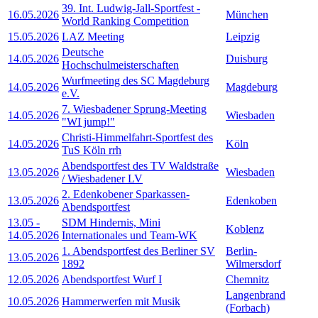
39. Int. Ludwig-Jall-Sportfest -
16.05.2026
München
World Ranking Competition
15.05.2026
LAZ Meeting
Leipzig
Deutsche
14.05.2026
Duisburg
Hochschulmeisterschaften
Wurfmeeting des SC Magdeburg
14.05.2026
Magdeburg
e.V.
7. Wiesbadener Sprung-Meeting
14.05.2026
Wiesbaden
"WI jump!"
Christi-Himmelfahrt-Sportfest des
14.05.2026
Köln
TuS Köln rrh
Abendsportfest des TV Waldstraße
13.05.2026
Wiesbaden
/ Wiesbadener LV
2. Edenkobener Sparkassen-
13.05.2026
Edenkoben
Abendsportfest
13.05
-
SDM Hindernis, Mini
Koblenz
14.05.2026
Internationales und Team-WK
1. Abendsportfest des Berliner SV
Berlin-
13.05.2026
1892
Wilmersdorf
12.05.2026
Abendsportfest Wurf I
Chemnitz
Langenbrand
10.05.2026
Hammerwerfen mit Musik
(Forbach)