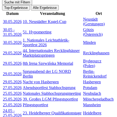
Suche mit Filtern
Top-Ergebnisse
Alle Ergebnisse
Datum
Veranstaltung
Ort
Neustädt
30.05.2026
10. Neustädter Kugel-Cup
(Gerstungen)
30.05
-
Götzis
51. Hypomeeting
31.05.2026
(Österreich)
1. Nationales Leichtathletik-
30.05.2026
Minden
Sportfest 2026
44. Internationales Recklinghäuser
29.05.2026
Recklinghausen
Marktplatzspringen
Bydgoszcz
29.05.2026
8th Irena Szewińska Memorial
(Polen)
Sprungabend der LG NORD
Berlin-
29.05.2026
Berlin
Reinickendorf
29.05.2026
Nacht von Hasbergen
Hasbergen
27.05.2026
Abendsportfest Stabhochsprung
Potsdam
25.05.2026
Nationales Stabhochsprungmeeting
Neubulach
25.05.2026
39. Großes LGM Pfingstsportfest
Mönchengladbach
25.05.2026
Pfingstsportfest
Mannheim
24.05
-
23. Heidelberger Qualifikationstage
Heidelberg
25.05.2026