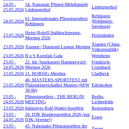
24.05
-
34. Nationale Pfingst-Mehrkämpfe
Limburgerhof
25.05.2026
Limburgerhof
Rehlingen
61. Internationales Pfingstsportfest
24.05.2026
(Rehlingen-
Rehlingen
Siersburg)
Heinz Roloff-Stabhochsprung-
23.05.2026
Holzminden
Meeting 2026
Xiamen (China,
23.05.2026
Xiamen | Diamond League Meeting
Volksrepublik)
23.05.2026
B u S Kurpfalz Gala
Weinheim
23.05
-
22. Int. Sparkassen Hammerwurf-
Fränkisch-
24.05.2026
Meeting 2026
Crumbach
23.05.2026
21. BORSIG-Meeting
Gladbeck
46. MASTERS-SPORTFEST mit
23.05.2026
Pfalzmeisterschaften Masters (M/W
Edenkoben
30-90)
23.05
-
Pfingstsportfest - THE BERLIN
Berlin-
24.05.2026
MEETING
Lichterfelde
23.05.2026
Inklusives Rolf-Watter-Sportfest
Regensburg
23.05
-
20. DJK Bundessportfest 2026 (nur
Essen
24.05.2026
DJK-Vereine!)
23.05
-
45. Nationales Pfingstsportfest der
Zeven