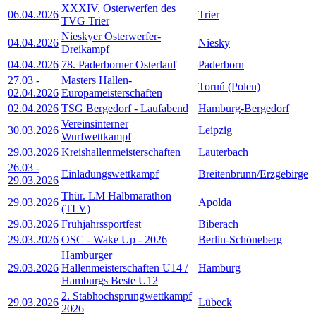
XXXIV. Osterwerfen des
06.04.2026
Trier
TVG Trier
Nieskyer Osterwerfer-
04.04.2026
Niesky
Dreikampf
04.04.2026
78. Paderborner Osterlauf
Paderborn
27.03
-
Masters Hallen-
Toruń (Polen)
02.04.2026
Europameisterschaften
02.04.2026
TSG Bergedorf - Laufabend
Hamburg-Bergedorf
Vereinsinterner
30.03.2026
Leipzig
Wurfwettkampf
29.03.2026
Kreishallenmeisterschaften
Lauterbach
26.03
-
Einladungswettkampf
Breitenbrunn/Erzgebirge
29.03.2026
Thür. LM Halbmarathon
29.03.2026
Apolda
(TLV)
29.03.2026
Frühjahrssportfest
Biberach
29.03.2026
OSC - Wake Up - 2026
Berlin-Schöneberg
Hamburger
29.03.2026
Hallenmeisterschaften U14 /
Hamburg
Hamburgs Beste U12
2. Stabhochsprungwettkampf
29.03.2026
Lübeck
2026