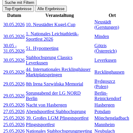
Suche mit Filtern
Top-Ergebnisse
Alle Ergebnisse
Datum
Veranstaltung
Ort
Neustädt
30.05.2026
10. Neustädter Kugel-Cup
(Gerstungen)
1. Nationales Leichtathletik-
30.05.2026
Minden
Sportfest 2026
30.05
-
Götzis
51. Hypomeeting
31.05.2026
(Österreich)
Stabhochsprung Classics
30.05.2026
Leverkusen
Leverkusen
44. Internationales Recklinghäuser
29.05.2026
Recklinghausen
Marktplatzspringen
Bydgoszcz
29.05.2026
8th Irena Szewińska Memorial
(Polen)
Sprungabend der LG NORD
Berlin-
29.05.2026
Berlin
Reinickendorf
29.05.2026
Nacht von Hasbergen
Hasbergen
27.05.2026
Abendsportfest Stabhochsprung
Potsdam
25.05.2026
39. Großes LGM Pfingstsportfest
Mönchengladbach
25.05.2026
Pfingstsportfest
Mannheim
25.05.2026
Nationales Stabhochsprungmeeting
Neubulach