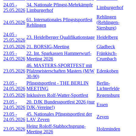
24.05
-
34. Nationale Pfingst-Mehrkämpfe
Limburgerhof
25.05.2026
Limburgerhof
Rehlingen
61. Internationales Pfingstsportfest
24.05.2026
(Rehlingen-
Rehlingen
Siersburg)
24.05
-
23. Heidelberger Qualifikationstage
Heidelberg
25.05.2026
23.05.2026
21. BORSIG-Meeting
Gladbeck
23.05
-
22. Int. Sparkassen Hammerwurf-
Fränkisch-
24.05.2026
Meeting 2026
Crumbach
46. MASTERS-SPORTFEST mit
23.05.2026
Pfalzmeisterschaften Masters (M/W
Edenkoben
30-90)
23.05
-
Pfingstsportfest - THE BERLIN
Berlin-
24.05.2026
MEETING
Lichterfelde
23.05.2026
Inklusives Rolf-Watter-Sportfest
Regensburg
23.05
-
20. DJK Bundessportfest 2026 (nur
Essen
24.05.2026
DJK-Vereine!)
23.05
-
45. Nationales Pfingstsportfest der
Zeven
24.05.2026
LAV Zeven
Heinz Roloff-Stabhochsprung-
23.05.2026
Holzminden
Meeting 2026