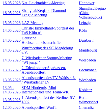
16.05.2026
Nat. Leichtathletik-Meeting
Hannover
Shanghai/Keqiao
Shanghai/Keqiao | Diamond
16.05.2026
(China,
League Meeting
Volksrepublik)
15.05.2026
LAZ Meeting
Leipzig
Christi-Himmelfahrt-Sportfest des
14.05.2026
Köln
TuS Köln rrh
Deutsche
14.05.2026
Duisburg
Hochschulmeisterschaften
Wurfmeeting des SC Magdeburg
14.05.2026
Magdeburg
e.V.
7. Wiesbadener Sprung-Meeting
14.05.2026
Wiesbaden
"WI jump!"
2. Edenkobener Sparkassen-
13.05.2026
Edenkoben
Abendsportfest
Abendsportfest des TV Waldstraße
13.05.2026
Wiesbaden
/ Wiesbadener LV
13.05
-
SDM Hindernis, Mini
Koblenz
14.05.2026
Internationales und Team-WK
1. Abendsportfest des Berliner SV
Berlin-
13.05.2026
1892
Wilmersdorf
12.05.2026
Abendsportfest Wurf I
Chemnitz