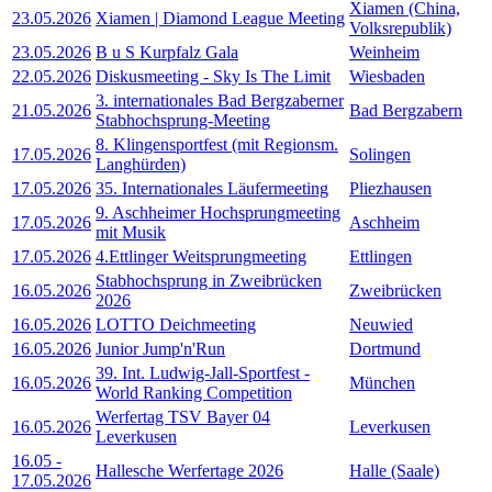
Xiamen (China,
23.05.2026
Xiamen | Diamond League Meeting
Volksrepublik)
23.05.2026
B u S Kurpfalz Gala
Weinheim
22.05.2026
Diskusmeeting - Sky Is The Limit
Wiesbaden
3. internationales Bad Bergzaberner
21.05.2026
Bad Bergzabern
Stabhochsprung-Meeting
8. Klingensportfest (mit Regionsm.
17.05.2026
Solingen
Langhürden)
17.05.2026
35. Internationales Läufermeeting
Pliezhausen
9. Aschheimer Hochsprungmeeting
17.05.2026
Aschheim
mit Musik
17.05.2026
4.Ettlinger Weitsprungmeeting
Ettlingen
Stabhochsprung in Zweibrücken
16.05.2026
Zweibrücken
2026
16.05.2026
LOTTO Deichmeeting
Neuwied
16.05.2026
Junior Jump'n'Run
Dortmund
39. Int. Ludwig-Jall-Sportfest -
16.05.2026
München
World Ranking Competition
Werfertag TSV Bayer 04
16.05.2026
Leverkusen
Leverkusen
16.05
-
Hallesche Werfertage 2026
Halle (Saale)
17.05.2026