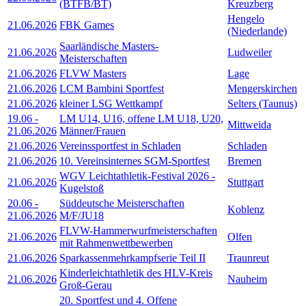
(BTFB/BT)
Kreuzberg
Hengelo
21.06.2026
FBK Games
(Niederlande)
Saarländische Masters-
21.06.2026
Ludweiler
Meisterschaften
21.06.2026
FLVW Masters
Lage
21.06.2026
LCM Bambini Sportfest
Mengerskirchen
21.06.2026
kleiner LSG Wettkampf
Selters (Taunus)
19.06
-
LM U14, U16, offene LM U18, U20,
Mittweida
21.06.2026
Männer/Frauen
21.06.2026
Vereinssportfest in Schladen
Schladen
21.06.2026
10. Vereinsinternes SGM-Sportfest
Bremen
WGV Leichtathletik-Festival 2026 -
21.06.2026
Stuttgart
Kugelstoß
20.06
-
Süddeutsche Meisterschaften
Koblenz
21.06.2026
M/F/JU18
FLVW-Hammerwurfmeisterschaften
21.06.2026
Olfen
mit Rahmenwettbewerben
21.06.2026
Sparkassenmehrkampfserie Teil II
Traunreut
Kinderleichtathletik des HLV-Kreis
21.06.2026
Nauheim
Groß-Gerau
20. Sportfest und 4. Offene