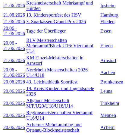
Kreismeisterschaft Mehrkampf und
21.06.2026
Ipsheim
Hürden
21.06.2026
13. Kindersportfest des HSV
Hamburg
21.06.2026
3. Sparkassen Grand-Prix 2026
Flieden
20.06
-
Tage der Überflieger
Essen
21.06.2026
BLV-Meisterschaften
20.06
-
Mehrkampf/Block U16/ Vierkampf
Engen
21.06.2026
U14
KM Einzel-Meisterschaften in
21.06.2026
Arnstorf
Arnstorf
20.06
-
Nordrhein Meisterschaften 2026
Aachen
21.06.2026
U14/U18
20.06.2026
43. Leichtathletik Sportfest
Brunkensen
19. Kreis-Kinder- und Jugendspiele
20.06.2026
Leuna
2026
Allgäuer Meisterschaft
20.06.2026
Türkheim
M/F/U20/U18/U16/U14
Regionsmeisterschaften Vierkampf
20.06.2026
Meppen
U16/U14
Acherner Mehrkampftag und
20.06.2026
Achern
Ortenau-Blockmeisterschaft