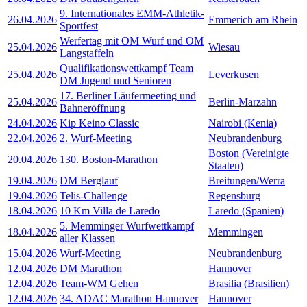
9. Internationales EMM-Athletik-
26.04.2026
Emmerich am Rhein
Sportfest
Werfertag mit OM Wurf und OM
25.04.2026
Wiesau
Langstaffeln
Qualifikationswettkampf Team
25.04.2026
Leverkusen
DM Jugend und Senioren
17. Berliner Läufermeeting und
25.04.2026
Berlin-Marzahn
Bahneröffnung
24.04.2026
Kip Keino Classic
Nairobi (Kenia)
22.04.2026
2. Wurf-Meeting
Neubrandenburg
Boston (Vereinigte
20.04.2026
130. Boston-Marathon
Staaten)
19.04.2026
DM Berglauf
Breitungen/Werra
19.04.2026
Telis-Challenge
Regensburg
18.04.2026
10 Km Villa de Laredo
Laredo (Spanien)
5. Memminger Wurfwettkampf
18.04.2026
Memmingen
aller Klassen
15.04.2026
Wurf-Meeting
Neubrandenburg
12.04.2026
DM Marathon
Hannover
12.04.2026
Team-WM Gehen
Brasilia (Brasilien)
12.04.2026
34. ADAC Marathon Hannover
Hannover