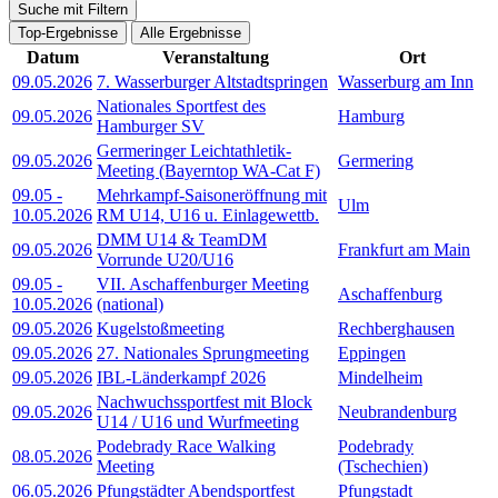
Suche mit Filtern
Top-Ergebnisse
Alle Ergebnisse
Datum
Veranstaltung
Ort
09.05.2026
7. Wasserburger Altstadtspringen
Wasserburg am Inn
Nationales Sportfest des
09.05.2026
Hamburg
Hamburger SV
Germeringer Leichtathletik-
09.05.2026
Germering
Meeting (Bayerntop WA-Cat F)
09.05
-
Mehrkampf-Saisoneröffnung mit
Ulm
10.05.2026
RM U14, U16 u. Einlagewettb.
DMM U14 & TeamDM
09.05.2026
Frankfurt am Main
Vorrunde U20/U16
09.05
-
VII. Aschaffenburger Meeting
Aschaffenburg
10.05.2026
(national)
09.05.2026
Kugelstoßmeeting
Rechberghausen
09.05.2026
27. Nationales Sprungmeeting
Eppingen
09.05.2026
IBL-Länderkampf 2026
Mindelheim
Nachwuchssportfest mit Block
09.05.2026
Neubrandenburg
U14 / U16 und Wurfmeeting
Podebrady Race Walking
Podebrady
08.05.2026
Meeting
(Tschechien)
06.05.2026
Pfungstädter Abendsportfest
Pfungstadt