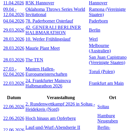
11.04.2026
R5K Hannover
Hannover
09.04
-
Oklahoma Throws Series World
Ramona (Vereinigte
12.04.2026
Invitational
Staaten)
04.04.2026
78. Paderborner Osterlauf
Paderborn
42. GENERALI BERLINER
29.03.2026
Berlin
HALBMARATHON
28.03.2026
10. Werler Frühlingslauf
Werl
Melbourne
28.03.2026
Maurie Plant Meet
(Australien)
San Juan Capistrano
28.03.2026
The TEN
(Vereinigte Staaten)
27.03
-
Masters Hallen-
Toruń (Polen)
02.04.2026
Europameisterschaften
24. Frankfurter Mainova
22.03.2026
Frankfurt am Main
Halbmarathon 2026
Datum
Veranstaltung
Ort
2. Rundenwettkampf 2026 in Soltau -
22.06.2026
Soltau
Heidekreis (Nord)
Hamburg
22.06.2026
Hoch hinaus am Opferberg
Neugraben
Lauf-und-Wurf-Abendserie II
Berlin-
22.06.2026