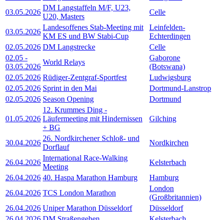
DM Langstaffeln M/F, U23,
03.05.2026
Celle
U20, Masters
Landesoffenes Stab-Meeting mit
Leinfelden-
03.05.2026
KM ES und BW Stabi-Cup
Echterdingen
02.05.2026
DM Langstrecke
Celle
02.05
-
Gaborone
World Relays
03.05.2026
(Botswana)
02.05.2026
Rüdiger-Zentgraf-Sportfest
Ludwigsburg
02.05.2026
Sprint in den Mai
Dortmund-Lanstrop
02.05.2026
Season Opening
Dortmund
12. Krummes Ding -
01.05.2026
Läufermeeting mit Hindernissen
Gilching
+ BG
26. Nordkirchener Schloß- und
30.04.2026
Nordkirchen
Dorflauf
International Race-Walking
26.04.2026
Kelsterbach
Meeting
26.04.2026
40. Haspa Marathon Hamburg
Hamburg
London
26.04.2026
TCS London Marathon
(Großbritannien)
26.04.2026
Uniper Marathon Düsseldorf
Düsseldorf
26.04.2026
DM Straßengehen
Kelsterbach