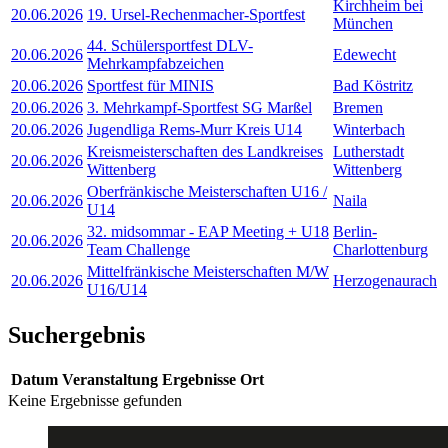
Kirchheim bei
20.06.2026
19. Ursel-Rechenmacher-Sportfest
München
44. Schülersportfest DLV-
20.06.2026
Edewecht
Mehrkampfabzeichen
20.06.2026
Sportfest für MINIS
Bad Köstritz
20.06.2026
3. Mehrkampf-Sportfest SG Marßel
Bremen
20.06.2026
Jugendliga Rems-Murr Kreis U14
Winterbach
Kreismeisterschaften des Landkreises
Lutherstadt
20.06.2026
Wittenberg
Wittenberg
Oberfränkische Meisterschaften U16 /
20.06.2026
Naila
U14
32. midsommar - EAP Meeting + U18
Berlin-
20.06.2026
Team Challenge
Charlottenburg
Mittelfränkische Meisterschaften M/W
20.06.2026
Herzogenaurach
U16/U14
Suchergebnis
Datum
Veranstaltung
Ergebnisse
Ort
Keine Ergebnisse gefunden