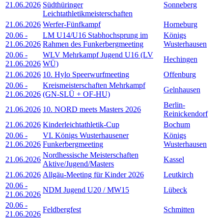
21.06.2026
Südthüringer
Sonneberg
Leichtathletikmeisterschaften
21.06.2026
Werfer-Fünfkampf
Horneburg
20.06
-
LM U14/U16 Stabhochsprung im
Königs
21.06.2026
Rahmen des Funkerbergmeeting
Wusterhausen
20.06
-
WLV Mehrkampf Jugend U16 (LV
Hechingen
21.06.2026
WÜ)
21.06.2026
10. Hylo Speerwurfmeeting
Offenburg
20.06
-
Kreismeisterschaften Mehrkampf
Gelnhausen
21.06.2026
(GN-SLÜ + OF-HU)
Berlin-
21.06.2026
10. NORD meets Masters 2026
Reinickendorf
21.06.2026
Kinderleichtathletik-Cup
Bochum
20.06
-
VI. Königs Wusterhausener
Königs
21.06.2026
Funkerbergmeeting
Wusterhausen
Nordhessische Meisterschaften
21.06.2026
Kassel
Aktive/Jugend/Masters
21.06.2026
Allgäu-Meeting für Kinder 2026
Leutkirch
20.06
-
NDM Jugend U20 / MW15
Lübeck
21.06.2026
20.06
-
Feldbergfest
Schmitten
21.06.2026