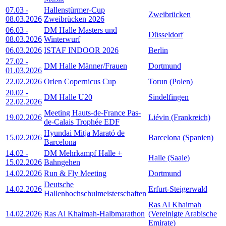
07.03
-
Hallenstürmer-Cup
Zweibrücken
08.03.2026
Zweibrücken 2026
06.03
-
DM Halle Masters und
Düsseldorf
08.03.2026
Winterwurf
06.03.2026
ISTAF INDOOR 2026
Berlin
27.02
-
DM Halle Männer/Frauen
Dortmund
01.03.2026
22.02.2026
Orlen Copernicus Cup
Torun (Polen)
20.02
-
DM Halle U20
Sindelfingen
22.02.2026
Meeting Hauts-de-France Pas-
19.02.2026
Liévin (Frankreich)
de-Calais Trophée EDF
Hyundai Mitja Marató de
15.02.2026
Barcelona (Spanien)
Barcelona
14.02
-
DM Mehrkampf Halle +
Halle (Saale)
15.02.2026
Bahngehen
14.02.2026
Run & Fly Meeting
Dortmund
Deutsche
14.02.2026
Erfurt-Steigerwald
Hallenhochschulmeisterschaften
Ras Al Khaimah
14.02.2026
Ras Al Khaimah-Halbmarathon
(Vereinigte Arabische
Emirate)