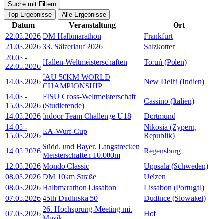
Suche mit Filtern
Top-Ergebnisse
Alle Ergebnisse
Datum
Veranstaltung
Ort
22.03.2026
DM Halbmarathon
Frankfurt
21.03.2026
33. Sälzerlauf 2026
Salzkotten
20.03
-
Hallen-Weltmeisterschaften
Toruń (Polen)
22.03.2026
IAU 50KM WORLD
14.03.2026
New Delhi (Indien)
CHAMPIONSHIP
14.03
-
FISU Cross-Weltmeisterschaft
Cassino (Italien)
15.03.2026
(Studierende)
14.03.2026
Indoor Team Challenge U18
Dortmund
14.03
-
Nikosia (Zypern,
EA-Wurf-Cup
15.03.2026
Republik)
Südd. und Bayer. Langstrecken
14.03.2026
Regensburg
Meisterschaften 10.000m
12.03.2026
Mondo Classic
Uppsala (Schweden)
08.03.2026
DM 10km Straße
Uelzen
08.03.2026
Halbmarathon Lissabon
Lissabon (Portugal)
07.03.2026
45th Dudinska 50
Dudince (Slowakei)
26. Hochsprung-Meeting mit
07.03.2026
Hof
Musik