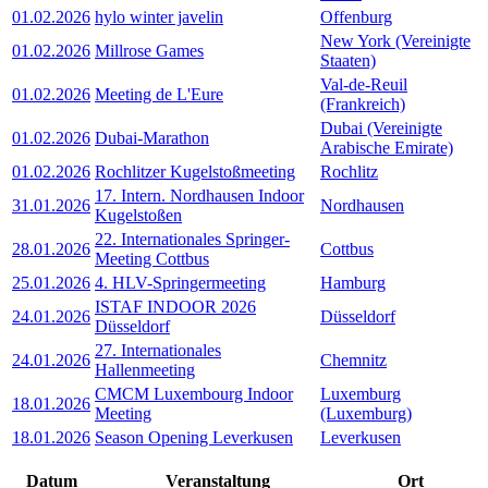
01.02.2026
hylo winter javelin
Offenburg
New York (Vereinigte
01.02.2026
Millrose Games
Staaten)
Val-de-Reuil
01.02.2026
Meeting de L'Eure
(Frankreich)
Dubai (Vereinigte
01.02.2026
Dubai-Marathon
Arabische Emirate)
01.02.2026
Rochlitzer Kugelstoßmeeting
Rochlitz
17. Intern. Nordhausen Indoor
31.01.2026
Nordhausen
Kugelstoßen
22. Internationales Springer-
28.01.2026
Cottbus
Meeting Cottbus
25.01.2026
4. HLV-Springermeeting
Hamburg
ISTAF INDOOR 2026
24.01.2026
Düsseldorf
Düsseldorf
27. Internationales
24.01.2026
Chemnitz
Hallenmeeting
CMCM Luxembourg Indoor
Luxemburg
18.01.2026
Meeting
(Luxemburg)
18.01.2026
Season Opening Leverkusen
Leverkusen
Datum
Veranstaltung
Ort