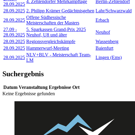
4. Zehlendorfer Mehrkampftage
Berlin-Zehlendorf
28.09.2025
28.09.2025
2. Philipp Krämer Gedächtnisgehen
Lahr/Schwarzwald
Offene Südhessische
28.09.2025
Erbach
Meisterschaften der Masters
27.09
-
5. Sparkassen Grand-Prix 2025
Neuhof
28.09.2025
Neuhof, U8 und älter
28.09.2025
Regionsvergleichskämpfe
Wassenberg
28.09.2025
Hammerwurf-Meeting
Baienfurt
NLV+BLV - Meisterschaft Team-
28.09.2025
Lingen (Ems)
LM
Suchergebnis
Datum
Veranstaltung
Ergebnisse
Ort
Keine Ergebnisse gefunden