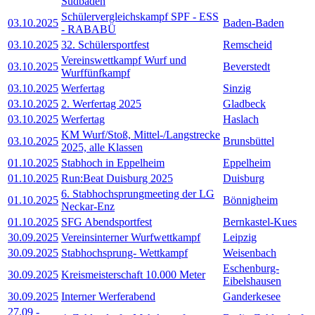
Südbaden
Schülervergleichskampf SPF - ESS
03.10.2025
Baden-Baden
- RABABÜ
03.10.2025
32. Schülersportfest
Remscheid
Vereinswettkampf Wurf und
03.10.2025
Beverstedt
Wurffünfkampf
03.10.2025
Werfertag
Sinzig
03.10.2025
2. Werfertag 2025
Gladbeck
03.10.2025
Werfertag
Haslach
KM Wurf/Stoß, Mittel-/Langstrecke
03.10.2025
Brunsbüttel
2025, alle Klassen
01.10.2025
Stabhoch in Eppelheim
Eppelheim
01.10.2025
Run:Beat Duisburg 2025
Duisburg
6. Stabhochsprungmeeting der LG
01.10.2025
Bönnigheim
Neckar-Enz
01.10.2025
SFG Abendsportfest
Bernkastel-Kues
30.09.2025
Vereinsinterner Wurfwettkampf
Leipzig
30.09.2025
Stabhochsprung- Wettkampf
Weisenbach
Eschenburg-
30.09.2025
Kreismeisterschaft 10.000 Meter
Eibelshausen
30.09.2025
Interner Werferabend
Ganderkesee
27.09
-