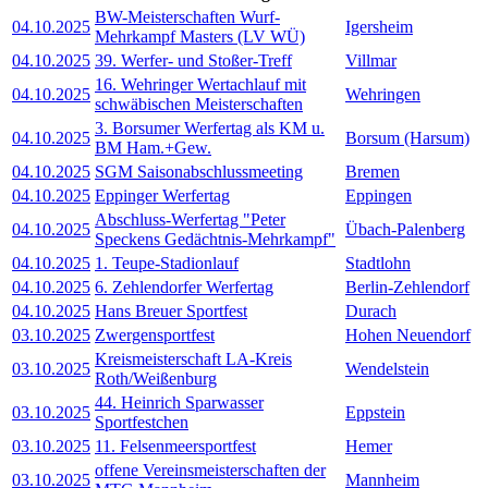
BW-Meisterschaften Wurf-
04.10.2025
Igersheim
Mehrkampf Masters (LV WÜ)
04.10.2025
39. Werfer- und Stoßer-Treff
Villmar
16. Wehringer Wertachlauf mit
04.10.2025
Wehringen
schwäbischen Meisterschaften
3. Borsumer Werfertag als KM u.
04.10.2025
Borsum (Harsum)
BM Ham.+Gew.
04.10.2025
SGM Saisonabschlussmeeting
Bremen
04.10.2025
Eppinger Werfertag
Eppingen
Abschluss-Werfertag "Peter
04.10.2025
Übach-Palenberg
Speckens Gedächtnis-Mehrkampf"
04.10.2025
1. Teupe-Stadionlauf
Stadtlohn
04.10.2025
6. Zehlendorfer Werfertag
Berlin-Zehlendorf
04.10.2025
Hans Breuer Sportfest
Durach
03.10.2025
Zwergensportfest
Hohen Neuendorf
Kreismeisterschaft LA-Kreis
03.10.2025
Wendelstein
Roth/Weißenburg
44. Heinrich Sparwasser
03.10.2025
Eppstein
Sportfestchen
03.10.2025
11. Felsenmeersportfest
Hemer
offene Vereinsmeisterschaften der
03.10.2025
Mannheim