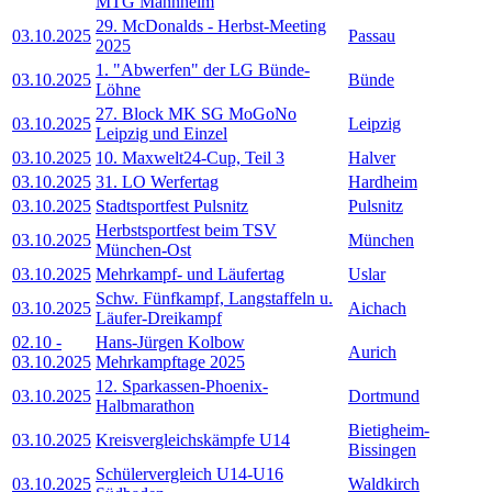
MTG Mannheim
29. McDonalds - Herbst-Meeting
03.10.2025
Passau
2025
1. "Abwerfen" der LG Bünde-
03.10.2025
Bünde
Löhne
27. Block MK SG MoGoNo
03.10.2025
Leipzig
Leipzig und Einzel
03.10.2025
10. Maxwelt24-Cup, Teil 3
Halver
03.10.2025
31. LO Werfertag
Hardheim
03.10.2025
Stadtsportfest Pulsnitz
Pulsnitz
Herbstsportfest beim TSV
03.10.2025
München
München-Ost
03.10.2025
Mehrkampf- und Läufertag
Uslar
Schw. Fünfkampf, Langstaffeln u.
03.10.2025
Aichach
Läufer-Dreikampf
02.10
-
Hans-Jürgen Kolbow
Aurich
03.10.2025
Mehrkampftage 2025
12. Sparkassen-Phoenix-
03.10.2025
Dortmund
Halbmarathon
Bietigheim-
03.10.2025
Kreisvergleichskämpfe U14
Bissingen
Schülervergleich U14-U16
03.10.2025
Waldkirch