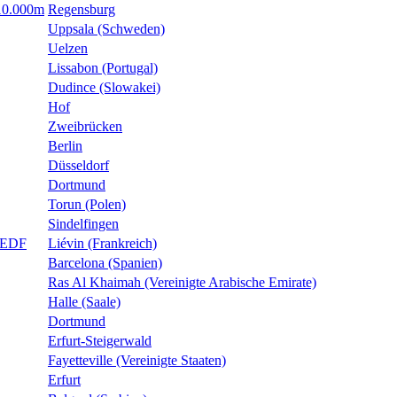
 10.000m
Regensburg
Uppsala (Schweden)
Uelzen
Lissabon (Portugal)
Dudince (Slowakei)
Hof
Zweibrücken
Berlin
Düsseldorf
Dortmund
Torun (Polen)
Sindelfingen
e EDF
Liévin (Frankreich)
Barcelona (Spanien)
Ras Al Khaimah (Vereinigte Arabische Emirate)
Halle (Saale)
Dortmund
Erfurt-Steigerwald
Fayetteville (Vereinigte Staaten)
Erfurt