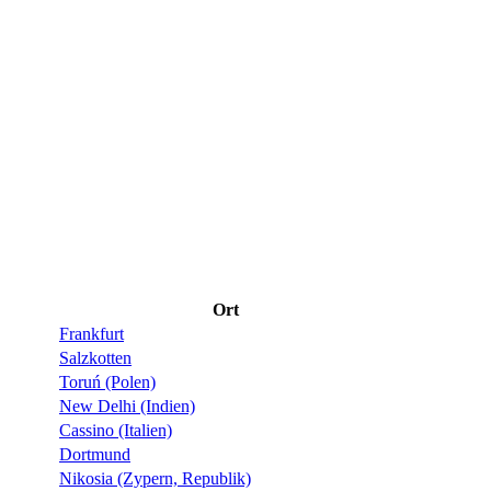
Ort
Frankfurt
Salzkotten
Toruń (Polen)
New Delhi (Indien)
Cassino (Italien)
Dortmund
Nikosia (Zypern, Republik)