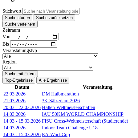
Stichwort
Suche starten
Suche zurücksetzen
Suche verfeinern
Zeitraum
Von
Bis
Veranstaltungstyp
Region
Suche mit Filtern
Top-Ergebnisse
Alle Ergebnisse
Datum
Veranstaltung
22.03.2026
DM Halbmarathon
21.03.2026
33. Sälzerlauf 2026
20.03
-
22.03.2026
Hallen-Weltmeisterschaften
14.03.2026
IAU 50KM WORLD CHAMPIONSHIP
14.03
-
15.03.2026
FISU Cross-Weltmeisterschaft (Studierende)
14.03.2026
Indoor Team Challenge U18
14.03
-
15.03.2026
EA-Wurf-Cup