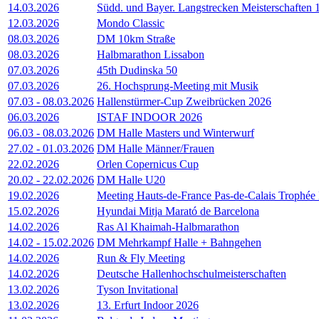
14.03.2026
Südd. und Bayer. Langstrecken Meisterschaften
12.03.2026
Mondo Classic
08.03.2026
DM 10km Straße
08.03.2026
Halbmarathon Lissabon
07.03.2026
45th Dudinska 50
07.03.2026
26. Hochsprung-Meeting mit Musik
07.03
-
08.03.2026
Hallenstürmer-Cup Zweibrücken 2026
06.03.2026
ISTAF INDOOR 2026
06.03
-
08.03.2026
DM Halle Masters und Winterwurf
27.02
-
01.03.2026
DM Halle Männer/Frauen
22.02.2026
Orlen Copernicus Cup
20.02
-
22.02.2026
DM Halle U20
19.02.2026
Meeting Hauts-de-France Pas-de-Calais Trophé
15.02.2026
Hyundai Mitja Marató de Barcelona
14.02.2026
Ras Al Khaimah-Halbmarathon
14.02
-
15.02.2026
DM Mehrkampf Halle + Bahngehen
14.02.2026
Run & Fly Meeting
14.02.2026
Deutsche Hallenhochschulmeisterschaften
13.02.2026
Tyson Invitational
13.02.2026
13. Erfurt Indoor 2026