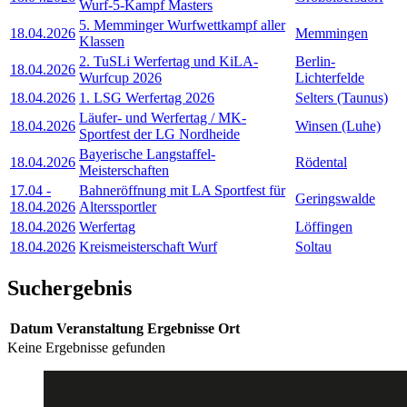
Wurf-5-Kampf Masters
5. Memminger Wurfwettkampf aller
18.04.2026
Memmingen
Klassen
2. TuSLi Werfertag und KiLA-
Berlin-
18.04.2026
Wurfcup 2026
Lichterfelde
18.04.2026
1. LSG Werfertag 2026
Selters (Taunus)
Läufer- und Werfertag / MK-
18.04.2026
Winsen (Luhe)
Sportfest der LG Nordheide
Bayerische Langstaffel-
18.04.2026
Rödental
Meisterschaften
17.04
-
Bahneröffnung mit LA Sportfest für
Geringswalde
18.04.2026
Alterssportler
18.04.2026
Werfertag
Löffingen
18.04.2026
Kreismeisterschaft Wurf
Soltau
Suchergebnis
Datum
Veranstaltung
Ergebnisse
Ort
Keine Ergebnisse gefunden