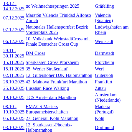
13.12
-
ttc Weihnachtsspringen 2025
Gräfelfing
14.12.2025
Maratón Valencia Trinidad Alfonso
Valencia
07.12.2025
Zurich
(Spanien)
Nationales Hallensportfest Bezirk
Ludwigshafen am
07.12.2025
Vorderpfalz 2025
Rhein
10. Volksbank WeinstadtCross mit
06.12.2025
Weinstadt
Finale Deutscher Cross Cup
29.11
-
DM Cross
Darmstadt
30.11.2025
15.11.2025
Sparkassen Cross Pforzheim
Pforzheim
15.11.2025
35. Werler Straßenlauf
Werl
02.11.2025
12. Gütersloher DJK Halbmarathon
Gütersloh
26.10.2025
42. Mainova Frankfurt Marathon
Frankfurt
25.10.2025
Lusatian Race Walking
Zittau
Amsterdam
19.10.2025
TCS Amsterdam Marathon
(Niederlande)
08.10
-
EMACS Masters
Madeira
19.10.2025
Europameisterschaften
(Portugal)
05.10.2025
27. Generali Köln Marathon
Köln
12. Sparkassen-Phoenix-
03.10.2025
Dortmund
Halbmarathon