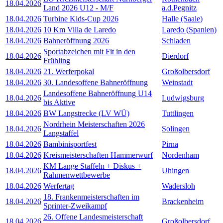
18.04.2026
Land 2026 U12 - M/F
a.d.Pegnitz
18.04.2026
Turbine Kids-Cup 2026
Halle (Saale)
18.04.2026
10 Km Villa de Laredo
Laredo (Spanien)
18.04.2026
Bahneröffnung 2026
Schladen
Sportabzeichen mit Fit in den
18.04.2026
Dierdorf
Frühling
18.04.2026
21. Werferpokal
Großolbersdorf
18.04.2026
30. Landesoffene Bahneröffnung
Weinstadt
Landesoffene Bahneröffnung U14
18.04.2026
Ludwigsburg
bis Aktive
18.04.2026
BW Langstrecke (LV WÜ)
Tuttlingen
Nordrhein Meisterschaften 2026
18.04.2026
Solingen
Langstaffel
18.04.2026
Bambinisportfest
Pirna
18.04.2026
Kreismeisterschaften Hammerwurf
Nordenham
KM Lange Staffeln + Diskus +
18.04.2026
Uhingen
Rahmenwettbewerbe
18.04.2026
Werfertag
Wadersloh
18. Frankenmeisterschaften im
18.04.2026
Brackenheim
Sprinter-Zweikampf
26. Offene Landesmeisterschaft
18.04.2026
Großolbersdorf