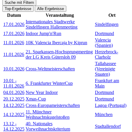
Suche mit Filtern
Top-Ergebnisse
Alle Ergebnisse
Datum
Veranstaltung
Ort
Internationales Stadtwerke
17.01.2026
Sindelfingen
Sindelfingen Hallenmeeting
17.01.2026
Indoor Jump'n'Run
Dortmund
Valencia
11.01.2026
10K Valencia Ibercaja by Kiprun
(Spanien)
21. Sparkassen-Hochsprungmeeting
Herzebrock-
11.01.2026
der LG Kreis Gütersloh 09
Clarholz
Tallahassee
10.01.2026
Cross-Weltmeisterschaften
(Vereinigte
Staaten)
10.01
-
Frankfurt am
6. Frankfurter WinterCup
11.01.2026
Main
04.01.2026
New Year Indoor
Dortmund
20.12.2025
Xmas-Cup
Dortmund
14.12.2025
Cross-Europameisterschaften
Lagoa (Portugal)
11. Münchner
14.12.2025
München
Weihnachtskugelstoßen
13.12
-
40. Nationales
Stadtallendorf
14.12.2025
Vorweihnachtskriterium