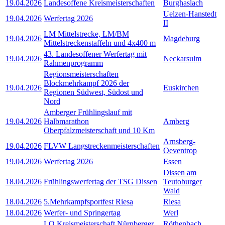
19.04.2026
Landesoffene Kreismeisterschaften
Burghaslach
Uelzen-Hanstedt
19.04.2026
Werfertag 2026
II
LM Mittelstrecke, LM/BM
19.04.2026
Magdeburg
Mittelstreckenstaffeln und 4x400 m
43. Landesoffener Werfertag mit
19.04.2026
Neckarsulm
Rahmenprogramm
Regionsmeisterschaften
Blockmehrkampf 2026 der
19.04.2026
Euskirchen
Regionen Südwest, Südost und
Nord
Amberger Frühlingslauf mit
19.04.2026
Halbmarathon
Amberg
Oberpfalzmeisterschaft und 10 Km
Arnsberg-
19.04.2026
FLVW Langstreckenmeisterschaften
Oeventrop
19.04.2026
Werfertag 2026
Essen
Dissen am
18.04.2026
Frühlingswerfertag der TSG Dissen
Teutoburger
Wald
18.04.2026
5.Mehrkampfsportfest Riesa
Riesa
18.04.2026
Werfer- und Springertag
Werl
LO Kreismeisterschaft Nürnberger
Röthenbach