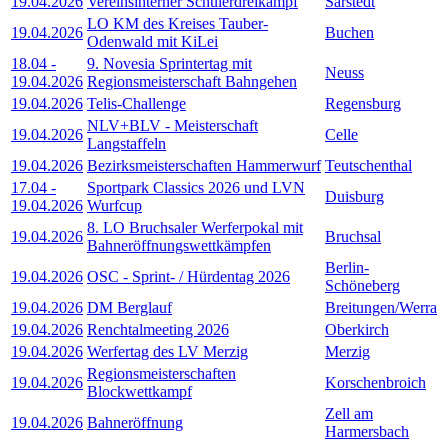
19.04.2026
Vereinsinterner Schülerdreikampf
Sarstedt
LO KM des Kreises Tauber-
19.04.2026
Buchen
Odenwald mit KiLei
18.04
-
9. Novesia Sprintertag mit
Neuss
19.04.2026
Regionsmeisterschaft Bahngehen
19.04.2026
Telis-Challenge
Regensburg
NLV+BLV - Meisterschaft
19.04.2026
Celle
Langstaffeln
19.04.2026
Bezirksmeisterschaften Hammerwurf
Teutschenthal
17.04
-
Sportpark Classics 2026 und LVN
Duisburg
19.04.2026
Wurfcup
8. LO Bruchsaler Werferpokal mit
19.04.2026
Bruchsal
Bahneröffnungswettkämpfen
Berlin-
19.04.2026
OSC - Sprint- / Hürdentag 2026
Schöneberg
19.04.2026
DM Berglauf
Breitungen/Werra
19.04.2026
Renchtalmeeting 2026
Oberkirch
19.04.2026
Werfertag des LV Merzig
Merzig
Regionsmeisterschaften
19.04.2026
Korschenbroich
Blockwettkampf
Zell am
19.04.2026
Bahneröffnung
Harmersbach