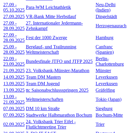
27.09
-
Neu-Delhi
Para-WM Leichtathletik
05.10.2025
(Indien)
27.09.2025
VR-Bank Mitte Herbstlauf
Dingelstädt
27.09
-
27. Internationaler Jedermann-
Herzogenaurach
28.09.2025
Zehnkampf
27.09
-
Fest der 1000 Zwerge
Hamburg
28.09.2025
25.09
-
Berglauf- und Trailrunning
Canfranc
28.09.2025
Weltmeisterschaft
(Spanien)
22.09
-
Berlin-
Bundesfinale JTFO und JTFP 2025
23.09.2025
Charlottenburg
21.09.2025
23. Volksbank-Münster-Marathon
Münster
14.09.2025
Team DM Masters
Leverkusen
13.09.2025
Team DM Jugend
Leverkusen
13.09.2025
ttc Saisonabschlussspringen 2025
Gräfelfing
13.09
-
Weltmeisterschaften
Tokio (Japan)
21.09.2025
07.09.2025
DM 10 km Straße
Siegburg
07.09.2025
Stadtwerke Halbmarathon Bochum
Bochum-Mitte
24. Volksbank Trier Eifel -
02.09.2025
Trier
Flutlichtmeeting Trier