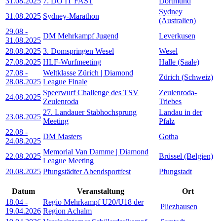
31.08.2025
7. DO IT FAST
Dortmund
Sydney
31.08.2025
Sydney-Marathon
(Australien)
29.08
-
DM Mehrkampf Jugend
Leverkusen
31.08.2025
28.08.2025
3. Domspringen Wesel
Wesel
27.08.2025
HLF-Wurfmeeting
Halle (Saale)
27.08
-
Weltklasse Zürich | Diamond
Zürich (Schweiz)
28.08.2025
League Finale
Speerwurf Challenge des TSV
Zeulenroda-
24.08.2025
Zeulenroda
Triebes
27. Landauer Stabhochsprung
Landau in der
23.08.2025
Meeting
Pfalz
22.08
-
DM Masters
Gotha
24.08.2025
Memorial Van Damme | Diamond
22.08.2025
Brüssel (Belgien)
League Meeting
20.08.2025
Pfungstädter Abendsportfest
Pfungstadt
Datum
Veranstaltung
Ort
18.04
-
Regio Mehrkampf U20/U18 der
Pliezhausen
19.04.2026
Region Achalm