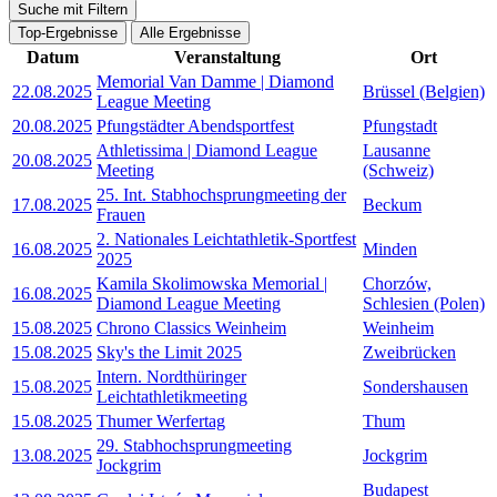
Suche mit Filtern
Top-Ergebnisse
Alle Ergebnisse
Datum
Veranstaltung
Ort
Memorial Van Damme | Diamond
22.08.2025
Brüssel (Belgien)
League Meeting
20.08.2025
Pfungstädter Abendsportfest
Pfungstadt
Athletissima | Diamond League
Lausanne
20.08.2025
Meeting
(Schweiz)
25. Int. Stabhochsprungmeeting der
17.08.2025
Beckum
Frauen
2. Nationales Leichtathletik-Sportfest
16.08.2025
Minden
2025
Kamila Skolimowska Memorial |
Chorzów,
16.08.2025
Diamond League Meeting
Schlesien (Polen)
15.08.2025
Chrono Classics Weinheim
Weinheim
15.08.2025
Sky's the Limit 2025
Zweibrücken
Intern. Nordthüringer
15.08.2025
Sondershausen
Leichtathletikmeeting
15.08.2025
Thumer Werfertag
Thum
29. Stabhochsprungmeeting
13.08.2025
Jockgrim
Jockgrim
Budapest