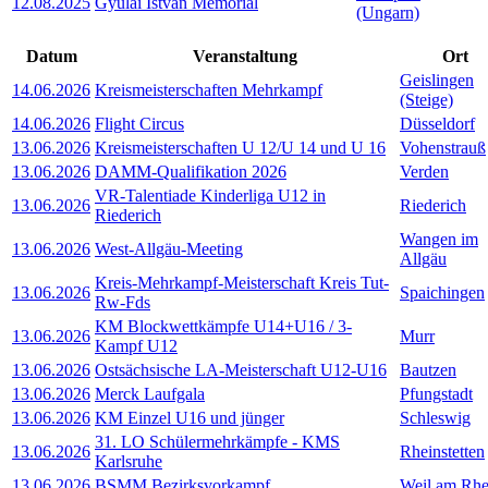
12.08.2025
Gyulai István Memorial
(Ungarn)
Datum
Veranstaltung
Ort
Geislingen
14.06.2026
Kreismeisterschaften Mehrkampf
(Steige)
14.06.2026
Flight Circus
Düsseldorf
13.06.2026
Kreismeisterschaften U 12/U 14 und U 16
Vohenstrauß
13.06.2026
DAMM-Qualifikation 2026
Verden
VR-Talentiade Kinderliga U12 in
13.06.2026
Riederich
Riederich
Wangen im
13.06.2026
West-Allgäu-Meeting
Allgäu
Kreis-Mehrkampf-Meisterschaft Kreis Tut-
13.06.2026
Spaichingen
Rw-Fds
KM Blockwettkämpfe U14+U16 / 3-
13.06.2026
Murr
Kampf U12
13.06.2026
Ostsächsische LA-Meisterschaft U12-U16
Bautzen
13.06.2026
Merck Laufgala
Pfungstadt
13.06.2026
KM Einzel U16 und jünger
Schleswig
31. LO Schülermehrkämpfe - KMS
13.06.2026
Rheinstetten
Karlsruhe
13.06.2026
BSMM Bezirksvorkampf
Weil am Rhe