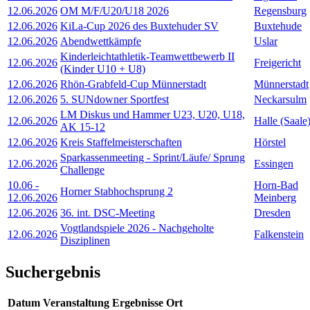
12.06.2026
OM M/F/U20/U18 2026
Regensburg
12.06.2026
KiLa-Cup 2026 des Buxtehuder SV
Buxtehude
12.06.2026
Abendwettkämpfe
Uslar
Kinderleichtathletik-Teamwettbewerb II
12.06.2026
Freigericht
(Kinder U10 + U8)
12.06.2026
Rhön-Grabfeld-Cup Münnerstadt
Münnerstadt
12.06.2026
5. SUNdowner Sportfest
Neckarsulm
LM Diskus und Hammer U23, U20, U18,
12.06.2026
Halle (Saale
AK 15-12
12.06.2026
Kreis Staffelmeisterschaften
Hörstel
Sparkassenmeeting - Sprint/Läufe/ Sprung
12.06.2026
Essingen
Challenge
10.06
-
Horn-Bad
Horner Stabhochsprung 2
12.06.2026
Meinberg
12.06.2026
36. int. DSC-Meeting
Dresden
Vogtlandspiele 2026 - Nachgeholte
12.06.2026
Falkenstein
Disziplinen
Suchergebnis
Datum
Veranstaltung
Ergebnisse
Ort