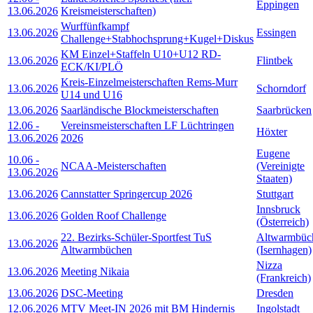
Eppingen
13.06.2026
Kreismeisterschaften)
Wurffünfkampf
13.06.2026
Essingen
Challenge+Stabhochsprung+Kugel+Diskus
KM Einzel+Staffeln U10+U12 RD-
13.06.2026
Flintbek
ECK/KI/PLÖ
Kreis-Einzelmeisterschaften Rems-Murr
13.06.2026
Schorndorf
U14 und U16
13.06.2026
Saarländische Blockmeisterschaften
Saarbrücken
12.06
-
Vereinsmeisterschaften LF Lüchtringen
Höxter
13.06.2026
2026
Eugene
10.06
-
NCAA-Meisterschaften
(Vereinigte
13.06.2026
Staaten)
13.06.2026
Cannstatter Springercup 2026
Stuttgart
Innsbruck
13.06.2026
Golden Roof Challenge
(Österreich)
22. Bezirks-Schüler-Sportfest TuS
Altwarmbüc
13.06.2026
Altwarmbüchen
(Isernhagen)
Nizza
13.06.2026
Meeting Nikaia
(Frankreich)
13.06.2026
DSC-Meeting
Dresden
12.06.2026
MTV Meet-IN 2026 mit BM Hindernis
Ingolstadt