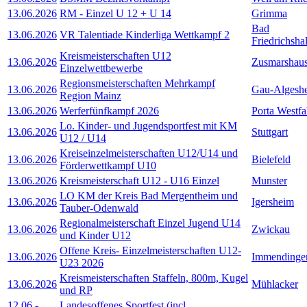
13.06.2026
RM - Einzel U 12 + U 14
Grimma
Bad
13.06.2026
VR Talentiade Kinderliga Wettkampf 2
Friedrichshal
Kreismeisterschaften U12
13.06.2026
Zusmarshau
Einzelwettbewerbe
Regionsmeisterschaften Mehrkampf
13.06.2026
Gau-Algesh
Region Mainz
13.06.2026
Werferfünfkampf 2026
Porta Westfa
Lo. Kinder- und Jugendsportfest mit KM
13.06.2026
Stuttgart
U12 / U14
Kreiseinzelmeisterschaften U12/U14 und
13.06.2026
Bielefeld
Förderwettkampf U10
13.06.2026
Kreismeisterschaft U12 - U16 Einzel
Munster
LO KM der Kreis Bad Mergentheim und
13.06.2026
Igersheim
Tauber-Odenwald
Regionalmeisterschaft Einzel Jugend U14
13.06.2026
Zwickau
und Kinder U12
Offene Kreis- Einzelmeisterschaften U12-
13.06.2026
Immendinge
U23 2026
Kreismeisterschaften Staffeln, 800m, Kugel
13.06.2026
Mühlacker
und RP
12.06
-
Landesoffenes Sportfest (incl.